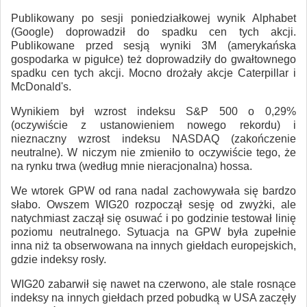
Publikowany po sesji poniedziałkowej wynik Alphabet
(Google) doprowadził do spadku cen tych akcji.
Publikowane przed sesją wyniki 3M (amerykańska
gospodarka w pigułce) też doprowadziły do gwałtownego
spadku cen tych akcji. Mocno drożały akcje Caterpillar i
McDonald's.
Wynikiem był wzrost indeksu S&P 500 o 0,29%
(oczywiście z ustanowieniem nowego rekordu) i
nieznaczny wzrost indeksu NASDAQ (zakończenie
neutralne). W niczym nie zmieniło to oczywiście tego, że
na rynku trwa (według mnie nieracjonalna) hossa.
We wtorek GPW od rana nadal zachowywała się bardzo
słabo. Owszem WIG20 rozpoczął sesję od zwyżki, ale
natychmiast zaczął się osuwać i po godzinie testował linię
poziomu neutralnego. Sytuacja na GPW była zupełnie
inna niż ta obserwowana na innych giełdach europejskich,
gdzie indeksy rosły.
WIG20 zabarwił się nawet na czerwono, ale stale rosnące
indeksy na innych giełdach przed pobudką w USA zaczęły