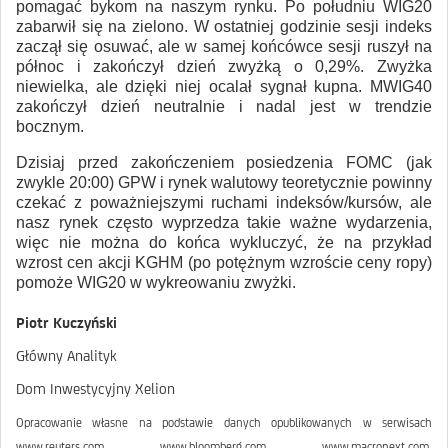
pomagać bykom na naszym rynku. Po południu WIG20
zabarwił się na zielono. W ostatniej godzinie sesji indeks
zaczął się osuwać, ale w samej końcówce sesji ruszył na
północ i zakończył dzień zwyżką o 0,29%. Zwyżka
niewielka, ale dzięki niej ocalał sygnał kupna. MWIG40
zakończył dzień neutralnie i nadal jest w trendzie
bocznym.
Dzisiaj przed zakończeniem posiedzenia FOMC (jak
zwykle 20:00) GPW i rynek walutowy teoretycznie powinny
czekać z poważniejszymi ruchami indeksów/kursów, ale
nasz rynek często wyprzedza takie ważne wydarzenia,
więc nie można do końca wykluczyć, że na przykład
wzrost cen akcji KGHM (po potężnym wzroście ceny ropy)
pomoże WIG20 w wykreowaniu zwyżki.
Piotr Kuczyński
Główny Analityk
Dom Inwestycyjny Xelion
Opracowanie własne na podstawie danych opublikowanych w serwisach
www.reuters.com, www.bloomberg.com, www.macronext.com,