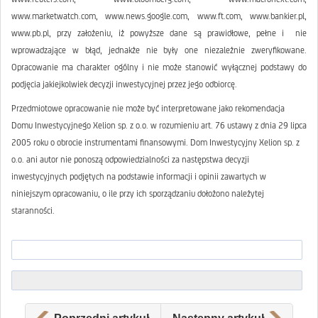
www.marketwatch.com, www.news.google.com, www.ft.com, www.bankier.pl,
www.pb.pl, przy założeniu, iż powyższe dane są prawidłowe, pełne i nie
wprowadzające w błąd, jednakże nie były one niezależnie zweryfikowane.
Opracowanie ma charakter ogólny i nie może stanowić wyłącznej podstawy do
podjęcia jakiejkolwiek decyzji inwestycyjnej przez jego odbiorcę.
Przedmiotowe opracowanie nie może być interpretowane jako rekomendacja
Domu Inwestycyjnego Xelion sp. z o.o. w rozumieniu art. 76 ustawy z dnia 29 lipca
2005 roku o obrocie instrumentami finansowymi. Dom Inwestycyjny Xelion sp. z
o.o. ani autor nie ponoszą odpowiedzialności za następstwa decyzji
inwestycyjnych podjętych na podstawie informacji i opinii zawartych w
niniejszym opracowaniu, o ile przy ich sporządzaniu dołożono należytej
staranności.