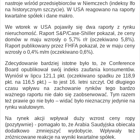
nastroje wśród przedsiębiorców w Niemczech (indeksy Ifo
na historycznym szczycie). W USA reagowano na raporty
kwartalne spółek i dane makro.
We wtorek w USA pojawiły się dwa raporty z rynku
nieruchomość. Raport S&P/Case-Shiller pokazał, że ceny
domów w maju wzrosły o 5,7% r/r (oczekiwano 5,8%).
Raport publikowany przez FHFA pokazał, że w maju ceny
wzrosły o 0,4% m/m (oczekiwano 0,6%).
Zdecydowanie bardziej istotne było to, że Conference
Board opublikował swój indeks zaufania konsumentów.
Wyniósł w lipcu 121,1 pkt. (oczekiwano spadku ze 118,9
pkt. na 116,5 pkt.) – to jest 16. letni szczyt. Od długiego
czasu wpływu na zachowanie rynków tego bardzo
ważnego raportu nie dało się zaobserwować. Tym razem
też prawie go nie było – widać było nieznaczny jedynie na
rynku walutowym.
Na rynek akcji wpływał duży wzrost ceny ropy
(pozytywnie) - pomagało to, że Arabia Saudyjska obiecała
dodatkowo zmniejszyć wydobycie. Wpływały też
zróżnicowane reakcje na wyniki kwartalne spółek.