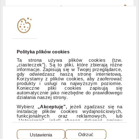
Władze i struktura spółki
Instytucje współpracujące
Polityka informacyjna DI Xelion
Polityka plików cookies
Ta strona używa plików cookies (tzw.
Zastrzeżenia prawne
„ciasteczek”). Są to pliki, które zbierają różne
informacje. Zapisują się w Twojej przeglądarce,
gdy odwiedzasz naszą stronę internetową.
Korzystamy z plików cookies, aby zaoferować
produkty i usługi na najwyższym poziomie.
ESG
Konieczne pliki cookies zapisują się
automatycznie jako niezbędne do prawidłowego
działania naszej strony.
Dostępność
Wybierz
„Akceptuję”,
jeżeli zgadzasz się na
instalację plików cookies wydajnościowych,
funkcjonalnych oraz reklamowych, lub
„Ustawienia”, jeżeli chcesz dokonać zmiany
ustawień dotyczących plików cookies.
PEŁNA WERSJA SERWISU
Dzięki plikom cookies możemy: udostępniać
Ustawienia
Odrzuć