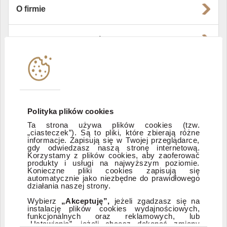
O firmie
Władze i struktura spółki
Instytucje współpracujące
Polityka informacyjna DI Xelion
Polityka plików cookies
Ta strona używa plików cookies (tzw.
Zastrzeżenia prawne
„ciasteczek”). Są to pliki, które zbierają różne
informacje. Zapisują się w Twojej przeglądarce,
gdy odwiedzasz naszą stronę internetową.
Korzystamy z plików cookies, aby zaoferować
produkty i usługi na najwyższym poziomie.
ESG
Konieczne pliki cookies zapisują się
automatycznie jako niezbędne do prawidłowego
działania naszej strony.
Dostępność
Wybierz
„Akceptuję”,
jeżeli zgadzasz się na
instalację plików cookies wydajnościowych,
funkcjonalnych oraz reklamowych, lub
„Ustawienia”, jeżeli chcesz dokonać zmiany