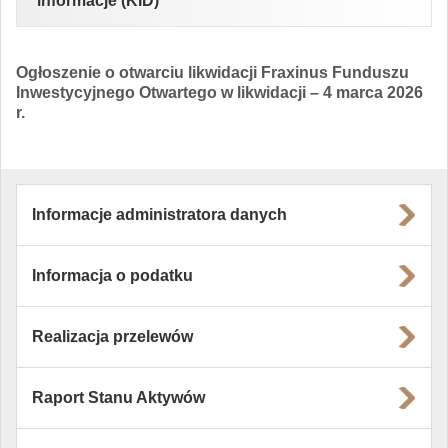
informacje (KID)
Generali Investments TFI S.A.
Erste Prestiż SFIO
Generali Investments TFI S.A.
Fundusze zarządzane przez krajowe towarzystwa
Ogłoszenie o otwarciu likwidacji Fraxinus Funduszu
Prospekt Informacyjny Generali Fundusze FIO
ING Towarzystwo Funduszy
funduszy inwestycyjnych
Inwestycyjnego Otwartego w likwidacji – 4 marca 2026
Generali Fundusze SFIO
Inwestycyjnych S.A.
r.
Prospekt Informacyjny Generali Fundusze
SFIO
ING Towarzystwo Funduszy
Erste TFI S.A.
Inwestycyjnych S.A.
Prospekt Informacyjny ING Parasol FIO
Investors TFI S.A.
Prospekt Informacyjny ING SFIO
ING SFIO
Erste Prestiż Specjalistyczny Fundusz
Generali Investments TFI S.A.
Informacje administratora danych
Inwestycyjny Otwarty z wydzielonymi
Investors TFI S.A.
Prospekt Informacyjny Investor Parasol FIO
subfunduszami:
IPOPEMA TFI S.A.
Informacja o podatku
Prospekt Informacyjny Investor Parasol SFIO
Investor Parasol SFIO
Generali Investments Fundusz Inwestycyjny
Erste Prestiż SFIO Akcji Amerykańskich
ING Towarzystwo Funduszy
Otwarty z wydzielonymi subfunduszami:
IPOPEMA TFI S.A.
Inwestycyjnych S.A.
Prospekt Informacyjny Ipopema SFIO
Erste Prestiż SFIO Akcji Europejskich
Pekao TFI S.A.
Generali Fundusze FIO Subf. Generali Akcje
Realizacja przelewów
Prospekt Informacyjny Ipopema m-Indeks FIO
Ipopema SFIO
Erste Prestiż SFIO Akcji Polskich
Małych i Średnich Spółek
(w likwidacji)
ING Parasol Fundusz Inwestycyjny Otwarty z
Pekao TFI S.A.
Investors TFI S.A.
Prospekt Informacyjny Pekao FIO
Erste Prestiż SFIO Akcji Rynków
Generali Fundusze FIO Subf. Generali Akcje
wydzielonymi subfunduszami:
Quercus TFI S.A.
Raport Stanu Aktywów
Wschodzących
Value
Prospekt Informacyjny Pekao Funduszy
ING Parasol FIO Subf. Akcji CEE
Pekao Funduszy Globalnych SFIO
Globalnych SFIO
Prospekt Informacyjny QUERCUS Parasolowy
Investor Parasol FIO z wydzielonymi
Quercus TFI S.A.
Erste Prestiż SFIO Alfa
Generali Fundusze FIO Subf. Generali Akcji
IPOPEMA TFI S.A.