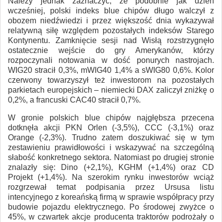
Należy jednak zaznaczyć, że podobnie jak dzień
wcześniej, polski indeks blue chipów długo walczył z
obozem niedźwiedzi i przez większość dnia wykazywał
relatywną siłę względem pozostałych indeksów Starego
Kontynentu. Zamknięcie sesji nad Wisłą rozstrzygnęło
ostatecznie wejście do gry Amerykanów, którzy
rozpoczynali notowania w dość ponurych nastrojach.
WIG20 stracił 0,3%, mWIG40 1,4% a sWIG80 0,6%. Kolor
czerwony towarzyszył też inwestorom na pozostałych
parkietach europejskich – niemiecki DAX zaliczył zniżkę o
0,2%, a francuski CAC40 stracił 0,7%.
W gronie polskich blue chipów najgłębsza przecena
dotknęła akcji PKN Orlen (-3,5%), CCC (-3,1%) oraz
Orange (-2,3%). Trudno zatem doszukiwać się w tym
zestawieniu prawidłowości i wskazywać na szczególną
słabość konkretnego sektora. Natomiast po drugiej stronie
znalazły się: Dino (+2,1%), KGHM (+1,4%) oraz CD
Projekt (+1,4%). Na szerokim rynku inwestorów wciąż
rozgrzewał temat podpisania przez Ursusa listu
intencyjnego z koreańską firmą w sprawie współpracy przy
budowie pojazdu elektrycznego. Po środowej zwyżce o
45%, w czwartek akcje producenta traktorów podrożały o