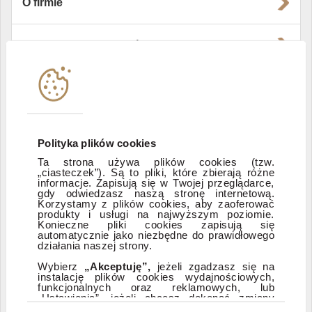
O firmie
Władze i struktura spółki
Instytucje współpracujące
Polityka informacyjna DI Xelion
Polityka plików cookies
Ta strona używa plików cookies (tzw.
„ciasteczek”). Są to pliki, które zbierają różne
Zastrzeżenia prawne
informacje. Zapisują się w Twojej przeglądarce,
gdy odwiedzasz naszą stronę internetową.
Korzystamy z plików cookies, aby zaoferować
produkty i usługi na najwyższym poziomie.
ESG
Konieczne pliki cookies zapisują się
automatycznie jako niezbędne do prawidłowego
działania naszej strony.
Dostępność
Wybierz
„Akceptuję”,
jeżeli zgadzasz się na
instalację plików cookies wydajnościowych,
funkcjonalnych oraz reklamowych, lub
„Ustawienia”, jeżeli chcesz dokonać zmiany
ustawień dotyczących plików cookies.