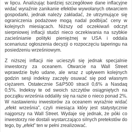
w lipcu. Analizując bardziej szczegółowe dane inflacyjne
widać wyraźnie zanikanie efektów wywołanych otwarciem
gospodarki, jednak należy zakładać, że utrzymujące się
ograniczenia podażowe mogą nadal podbijać ceny w
kolejnych miesiącach. Niższy od oczekiwań odczyt
sierpniowej inflacji studzi nieco oczekiwania na szybkie
zacieśnianie polityki pieniężnej w USA i oddala
scenariusz ogłoszenia decyzji o rozpoczęciu taperingu na
posiedzeniu wrześniowym.
Z niższej inflacji nie ucieszyli się jednak specjalnie
inwestorzy za oceanem. Otwarcie na Wall Street
wprawdzie było udane, ale wraz z upływem kolejnych
godzin sesji indeksy zaczęły osuwać się pod własnym
ciężarem. Ostatecznie S&P500 stracił 0,6% a Nasdaq
0,5%. Indeksy te od swoich szczytów osiągniętych na
początku września oddaliły się na razie o nieco ponad 2%.
W nastawieniu inwestorów za oceanem wyraźnie widać
„efekt września”, czyli miesiąca który jest statystycznie
najgorszy na Wall Street. Wydaje się jednak, że póki co
inwestorzy nie dostali wystarczająco silnych pretekstów do
tego, by „efekt” ten w pełni zrealizować.