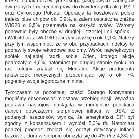
kreski, jednak duża w tym zasługa „księgowych” zabiegów
związanych z odcięciem praw do dywidendy dla akcji PZU
oraz Cyfrowego Polsatu. Operacja ta kosztowała polski
indeks blue chipów ok. 0,9%, a zatem ostateczna zniżka
WIG20 o 0,5% przemawia na korzyść byków. Wzrosty
ponownie były obecne w drugiej i trzeciej linii spółek –
mWIG40 oraz sWIG80 zaliczyły zwyżkę o ok. 0,1%. Należy
przy tym wspomnieć, że w obu przypadkach indeksy te
poprawiły swoje rekordowe poziomy. Wśród największych
spółek najlepiej radził sobie Orlen, którego akcje
podrożały o 4,6%, natomiast po drugiej stronie rynku po
raz kolejny znalazł się Mercator. Akcje producenta
rękawiczek medycznych przeceniając się o ok. 7%
pogłębiły swoje tegoroczne minima.
Tymczasem w pozostałej części Starego Kontynentu
mogliśmy obserwować mieszany przebieg sesji. Wyraźna
poprawa nastrojów nastąpiła w momencie publikacji
danych dotyczącym sierpniowej inflacji w USA. Z
podanych szacunków wynika, że amerykański CPI był
zgodny z konsensusem i wyniósł 5,3% r/r. Natomiast
poniżej prognoz znalazł się odczyt dotyczący inflacji
bazowej, która w sierpniu obniżyła się do 4% r/r z 4,3% r/r