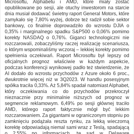
Microsoftu, Alphabetu i AMD, które miały zostać
opublikowane po sesji, ale otuchy inwestorom na starcie
dnia musiał dodawać świetny raport General Motors, które
zamykało się 7,80% wyżej, dobrze też radził sobie sektor
bankowy, co finalnie doprowadziło do wzrostu DJIA o
0,35% i marginalnego spadku S&P500 o 0,06% pomimo
korekty NASDAQ o 0,76%. Giganci technologiczni nie
rozczarowali, zobaczyliśmy raczej realizację scenariusza,
o którym wspominaliśmy wczoraj – lekkiej korekty pomimo
spełnienia oczekiwań. Raport Microsoftu był lepszy od
oficjalnych prognoz właściwie w każdym aspekcie,
podczas konferencji wynikowej padło też stwierdzenie, że
AI dodało do wzrostu przychodów z Azure około 6 proc.,
dwukrotnie więcej niż w 3Q2023. W handlu posesyjnym
spółka traciła 0,33%. Aż 5,84% spadał natomiast Alphabet,
który oczekiwania co do przychodów przekroczył
nieznacznie przy minimalnie niższych od prognoz w
segmencie reklamowym. 6,49% po sesji głównej traciło
AMD, którego raport faktycznie mógł być lekkim
rozczarowaniem. Za gigantami w ograniczonym stopniu po
zamknięciu podążała reszta rynku, za lekką wieczorną
korektę odpowiadają niemal sami wraz z Teslą, spadającą
o 2,55% po informacjach, że sąd w Delaware