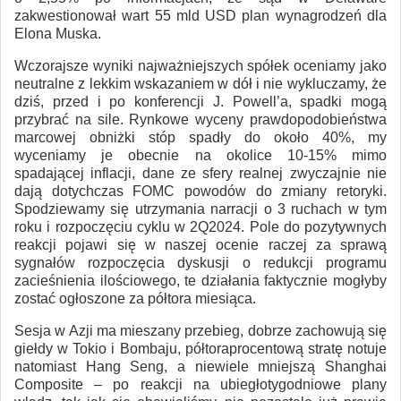
zakwestionował wart 55 mld USD plan wynagrodzeń dla
Elona Muska.
Wczorajsze wyniki najważniejszych spółek oceniamy jako
neutralne z lekkim wskazaniem w dół i nie wykluczamy, że
dziś, przed i po konferencji J. Powell’a, spadki mogą
przybrać na sile. Rynkowe wyceny prawdopodobieństwa
marcowej obniżki stóp spadły do około 40%, my
wyceniamy je obecnie na okolice 10-15% mimo
spadającej inflacji, dane ze sfery realnej zwyczajnie nie
dają dotychczas FOMC powodów do zmiany retoryki.
Spodziewamy się utrzymania narracji o 3 ruchach w tym
roku i rozpoczęciu cyklu w 2Q2024. Pole do pozytywnych
reakcji pojawi się w naszej ocenie raczej za sprawą
sygnałów rozpoczęcia dyskusji o redukcji programu
zacieśnienia ilościowego, te działania faktycznie mogłyby
zostać ogłoszone za półtora miesiąca.
Sesja w Azji ma mieszany przebieg, dobrze zachowują się
giełdy w Tokio i Bombaju, półtoraprocentową stratę notuje
natomiast Hang Seng, a niewiele mniejszą Shanghai
Composite – po reakcji na ubiegłotygodniowe plany