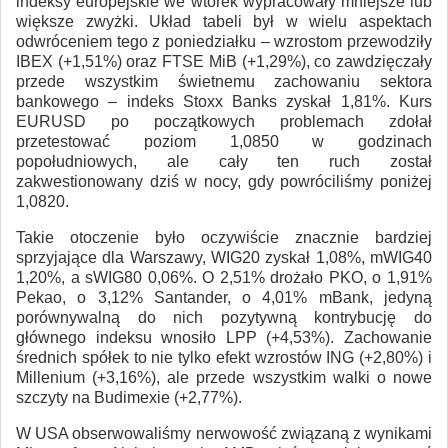
indeksy europejskie we wtorek wypracowały mniejsze lub
większe zwyżki. Układ tabeli był w wielu aspektach
odwróceniem tego z poniedziałku – wzrostom przewodziły
IBEX (+1,51%) oraz FTSE MiB (+1,29%), co zawdzięczały
przede wszystkim świetnemu zachowaniu sektora
bankowego – indeks Stoxx Banks zyskał 1,81%. Kurs
EURUSD po początkowych problemach zdołał
przetestować poziom 1,0850 w godzinach
popołudniowych, ale cały ten ruch został
zakwestionowany dziś w nocy, gdy powróciliśmy poniżej
1,0820.
Takie otoczenie było oczywiście znacznie bardziej
sprzyjające dla Warszawy, WIG20 zyskał 1,08%, mWIG40
1,20%, a sWIG80 0,06%. O 2,51% drożało PKO, o 1,91%
Pekao, o 3,12% Santander, o 4,01% mBank, jedyną
porównywalną do nich pozytywną kontrybucję do
głównego indeksu wnosiło LPP (+4,53%). Zachowanie
średnich spółek to nie tylko efekt wzrostów ING (+2,80%) i
Millenium (+3,16%), ale przede wszystkim walki o nowe
szczyty na Budimexie (+2,77%).
W USA obserwowaliśmy nerwowość związaną z wynikami