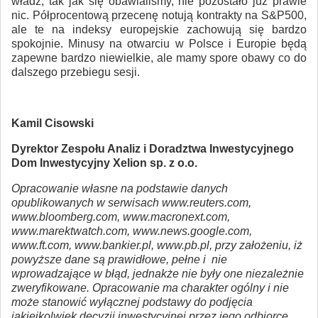
władz, tak jak się obawialiśmy, nie pozostało już prawie
nic. Półprocentową przecenę notują kontrakty na S&P500,
ale te na indeksy europejskie zachowują się bardzo
spokojnie. Minusy na otwarciu w Polsce i Europie będą
zapewne bardzo niewielkie, ale mamy spore obawy co do
dalszego przebiegu sesji.
Kamil Cisowski
Dyrektor Zespołu Analiz i Doradztwa Inwestycyjnego
Dom Inwestycyjny Xelion sp. z o.o.
Opracowanie własne na podstawie danych
opublikowanych w serwisach www.reuters.com,
www.bloomberg.com, www.macronext.com,
www.marektwatch.com, www.news.google.com,
www.ft.com, www.bankier.pl, www.pb.pl, przy założeniu, iż
powyższe dane są prawidłowe, pełne i nie
wprowadzające w błąd, jednakże nie były one niezależnie
zweryfikowane. Opracowanie ma charakter ogólny i nie
może stanowić wyłącznej podstawy do podjęcia
jakiejkolwiek decyzji inwestycyjnej przez jego odbiorcę.