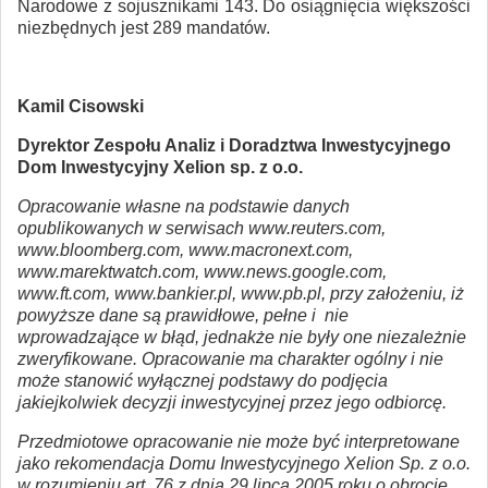
Narodowe z sojusznikami 143. Do osiągnięcia większości
niezbędnych jest 289 mandatów.
Kamil Cisowski
Dyrektor Zespołu Analiz i Doradztwa Inwestycyjnego
Dom Inwestycyjny Xelion sp. z o.o.
Opracowanie własne na podstawie danych
opublikowanych w serwisach www.reuters.com,
www.bloomberg.com, www.macronext.com,
www.marektwatch.com, www.news.google.com,
www.ft.com, www.bankier.pl, www.pb.pl, przy założeniu, iż
powyższe dane są prawidłowe, pełne i nie
wprowadzające w błąd, jednakże nie były one niezależnie
zweryfikowane. Opracowanie ma charakter ogólny i nie
może stanowić wyłącznej podstawy do podjęcia
jakiejkolwiek decyzji inwestycyjnej przez jego odbiorcę.
Przedmiotowe opracowanie nie może być interpretowane
jako rekomendacja Domu Inwestycyjnego Xelion Sp. z o.o.
w rozumieniu art. 76 z dnia 29 lipca 2005 roku o obrocie