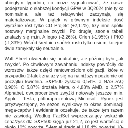
ubiegłym tygodniu, co może sygnalizować, że nasze
podejrzenia o słabszej kondycji GPW w 3Q2024 (nie tylko
nominalnie, ale też relatywnie) zaczynają się
materializować. W piątek w głównym indeksie dość
wyraźnie rósł tylko CD Projekt (+2,11%), trzy inne spółki
notowały marginalne zwyżki. Po drugiej stronie tabeli
znalazły się m.in. Allegro (-2,26%), Orlen (-1,95%) i PKO
(-1,33%). Wśród średnich spółek rosło tylko osiem, kolejne
dwie zamykały się neutralnie.
Wall Street otwierało się neutralnie, ale później było „jak
zwykle”. Po chwilowym zawahaniu indeksy powróciły do
wzrostów, także dzięki rentownościom obligacji, które w
przypadku 2-latek znalazły się na najniższym poziomie od
początku kwietnia. S&P500 zyskało 0,54%, a NASDAQ
0,90%. O 5,87% drożała Meta, o 4,88% AMD, o 2,57%
Alphabet, dwuprocentowe zwyżki notowały jeszcze m.in.
Apple i Tesla, półtoraprocentową Microsoft. Rynek jest
przyzwyczajony, że sezon wynikowy to okres dominacji
mega-capów i ewidentnie oczekuje, że także tym razem
nie zawiodą. Według FactSet wyprzedzający wskaźnik
cena/zysk dla S&P500 sięga już 21,2, co jest wartością o
około 10% powyżej 5-letniej średniej i 18,4% powyżej 10-