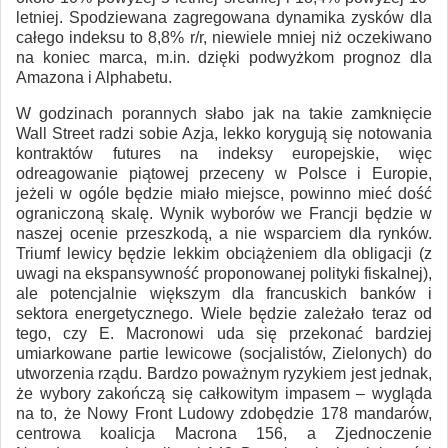
letniej. Spodziewana zagregowana dynamika zysków dla
całego indeksu to 8,8% r/r, niewiele mniej niż oczekiwano
na koniec marca, m.in. dzięki podwyżkom prognoz dla
Amazona i Alphabetu.
W godzinach porannych słabo jak na takie zamknięcie
Wall Street radzi sobie Azja, lekko korygują się notowania
kontraktów futures na indeksy europejskie, więc
odreagowanie piątowej przeceny w Polsce i Europie,
jeżeli w ogóle będzie miało miejsce, powinno mieć dość
ograniczoną skalę. Wynik wyborów we Francji będzie w
naszej ocenie przeszkodą, a nie wsparciem dla rynków.
Triumf lewicy będzie lekkim obciążeniem dla obligacji (z
uwagi na ekspansywność proponowanej polityki fiskalnej),
ale potencjalnie większym dla francuskich banków i
sektora energetycznego. Wiele będzie zależało teraz od
tego, czy E. Macronowi uda się przekonać bardziej
umiarkowane partie lewicowe (socjalistów, Zielonych) do
utworzenia rządu. Bardzo poważnym ryzykiem jest jednak,
że wybory zakończą się całkowitym impasem – wygląda
na to, że Nowy Front Ludowy zdobędzie 178 mandarów,
centrowa koalicja Macrona 156, a Zjednoczenie