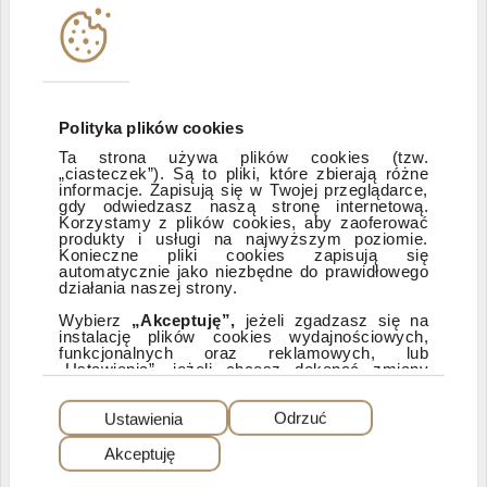
Instytucje współpracujące
Polityka informacyjna DI Xelion
Polityka plików cookies
Ta strona używa plików cookies (tzw.
„ciasteczek”). Są to pliki, które zbierają różne
Zastrzeżenia prawne
informacje. Zapisują się w Twojej przeglądarce,
gdy odwiedzasz naszą stronę internetową.
Korzystamy z plików cookies, aby zaoferować
produkty i usługi na najwyższym poziomie.
ESG
Konieczne pliki cookies zapisują się
automatycznie jako niezbędne do prawidłowego
działania naszej strony.
Dostępność
Wybierz
„Akceptuję”,
jeżeli zgadzasz się na
instalację plików cookies wydajnościowych,
funkcjonalnych oraz reklamowych, lub
„Ustawienia”, jeżeli chcesz dokonać zmiany
ustawień dotyczących plików cookies.
PEŁNA WERSJA SERWISU
Dzięki plikom cookies możemy: udostępniać
Ustawienia
Odrzuć
nasz serwis, dostosowywać go do Twoich
preferencji, a także analizować, jakie strony
Akceptuję
najczęściej odwiedzasz i z jakich stron do nas
© 2025 Dom Inwestycyjny Xelion sp. z o.o. Wszelkie prawa zastrzeżone. Dom
Inwestycyjny Xelion sp. z o.o., ul. Puławska 107, 02-595 Warszawa
przychodzisz. W przypadku wybrania opcji