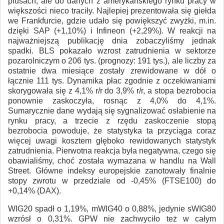
plusach, ale do danych z amerykańskiego rynku pracy w
większości nieco traciły. Najlepiej prezentowała się giełda
we Frankfurcie, gdzie udało się powiększyć zwyżki, m.in.
dzięki SAP (+1,10%) i Infineon (+2,29%). W reakcji na
najważniejszą publikację dnia zobaczyliśmy jednak
spadki. BLS pokazało wzrost zatrudnienia w sektorze
pozarolniczym o 206 tys. (prognozy: 191 tys.), ale liczby za
ostatnie dwa miesiące zostały zrewidowane w dół o
łącznie 111 tys. Dynamika płac zgodnie z oczekiwaniami
skorygowała się z 4,1% r/r do 3,9% r/r, a stopa bezrobocia
ponownie zaskoczyła, rosnąc z 4,0% do 4,1%.
Sumarycznie dane wydają się sygnalizować osłabienie na
rynku pracy, a trzecie z rzędu zaskoczenie stopą
bezrobocia powoduje, że statystyka ta przyciąga coraz
więcej uwagi kosztem głęboko rewidowanych statystyk
zatrudnienia. Pierwotna reakcja była negatywna, czego się
obawialiśmy, choć została wymazana w handlu na Wall
Street. Główne indeksy europejskie zanotowały finalnie
stopy zwrotu w przedziale od -0,45% (FTSE100) do
+0,14% (DAX).
WIG20 spadł o 1,19%, mWIG40 o 0,88%, jedynie sWIG80
wzrósł o 0,31%. GPW nie zachwyciło też w całym