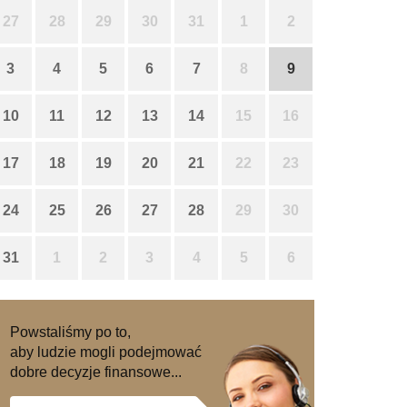
27
28
29
30
31
1
2
3
4
5
6
7
8
9
10
11
12
13
14
15
16
17
18
19
20
21
22
23
24
25
26
27
28
29
30
31
1
2
3
4
5
6
Powstaliśmy po to,
aby ludzie mogli podejmować
dobre decyzje finansowe...