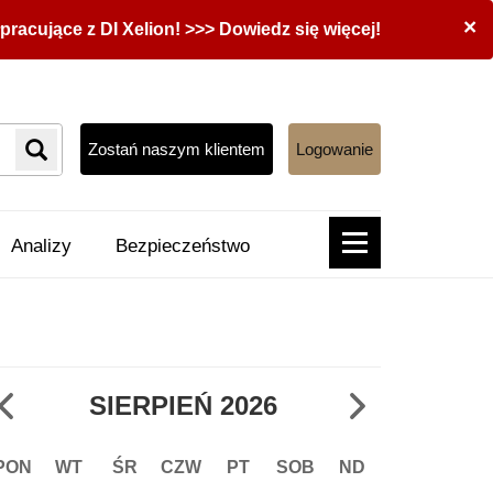
×
acujące z DI Xelion! >>> Dowiedz się więcej!
Zostań naszym klientem
Logowanie
Analizy
Bezpieczeństwo
SIERPIEŃ
2026
PON
WT
ŚR
CZW
PT
SOB
ND