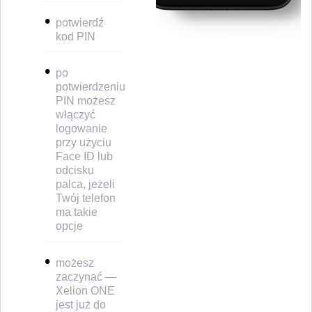
•
potwierdź
kod PIN
•
po
potwierdzeniu
PIN możesz
włączyć
logowanie
przy użyciu
Face ID lub
odcisku
palca, jeżeli
Twój telefon
ma takie
opcje
•
możesz
zaczynać —
Xelion ONE
jest już do