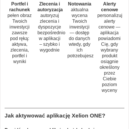
Portfel i
Zlecenia i
Notowania
Alerty
rachunek
autoryzacja
aktualna
cenowe
pełen obraz
autoryzuj
wycena
personalizuj
Twoich
zlecenia i
Twoich
alerty
inwestycji
dyspozycje
inwestycji
cenowe —
zawsze
bezpośrednio
— dostęp
aplikacja
pod ręką:
w aplikacji
do danych
powiadomi
aktywa,
– szybko i
wtedy, gdy
Cię, gdy
zlecenia,
wygodnie
ich
wybrany
portfel i
potrzebujesz
produkt
wyniki
osiągnie
określony
przez
Ciebie
poziom
wyceny
Jak aktywować aplikację Xelion ONE?