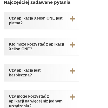
Najczęściej zadawane pytania
Czy aplikacja Xelion ONE jest
płatna?
Korzystanie z aplikacji Xelion ONE jest
bezpłatne.
Kto może korzystać z aplikacji
Xelion ONE?
Z aplikacji mogą korzystać klienci,
którzy mają aktywną umowę o
Czy aplikacja jest
świadczenie usług przez DI Xelion,
bezpieczna?
pełnomocnicy oraz osoby
upoważnione do konta firmowego
Tak. Aplikacja wykorzystuje
zabezpieczenia zgodne z najlepszymi
Czy mogę korzystać z
standardami stosowanymi w sektorze
aplikacji na więcej niż jednym
finansowym.
urządzeniu?