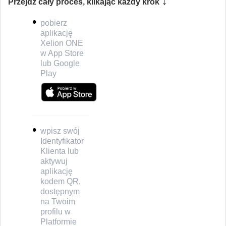
↓
Przejdź cały proces, klikając każdy krok
•
pobierz
aplikację
Xelion ONE
w App Store
lub Google
Play
•
wpisz swój
Identyfikator
Klienta lub
aktywuj
aplikację
kodem QR,
dostępnym
na Twoim
profilu w
Platformie