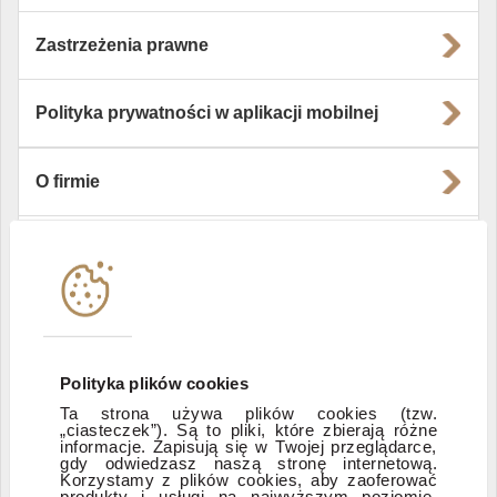
Zastrzeżenia prawne
Polityka prywatności w aplikacji mobilnej
O firmie
Władze i struktura spółki
Instytucje współpracujące
Polityka plików cookies
Polityka informacyjna DI Xelion
Ta strona używa plików cookies (tzw.
„ciasteczek”). Są to pliki, które zbierają różne
informacje. Zapisują się w Twojej przeglądarce,
Zastrzeżenia prawne
gdy odwiedzasz naszą stronę internetową.
Korzystamy z plików cookies, aby zaoferować
produkty i usługi na najwyższym poziomie.