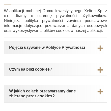
W aplikacji mobilnej Domu Inwestycyjnego Xelion Sp. z
o.o. dbamy o ochronę prywatności użytkowników.
Niniejsza polityka prywatności zawiera podstawowe
informacje dotyczące przetwarzania danych osobowych
oraz wykorzystywania plików cookies w naszej aplikacji.
Pojęcia używane w Polityce Prywatności
Jeżeli w dokumencie piszemy:
Czym są pliki cookies?
„Ty”, „Ciebie”, „Twój”
itd. lub używamy
sformułowań w osobie drugiej w liczbie
pojedynczej, np. masz, możesz, musisz – mamy
Pliki cookies (tzw. „ciasteczka") to dane
na myśli Ciebie, czyli Użytkownika aplikacji
informatyczne, w szczególności pliki tekstowe, które
W jakich celach przetwarzamy dane
mobilnej,
są przechowywane na Twoim urządzeniu i są
zbierane przez cookies?
„my”, „nasze”
itd. lub używamy sformułowań w
przeznaczone do korzystania ze stron internetowych
osobie pierwszej w liczbie mnogiej, np. mamy,
Aplikacji. Zazwyczaj zawierają nazwę strony
świadczymy – mamy na myśli Dom Inwestycyjny
internetowej, z której pochodzą, czas