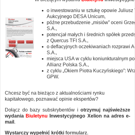
o inwestowaniu w sztukę opowie Juliusz
Aukcyjnego DESA Unicum,
późne przebudzenie „misiów” oceni Grzeg
S.A.,
potencjał małych i średnich spółek prze
z Quercus TFI S.A.,
o deflacyjnych oczekiwaniach rozprawi 
S.A.,
miejsca USA w cyklu koniunkturalnym po
Allianz Polska S.A.,
z cyklu „Okiem Piotra Kuczyńskiego”: Wrze
GPW.
Chcesz być na bieżąco z aktualnościami rynku
kapitałowego, poznawać opinie ekspertów?
Dołącz do bazy subskrybentów i
otrzymuj najświeższe
wydania
Biuletynu
Inwestycyjnego Xelion na adres e-
mail
.
Wystarczy wypełnić krótki
formularz
.