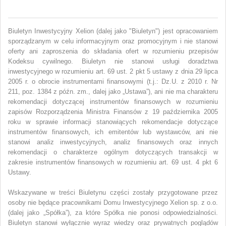
Biuletyn Inwestycyjny Xelion (dalej jako "Biuletyn") jest opracowaniem
sporządzanym w celu informacyjnym oraz promocyjnym i nie stanowi
oferty ani zaproszenia do składania ofert w rozumieniu przepisów
Kodeksu cywilnego. Biuletyn nie stanowi usługi doradztwa
inwestycyjnego w rozumieniu art. 69 ust. 2 pkt 5 ustawy z dnia 29 lipca
2005 r. o obrocie instrumentami finansowymi (t.j.: Dz.U. z 2010 r. Nr
211, poz. 1384 z późn. zm., dalej jako „Ustawa”), ani nie ma charakteru
rekomendacji dotyczącej instrumentów finansowych w rozumieniu
zapisów Rozporządzenia Ministra Finansów z 19 października 2005
roku w sprawie informacji stanowiących rekomendacje dotyczące
instrumentów finansowych, ich emitentów lub wystawców, ani nie
stanowi analiz inwestycyjnych, analiz finansowych oraz innych
rekomendacji o charakterze ogólnym dotyczących transakcji w
zakresie instrumentów finansowych w rozumieniu art. 69 ust. 4 pkt 6
Ustawy.
Wskazywane w treści Biuletynu części zostały przygotowane przez
osoby nie będące pracownikami Domu Inwestycyjnego Xelion sp. z o.o.
(dalej jako „Spółka”), za które Spółka nie ponosi odpowiedzialności.
Biuletyn stanowi wyłącznie wyraz wiedzy oraz prywatnych poglądów