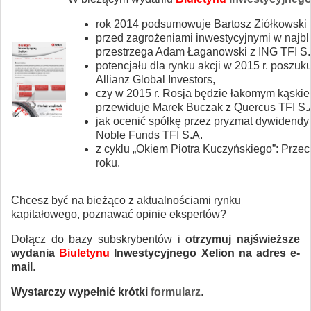
rok 2014 podsumowuje Bartosz Ziółkowski z
przed zagrożeniami inwestycyjnymi w najbl
przestrzega Adam Łaganowski z ING TFI S.
potencjału dla rynku akcji w 2015 r. poszuku
Allianz Global Investors,
czy w 2015 r. Rosja będzie łakomym kąski
przewiduje Marek Buczak z Quercus TFI S.A
jak ocenić spółkę przez pryzmat dywiden
Noble Funds TFI S.A.
z cyklu „Okiem Piotra Kuczyńskiego”: Przec
roku.
Chcesz być na bieżąco z aktualnościami rynku
kapitałowego, poznawać opinie ekspertów?
Dołącz do bazy subskrybentów i
otrzymuj najświeższe
wydania
Biuletynu
Inwestycyjnego Xelion na adres e-
mail
.
Wystarczy wypełnić krótki
formularz
.