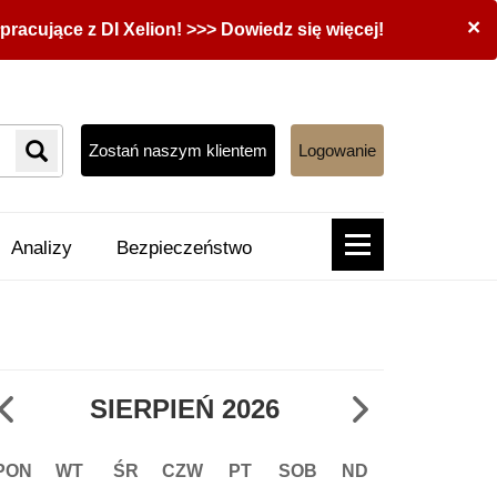
×
acujące z DI Xelion! >>> Dowiedz się więcej!
Zostań naszym klientem
Logowanie
Analizy
Bezpieczeństwo
SIERPIEŃ
2026
PON
WT
ŚR
CZW
PT
SOB
ND