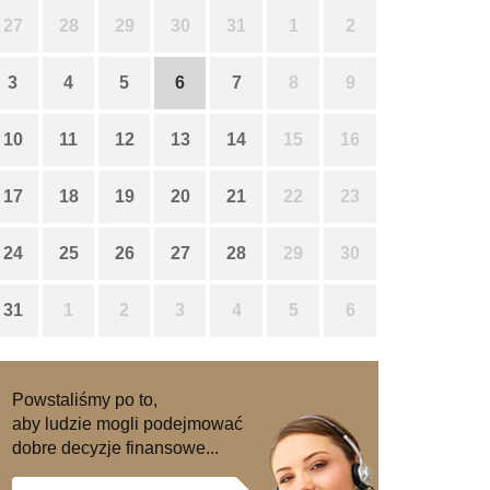
27
28
29
30
31
1
2
3
4
5
6
7
8
9
10
11
12
13
14
15
16
17
18
19
20
21
22
23
24
25
26
27
28
29
30
31
1
2
3
4
5
6
Powstaliśmy po to,
aby ludzie mogli podejmować
dobre decyzje finansowe...