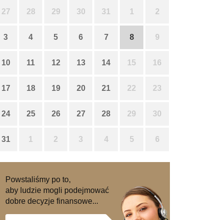
27
28
29
30
31
1
2
3
4
5
6
7
8
9
10
11
12
13
14
15
16
17
18
19
20
21
22
23
24
25
26
27
28
29
30
31
1
2
3
4
5
6
Powstaliśmy po to,
aby ludzie mogli podejmować
dobre decyzje finansowe...