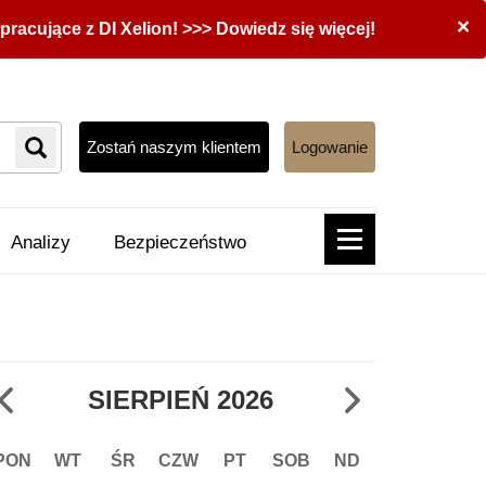
×
acujące z DI Xelion! >>> Dowiedz się więcej!
Zostań naszym klientem
Logowanie
Analizy
Bezpieczeństwo
SIERPIEŃ
2026
PON
WT
ŚR
CZW
PT
SOB
ND