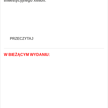
Inwestycyjnego Xelion
.
Najnowsze wydanie
Biuletynu Inwestycyjnego Xelion
PRZECZYTAJ
W BIEŻĄCYM WYDANIU:
Tylko dla orłów...
Jakub Taborowicz z TFI PZU S.A.
Koniec pewnej epoki
Grzegorz Zatryb ze Skarbiec TFI
S.A.
Polityka tzw. pieniędzy z helikoptera: Przeciąganie
cegły przy pomocy gumowej taśmy
Robert Christian z
Franklin Templeton Solutions
Okiem Piotra Kuczyńskiego: Wyborcze konsekwencje
wyborów w USA