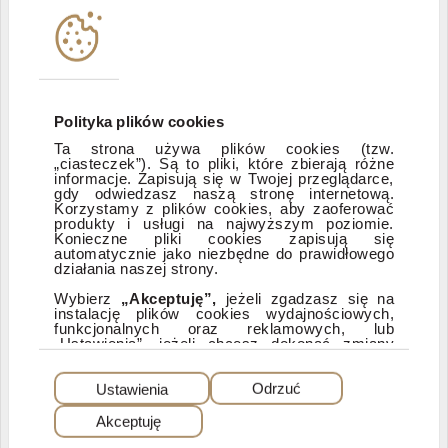
Instytucje współpracujące
Polityka informacyjna DI Xelion
Polityka plików cookies
Ta strona używa plików cookies (tzw.
„ciasteczek”). Są to pliki, które zbierają różne
Zastrzeżenia prawne
informacje. Zapisują się w Twojej przeglądarce,
gdy odwiedzasz naszą stronę internetową.
Korzystamy z plików cookies, aby zaoferować
produkty i usługi na najwyższym poziomie.
ESG
Konieczne pliki cookies zapisują się
automatycznie jako niezbędne do prawidłowego
działania naszej strony.
Dostępność
Wybierz
„Akceptuję”,
jeżeli zgadzasz się na
instalację plików cookies wydajnościowych,
funkcjonalnych oraz reklamowych, lub
„Ustawienia”, jeżeli chcesz dokonać zmiany
ustawień dotyczących plików cookies.
PEŁNA WERSJA SERWISU
Dzięki plikom cookies możemy: udostępniać
Ustawienia
Odrzuć
nasz serwis, dostosowywać go do Twoich
preferencji, a także analizować, jakie strony
Akceptuję
najczęściej odwiedzasz i z jakich stron do nas
© 2025 Dom Inwestycyjny Xelion sp. z o.o. Wszelkie prawa zastrzeżone. Dom
Inwestycyjny Xelion sp. z o.o., ul. Puławska 107, 02-595 Warszawa