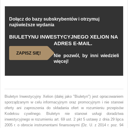
Dołącz do bazy subskrybentów i otrzymuj
najświeższe wydania
BIULETYNU INWESTYCYJNEGO XELION NA
ADRES E-MAIL.
ZAPISZ SIĘ!
Nie pozwól, by inni wiedzieli
więcej!
Biuletyn Inwestycyjny Xelion (dalej jako "Biuletyn") jest opracowaniem
sporządzanym w celu informacyjnym oraz promocyjnym i nie stanowi
oferty ani zaproszenia do składania ofert w rozumieniu przepisów
Kodeksu cywilnego. Biuletyn nie stanowi usługi doradztwa
inwestycyjnego w rozumieniu art. 69 ust. 2 pkt 5 ustawy z dnia 29 lipca
2005 r. o obrocie instrumentami finansowymi (Dz. U. z 2014 r. poz. 94