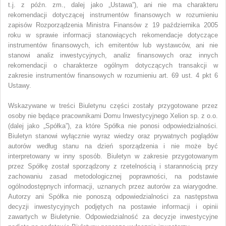
t.j. z późn. zm., dalej jako „Ustawa”), ani nie ma charakteru
rekomendacji dotyczącej instrumentów finansowych w rozumieniu
zapisów Rozporządzenia Ministra Finansów z 19 października 2005
roku w sprawie informacji stanowiących rekomendacje dotyczące
instrumentów finansowych, ich emitentów lub wystawców, ani nie
stanowi analiz inwestycyjnych, analiz finansowych oraz innych
rekomendacji o charakterze ogólnym dotyczących transakcji w
zakresie instrumentów finansowych w rozumieniu art. 69 ust. 4 pkt 6
Ustawy.
Wskazywane w treści Biuletynu części zostały przygotowane przez
osoby nie będące pracownikami Domu Inwestycyjnego Xelion sp. z o.o.
(dalej jako „Spółka”), za które Spółka nie ponosi odpowiedzialności.
Biuletyn stanowi wyłącznie wyraz wiedzy oraz prywatnych poglądów
autorów według stanu na dzień sporządzenia i nie może być
interpretowany w inny sposób. Biuletyn w zakresie przygotowanym
przez Spółkę został sporządzony z rzetelnością i starannością przy
zachowaniu zasad metodologicznej poprawności, na podstawie
ogólnodostępnych informacji, uznanych przez autorów za wiarygodne.
Autorzy ani Spółka nie ponoszą odpowiedzialności za następstwa
decyzji inwestycyjnych podjętych na postawie informacji i opinii
zawartych w Biuletynie. Odpowiedzialność za decyzje inwestycyjne