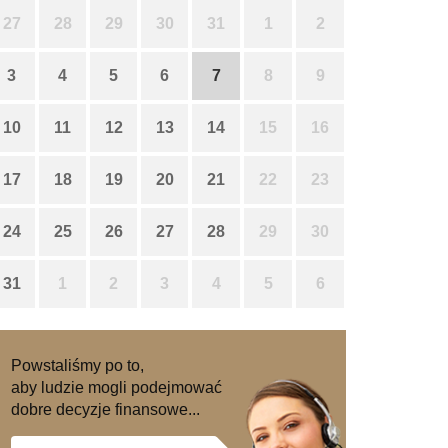
27
28
29
30
31
1
2
3
4
5
6
7
8
9
10
11
12
13
14
15
16
17
18
19
20
21
22
23
24
25
26
27
28
29
30
31
1
2
3
4
5
6
Powstaliśmy po to,
aby ludzie mogli podejmować
dobre decyzje finansowe...