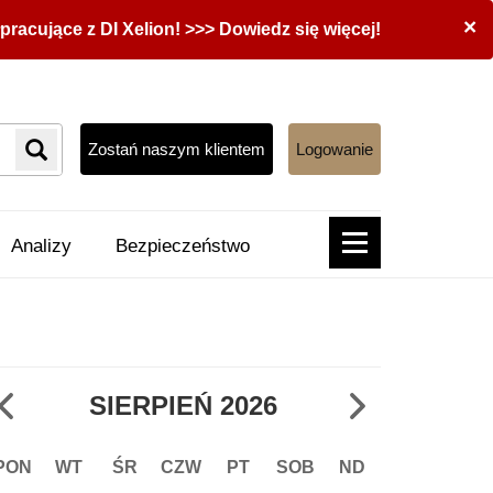
×
acujące z DI Xelion! >>> Dowiedz się więcej!
Zostań naszym klientem
Logowanie
Analizy
Bezpieczeństwo
SIERPIEŃ
2026
PON
WT
ŚR
CZW
PT
SOB
ND