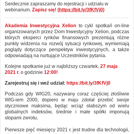
Serdecznie zapraszamy do rejestracji i udziału w
webinarium.
Zapisz się
!
(
https://bit.ly/3fKfVj0
)
Akademia Inwestycyjna Xelion
to cykl spotkań on-line
organizowanych przez Dom Inwestycyjny Xelion, podczas
których eksperci rynków finansowych prezentują różne
punkty widzenia na rozwój sytuacji rynkowej, wymieniają
poglądy dotyczące perspektyw inwestycyjnych, a także
odpowiadają na nurtujące Uczestników pytania.
Kolejne spotkanie już w najbliższy czwartek,
27 maja
2021 r.
o godzinie
12:00!
Zarejestruj się i weź udział:
https://bit.ly/3fKfVj0
Podczas gdy WIG20, nazywany coraz częściej złośliwie
WIG-iem 2000, dopiero w maju zdołał przebić swoje
styczniowe maksima, będąc wciąż słabszym od wielu
globalnych indeksów, średnie i małe spółki imponują
stopami zwrotu.
Pierwsze pięć miesięcy 2021 r. jest trudne dla technologii,