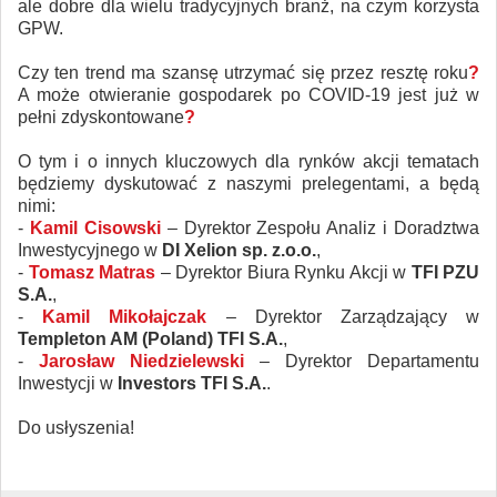
ale dobre dla wielu tradycyjnych branż, na czym korzysta
GPW.
Czy ten trend ma szansę utrzymać się przez resztę roku
?
A może otwieranie gospodarek po COVID-19 jest już w
pełni zdyskontowane
?
O tym i o innych kluczowych dla rynków akcji tematach
będziemy dyskutować z naszymi prelegentami, a będą
nimi:
-
Kamil Cisowski
– Dyrektor Zespołu Analiz i Doradztwa
Inwestycyjnego w
DI Xelion sp. z.o.o.
,
-
Tomasz Matras
– Dyrektor Biura Rynku Akcji w
TFI PZU
S.A.
,
-
Kamil Mikołajczak
– Dyrektor Zarządzający w
Templeton AM (Poland) TFI S.A.
,
-
Jarosław Niedzielewski
– Dyrektor Departamentu
Inwestycji w
Investors TFI S.A.
.
Do usłyszenia!