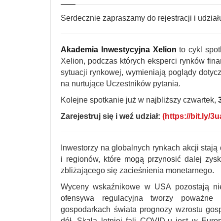
Serdecznie zapraszamy do rejestracji i udzia
Akademia Inwestycyjna Xelion
to cykl spo
Xelion, podczas których eksperci rynków fin
sytuacji rynkowej, wymieniają poglądy dotyc
na nurtujące Uczestników pytania.
Kolejne spotkanie już w najbliższy czwartek,
Zarejestruj się i weź udział:
(
https://bit.ly/
Inwestorzy na globalnych rynkach akcji stają
i regionów, które mogą przynosić dalej zys
zbliżającego się zacieśnienia monetarnego.
Wyceny wskaźnikowe w USA pozostają nie
ofensywa regulacyjna tworzy poważne 
gospodarkach świata prognozy wzrostu gos
dół. Skala letniej fali COVID-u jest w Eu