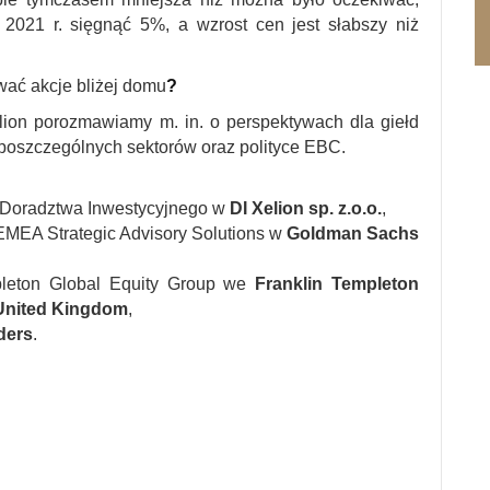
2021 r. sięgnąć 5%, a wzrost cen jest słabszy niż
wać akcje bliżej domu
?
lion porozmawiamy m. in. o perspektywach dla giełd
 poszczególnych sektorów oraz polityce EBC.
i Doradztwa Inwestycyjnego w
DI Xelion sp. z.o.o.
,
 EMEA Strategic Advisory Solutions w
Goldman Sachs
pleton Global Equity Group we
Franklin Templeton
United Kingdom
,
ders
.