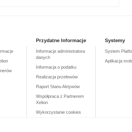
Przydatne Informacje
Systemy
ormacje
Informacje administratora
System Platf
danych
elion
Aplikacja mob
Informacja o podatku
tnerów
Realizacja przelewów
Raport Stanu Aktywów
Współpraca z Partnerem
Xelion
Wykorzystanie cookies
Zastrzeżenia prawne
Polityka prywatności w