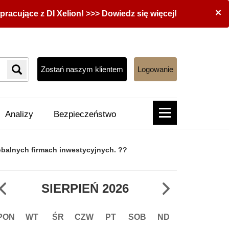
×
acujące z DI Xelion! >>> Dowiedz się więcej!
Zostań naszym klientem
Logowanie
Analizy
Bezpieczeństwo
obalnych firmach inwestycyjnych. ??
SIERPIEŃ
2026
PON
WT
ŚR
CZW
PT
SOB
ND