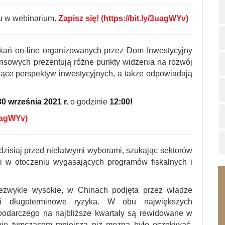
łu w webinarium.
Zapisz s
ię!
(
https://bit.ly/3uagWYv
)
tkań on-line organizowanych przez Dom Inwestycyjny
ansowych prezentują różne punkty widzenia na rozwój
zące perspektyw inwestycyjnych, a także odpowiadają
30 września
2021 r.
o godzinie
12:00!
3uagWYv
)
 dzisiaj przed niełatwymi wyborami, szukając sektorów
ki w otoczeniu wygasających programów fiskalnych i
zwykle wysokie, w Chinach podjęta przez władze
i długoterminowe ryzyka. W obu największych
podarczego na najbliższe kwartały są rewidowane w
ropie tymczasem mniejsza niż można było oczekiwać,