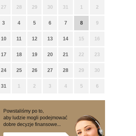
27
28
29
30
31
1
2
3
4
5
6
7
8
9
10
11
12
13
14
15
16
17
18
19
20
21
22
23
24
25
26
27
28
29
30
31
1
2
3
4
5
6
Powstaliśmy po to,
aby ludzie mogli podejmować
dobre decyzje finansowe...