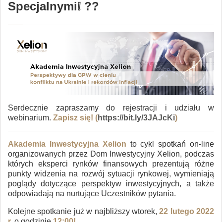
Specjalnymi❕ ?‍?
Serdecznie zapraszamy do rejestracji i udziału w
webinarium.
Zapisz się!
(
https://bit.ly/3JAJcKi
)
Akademia Inwestycyjna Xelion
to cykl spotkań on-line
organizowanych przez Dom Inwestycyjny Xelion, podczas
których eksperci rynków finansowych prezentują różne
punkty widzenia na rozwój sytuacji rynkowej, wymieniają
poglądy dotyczące perspektyw inwestycyjnych, a także
odpowiadają na nurtujące Uczestników pytania.
Kolejne spotkanie już w najbliższy wtorek,
22 lutego
2022
r.
o godzinie
12:00!