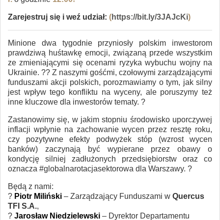
Zarejestruj się i weź udział:
(
https://bit.ly/3JAJcKi
)
Minione dwa tygodnie przyniosły polskim inwestorom
prawdziwą huśtawkę emocji, związaną przede wszystkim
ze zmieniającymi się ocenami ryzyka wybuchu wojny na
Ukrainie. ?? Z naszymi gośćmi, czołowymi zarządzającymi
funduszami akcji polskich, porozmawiamy o tym, jak silny
jest wpływ tego konfliktu na wyceny, ale poruszymy też
inne kluczowe dla inwestorów tematy. ?
Zastanowimy się, w jakim stopniu środowisko uporczywej
inflacji wpłynie na zachowanie wycen przez resztę roku,
czy pozytywne efekty podwyżek stóp (wzrost wycen
banków) zaczynają być wypierane przez obawy o
kondycję silniej zadłużonych przedsiębiorstw oraz co
oznacza #globalnarotacjasektorowa dla Warszawy. ?
Będą z nami:
?
Piotr Miliński
– Zarządzający Funduszami w
Quercus
TFI S.A.
,
?
Jarosław Niedzielewski
– Dyrektor Departamentu