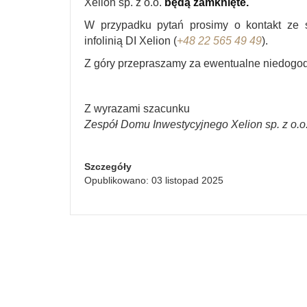
Xelion sp. z o.o.
będą zamknięte.
W przypadku pytań prosimy o kontakt ze 
infolinią DI Xelion (
+48 22 565 49 49
).
Z góry przepraszamy za ewentualne niedogo
Z wyrazami szacunku
Zespół Domu Inwestycyjnego Xelion sp. z o.o
Szczegóły
Opublikowano: 03 listopad 2025