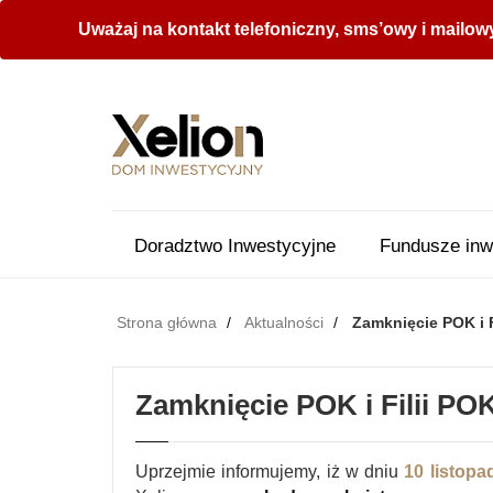
Uważaj na kontakt telefoniczny, sms’owy i mailow
Doradztwo Inwestycyjne
Fundusze inw
Strona główna
Aktualności
Zamknięcie POK i F
Zamknięcie POK i Filii POK
Uprzejmie informujemy, iż w dniu
10 listopa