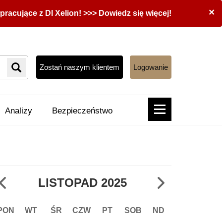
×
acujące z DI Xelion! >>> Dowiedz się więcej!
Zostań naszym klientem
Logowanie
Analizy
Bezpieczeństwo
LISTOPAD
2025
PON
WT
ŚR
CZW
PT
SOB
ND