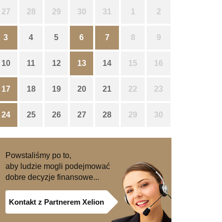
27
28
29
30
31
1
2
3
4
5
6
7
8
9
10
11
12
13
14
15
16
17
18
19
20
21
22
23
24
25
26
27
28
29
30
Powstaliśmy po to,
aby ludzie mogli podejmować
dobre decyzje finansowe...
Kontakt z Partnerem Xelion