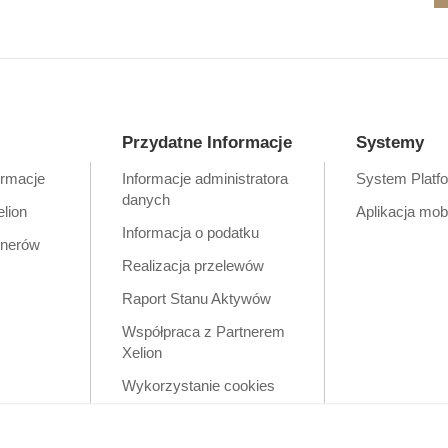
Przydatne Informacje
Systemy
ormacje
Informacje administratora
System Platf
danych
elion
Aplikacja mob
Informacja o podatku
tnerów
Realizacja przelewów
Raport Stanu Aktywów
Współpraca z Partnerem
Xelion
Wykorzystanie cookies
Zastrzeżenia prawne