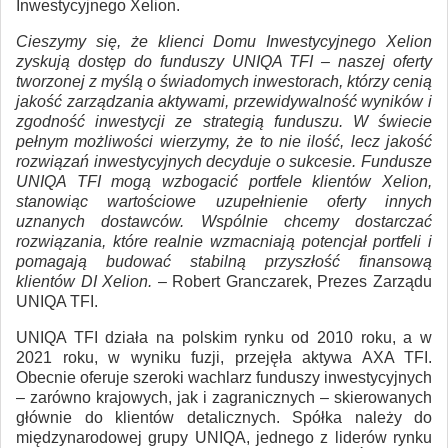
Inwestycyjnego Xelion.
Cieszymy się, że klienci Domu Inwestycyjnego Xelion
zyskują dostęp do funduszy UNIQA TFI – naszej oferty
tworzonej z myślą o świadomych inwestorach, którzy cenią
jakość zarządzania aktywami, przewidywalność wyników i
zgodność inwestycji ze strategią funduszu. W świecie
pełnym możliwości wierzymy, że to nie ilość, lecz jakość
rozwiązań inwestycyjnych decyduje o sukcesie. Fundusze
UNIQA TFI mogą wzbogacić portfele klientów Xelion,
stanowiąc wartościowe uzupełnienie oferty innych
uznanych dostawców. Wspólnie chcemy dostarczać
rozwiązania, które realnie wzmacniają potencjał portfeli i
pomagają budować stabilną przyszłość finansową
klientów DI Xelion.
– Robert Granczarek, Prezes Zarządu
UNIQA TFI.
UNIQA TFI działa na polskim rynku od 2010 roku, a w
2021 roku, w wyniku fuzji, przejęła aktywa AXA TFI.
Obecnie oferuje szeroki wachlarz funduszy inwestycyjnych
– zarówno krajowych, jak i zagranicznych – skierowanych
głównie do klientów detalicznych. Spółka należy do
międzynarodowej grupy UNIQA, jednego z liderów rynku