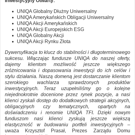
Inwestycyjny Otwarty:
UNIQA Globalny Dłużny Uniwersalny
UNIQA Amerykańskich Obligacji Uniwersalny
UNIQA Akcji Amerykańskich
UNIQA Akcji Europejskich ESG
UNIQA Globalny Akcji
UNIQA Akcji Rynku Złota
Dywersyfikacja to klucz do stabilności i długoterminowego
sukcesu. Włączając fundusze UNIQA do naszej oferty,
dajemy klientom możliwość jeszcze większego
zróżnicowania i dopasowania inwestycji do ich celów i
stylu działania. Naszą domeną jest dostarczanie klientom
szerokiego wachlarza sprawdzonych produktów
inwestycyjnych. Teraz uzupełniliśmy go o kolejne
niejednokrotnie docenione przez rynek pozycje, a nasi
klienci zyskali dostęp do dodatkowych strategii akcyjnych,
obligacyjnych czy tematycznych, opartych na
doświadczeniu i renomie UNIQA TFI. Dzięki nowym
funduszom nasi klienci zyskują jeszcze większą
elastyczność w budowaniu portfeli inwestycyjnych
–
uważa Krzysztof Prasał, Prezes Zarządu Domu