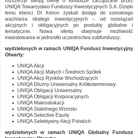
rozszerzył swoją ofertę o fundusze zarządzane przez
UNIQA Towarzystwo Funduszy Inwestycyjnych S.A. Dzięki
temu klienci DI Xelion zyskali dostęp do szerokiego
wachlarza strategii inwestycyjnych – od rozwiązań
akcyjnych i obligacyjnych po produkty globalne i
tematyczne. Nowa oferta obejmuje możliwość
inwestowania w jednostki uczestnictwa subfunduszy:
wydzielonych w ramach UNIQA Fundusz Inwestycyjny
Otwarty:
UNIQA Akcji
UNIQA Akcji Małych i Średnich Spółek
UNIQA Akcji Rynków Wschodzących
UNIQA Dłużny Uniwersalny Krótkoterminowy
UNIQA Obligacji Uniwersalny
UNIQA Obligacji Korporacyjnych
UNIQA Makroalokacji
UNIQA Stabilnego Wzrostu
UNIQA Selective Equity
UNIQA Selektywny Akcji Polskich
wydzielonych w ramach UNIQA Globalny Fundusz