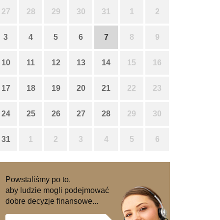
27
28
29
30
31
1
2
3
4
5
6
7
8
9
10
11
12
13
14
15
16
17
18
19
20
21
22
23
24
25
26
27
28
29
30
31
1
2
3
4
5
6
Powstaliśmy po to,
aby ludzie mogli podejmować
dobre decyzje finansowe...