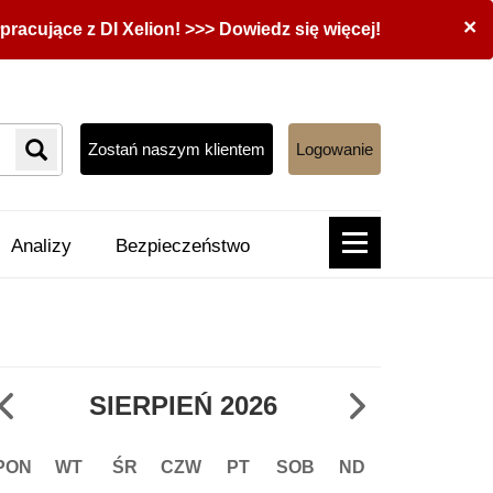
×
acujące z DI Xelion! >>> Dowiedz się więcej!
Zostań naszym klientem
Logowanie
Analizy
Bezpieczeństwo
SIERPIEŃ
2026
PON
WT
ŚR
CZW
PT
SOB
ND