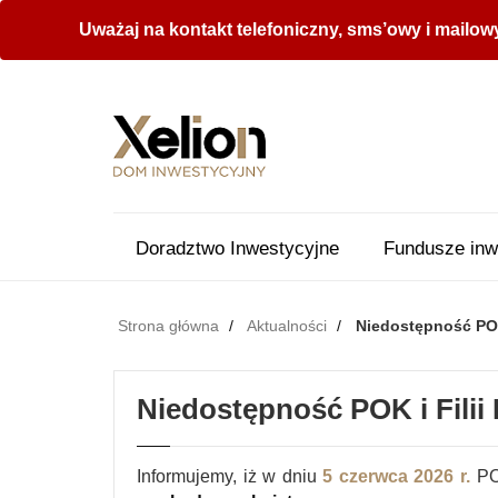
Uważaj na kontakt telefoniczny, sms’owy i mailow
Doradztwo Inwestycyjne
Fundusze inw
Strona główna
Aktualności
Niedostępność POK 
Niedostępność POK i Filii 
Informujemy, iż w dniu
5 czerwca 2026 r.
POK