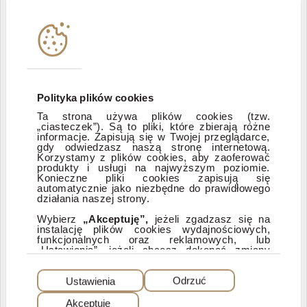
Władze i struktura spółki
Instytucje współpracujące
Polityka informacyjna DI Xelion
Polityka plików cookies
Ta strona używa plików cookies (tzw.
Zastrzeżenia prawne
„ciasteczek”). Są to pliki, które zbierają różne
informacje. Zapisują się w Twojej przeglądarce,
gdy odwiedzasz naszą stronę internetową.
Korzystamy z plików cookies, aby zaoferować
produkty i usługi na najwyższym poziomie.
ESG
Konieczne pliki cookies zapisują się
automatycznie jako niezbędne do prawidłowego
działania naszej strony.
Dostępność
Wybierz
„Akceptuję”,
jeżeli zgadzasz się na
instalację plików cookies wydajnościowych,
funkcjonalnych oraz reklamowych, lub
„Ustawienia”, jeżeli chcesz dokonać zmiany
ustawień dotyczących plików cookies.
PEŁNA WERSJA SERWISU
Dzięki plikom cookies możemy: udostępniać
Ustawienia
Odrzuć
nasz serwis, dostosowywać go do Twoich
preferencji, a także analizować, jakie strony
Akceptuję