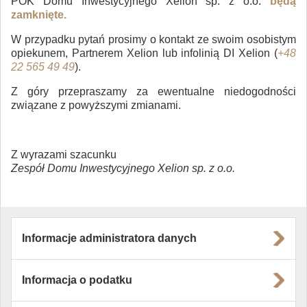
POK Domu Inwestycyjnego Xelion sp. z o.o.
będą
zamknięte.
W przypadku pytań prosimy o kontakt ze swoim osobistym
opiekunem, Partnerem Xelion lub infolinią DI Xelion (
+48
22 565 49 49
).
Z góry przepraszamy za ewentualne niedogodności
związane z powyższymi zmianami.
Z wyrazami szacunku
Zespół Domu Inwestycyjnego Xelion sp. z o.o.
Informacje administratora danych
Informacja o podatku