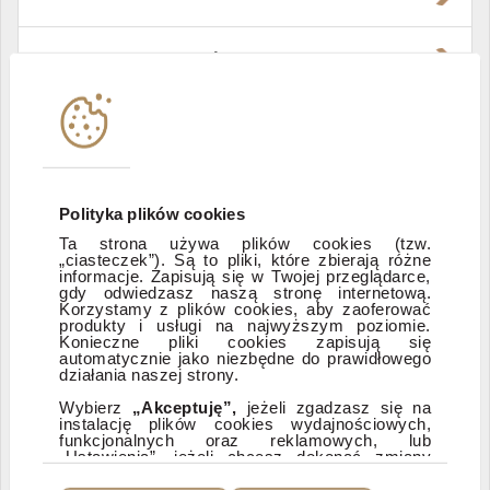
Władze i struktura spółki
Instytucje współpracujące
Polityka informacyjna DI Xelion
Polityka plików cookies
Ta strona używa plików cookies (tzw.
„ciasteczek”). Są to pliki, które zbierają różne
Zastrzeżenia prawne
informacje. Zapisują się w Twojej przeglądarce,
gdy odwiedzasz naszą stronę internetową.
Korzystamy z plików cookies, aby zaoferować
produkty i usługi na najwyższym poziomie.
ESG
Konieczne pliki cookies zapisują się
automatycznie jako niezbędne do prawidłowego
działania naszej strony.
Dostępność
Wybierz
„Akceptuję”,
jeżeli zgadzasz się na
instalację plików cookies wydajnościowych,
funkcjonalnych oraz reklamowych, lub
„Ustawienia”, jeżeli chcesz dokonać zmiany
ustawień dotyczących plików cookies.