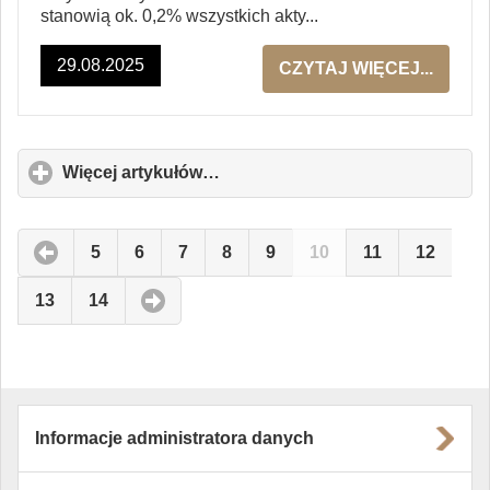
stanowią ok. 0,2% wszystkich akty...
29.08.2025
CZYTAJ WIĘCEJ...
Więcej artykułów…
click
to
expand
contents
5
6
7
8
9
10
11
12
13
14
Informacje administratora danych