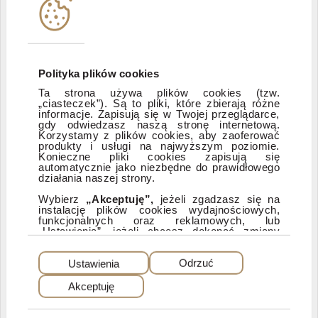
Instytucje współpracujące
Polityka informacyjna DI Xelion
Polityka plików cookies
Ta strona używa plików cookies (tzw.
„ciasteczek”). Są to pliki, które zbierają różne
Zastrzeżenia prawne
informacje. Zapisują się w Twojej przeglądarce,
gdy odwiedzasz naszą stronę internetową.
Korzystamy z plików cookies, aby zaoferować
produkty i usługi na najwyższym poziomie.
ESG
Konieczne pliki cookies zapisują się
automatycznie jako niezbędne do prawidłowego
działania naszej strony.
Dostępność
Wybierz
„Akceptuję”,
jeżeli zgadzasz się na
instalację plików cookies wydajnościowych,
funkcjonalnych oraz reklamowych, lub
„Ustawienia”, jeżeli chcesz dokonać zmiany
ustawień dotyczących plików cookies.
PEŁNA WERSJA SERWISU
Dzięki plikom cookies możemy: udostępniać
Ustawienia
Odrzuć
nasz serwis, dostosowywać go do Twoich
preferencji, a także analizować, jakie strony
Akceptuję
najczęściej odwiedzasz i z jakich stron do nas
© 2025 Dom Inwestycyjny Xelion sp. z o.o. Wszelkie prawa zastrzeżone. Dom
Inwestycyjny Xelion sp. z o.o., ul. Puławska 107, 02-595 Warszawa
przychodzisz. W przypadku wybrania opcji
„
Odrzuć
” zapisane zostaną tylko cookies