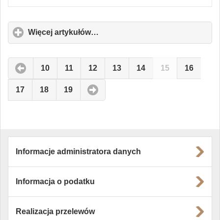
Więcej artykułów…
click
to
expand
contents
10
11
12
13
14
15
16
17
18
19
Informacje administratora danych
Informacja o podatku
Realizacja przelewów