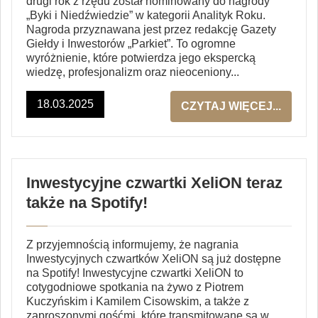
drugi rok z rzędu został nominowany do nagrody
„Byki i Niedźwiedzie” w kategorii Analityk Roku.
Nagroda przyznawana jest przez redakcję Gazety
Giełdy i Inwestorów „Parkiet”. To ogromne
wyróżnienie, które potwierdza jego ekspercką
wiedzę, profesjonalizm oraz nieoceniony...
18.03.2025
CZYTAJ WIĘCEJ...
Inwestycyjne czwartki XeliON teraz
także na Spotify!
Z przyjemnością informujemy, że nagrania
Inwestycyjnych czwartków XeliON są już dostępne
na Spotify! Inwestycyjne czwartki XeliON to
cotygodniowe spotkania na żywo z Piotrem
Kuczyńskim i Kamilem Cisowskim, a także z
zaproszonymi gośćmi, które transmitowane są w