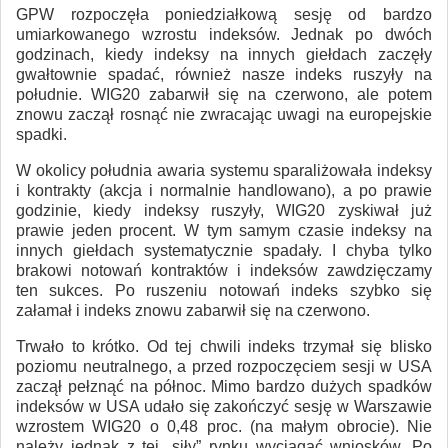
GPW rozpoczęła poniedziałkową sesję od bardzo
umiarkowanego wzrostu indeksów. Jednak po dwóch
godzinach, kiedy indeksy na innych giełdach zaczęły
gwałtownie spadać, również nasze indeks ruszyły na
południe. WIG20 zabarwił się na czerwono, ale potem
znowu zaczął rosnąć nie zwracając uwagi na europejskie
spadki.
W okolicy południa awaria systemu sparaliżowała indeksy
i kontrakty (akcja i normalnie handlowano), a po prawie
godzinie, kiedy indeksy ruszyły, WIG20 zyskiwał już
prawie jeden procent. W tym samym czasie indeksy na
innych giełdach systematycznie spadały. I chyba tylko
brakowi notowań kontraktów i indeksów zawdzięczamy
ten sukces. Po ruszeniu notowań indeks szybko się
załamał i indeks znowu zabarwił się na czerwono.
Trwało to krótko. Od tej chwili indeks trzymał się blisko
poziomu neutralnego, a przed rozpoczęciem sesji w USA
zaczął pełznąć na północ. Mimo bardzo dużych spadków
indeksów w USA udało się zakończyć sesję w Warszawie
wzrostem WIG20 o 0,48 proc. (na małym obrocie). Nie
należy jednak z tej „siły” rynku wyciągać wniosków. Po