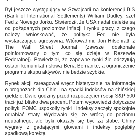
Był jeszcze występujący w Szwajcarii na konferencji BIS
(Bank of International Settlements) William Dudley, szef
Fed z Nowego Jorku. Stwierdził, że USA nadal dalekie są
od pożądanych poziomów inflacji i rynku pracy, z czego
należy wnioskować, że polityka Fed nie była
wystarczająco agresywna. Wtórował mu Jon Hilsenrath z
The Wall Street Journal (zawsze doskonale
poinformowany o tym, co się dzieje w Rezerwie
Federalnej). Powiedział, że zapewne rynki źle odczytują
ostatni komunikat i słowa Bena Bernanke, a ograniczenie
programu skupu aktywów nie będzie szybkie.
Rynek akcji zareagował wręcz histerycznie na informacje
o prognozach dla Chin i na spadki indeksów na chińskiej
giełdzie. Dwie godziny przed rozpoczęciem sesji S&P 500
tracił już blisko dwa procent. Potem wypowiedzi dotyczące
polityki FOMC uspokoiły rynki i indeksy zaczęły spokojnie
odrabiać straty. Wydawało się, że wrócą do poziomu
neutralnego, ale byki okazały się być za słabe. Chiny
wygrały z gadającymi głowami i indeksy pogłębiły
spadkową korektę.