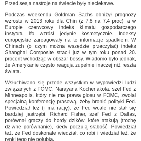
Przed sesja nastroje na świecie były nieciekawe.
Podczas weekendu Goldman Sachs obniżył prognozy
wzrostu w 2013 roku dla Chin (z 7,8 na 7,4 proc), a w
Europie czerwcowy indeks klimatu gospodarczego
instytutu Ifo wzrósł jedynie kosmetycznie. Indeksy
europejskie zareagowały na te informacje spadkiem. W
Chinach (o czym można wszędzie przeczytać) indeks
Shanghai Composite stracił już w tym roku ponad 20.
procent wchodząc w obszar bessy. Wiadomo było jednak,
że Amerykanie często reagują zupełnie inaczej niż reszta
świata.
Wsłuchiwano się przede wszystkim w wypowiedzi ludzi
związanych z FOMC. Narayana Kocherlakota, szef Fed z
Minneapolis, który nie ma prawa głosu w FOMC, zwołał
specjalną konferencję prasową, żeby bronić polityki Fed.
Powiedział też (i ma rację), że Fed wcale nie stał się
bardziej jastrzębi. Richard Fisher, szef Fed z Dallas,
porównał graczy do hordy dzików, które atakują (trochę
dziwne porównanie), kiedy poczują słabość. Powiedział
też, że Fed doskonale wiedział, co robi i wiedział też, że
rynki tego nie polubią.