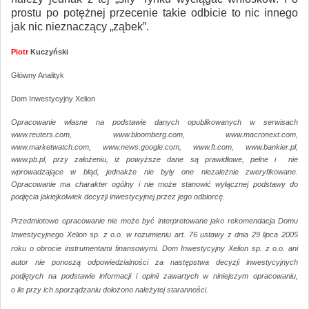
prostu po potężnej przecenie takie odbicie to nic innego
jak nic nieznaczący „ząbek”.
Piotr
Kuczyński
Główny Analityk
Dom Inwestycyjny Xelion
Opracowanie własne na podstawie danych opublikowanych w serwisach
www.reuters.com, www.bloomberg.com, www.macronext.com,
www.marketwatch.com, www.news.google.com, www.ft.com, www.bankier.pl,
www.pb.pl, przy założeniu, iż powyższe dane są prawidłowe, pełne i nie
wprowadzające w błąd, jednakże nie były one niezależnie zweryfikowane.
Opracowanie ma charakter ogólny i nie może stanowić wyłącznej podstawy do
podjęcia jakiejkolwiek decyzji inwestycyjnej przez jego odbiorcę.
Przedmiotowe opracowanie nie może być interpretowane jako rekomendacja Domu
Inwestycyjnego Xelion sp. z o.o. w rozumieniu art. 76 ustawy z dnia 29 lipca 2005
roku o obrocie instrumentami finansowymi. Dom Inwestycyjny Xelion sp. z o.o. ani
autor nie ponoszą odpowiedzialności za następstwa decyzji inwestycyjnych
podjętych na podstawie informacji i opinii zawartych w niniejszym opracowaniu,
o ile przy ich sporządzaniu dołożono należytej staranności.