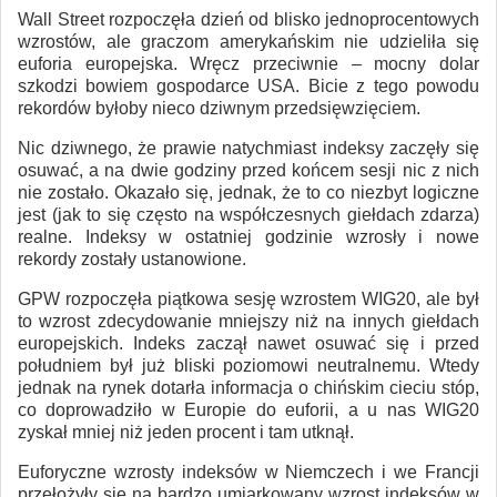
Wall Street rozpoczęła dzień od blisko jednoprocentowych
wzrostów, ale graczom amerykańskim nie udzieliła się
euforia europejska. Wręcz przeciwnie – mocny dolar
szkodzi bowiem gospodarce USA. Bicie z tego powodu
rekordów byłoby nieco dziwnym przedsięwzięciem.
Nic dziwnego, że prawie natychmiast indeksy zaczęły się
osuwać, a na dwie godziny przed końcem sesji nic z nich
nie zostało. Okazało się, jednak, że to co niezbyt logiczne
jest (jak to się często na współczesnych giełdach zdarza)
realne. Indeksy w ostatniej godzinie wzrosły i nowe
rekordy zostały ustanowione.
GPW rozpoczęła piątkowa sesję wzrostem WIG20, ale był
to wzrost zdecydowanie mniejszy niż na innych giełdach
europejskich. Indeks zaczął nawet osuwać się i przed
południem był już bliski poziomowi neutralnemu. Wtedy
jednak na rynek dotarła informacja o chińskim cieciu stóp,
co doprowadziło w Europie do euforii, a u nas WIG20
zyskał mniej niż jeden procent i tam utknął.
Euforyczne wzrosty indeksów w Niemczech i we Francji
przełożyły się na bardzo umiarkowany wzrost indeksów w