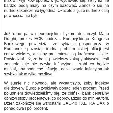
makro i wyników spółek, więc wydawało się, że rynki nie
bardzo będą miały na czym bazować. Zanosiło się na
nudne zakończenie tygodnia. Okazało się, że nudne z całą
pewnością nie było.
Już rano paliwa europejskim bykom dostarczył Mario
Draghi, prezes ECB podczas Europejskiego Kongresu
Bankowego powiedział, że sytuacja gospodarcza w
Eurolandzie pozostaje trudna, problem niskiej inflacji jest
coraz większy, a stopy procentowe są krańcowo niskie.
Powiedział też, że bank powiększy zakupy aktywów, jeśli
zmaterializuje się ryzyko inflacyjne i zrobi co będzie
musiał, aby podnieść inflację i oczekiwania inflacyjna tak
szybko jak to tylko możliwe.
W sumie nic nowego, ale wystarczyło, żeby indeksy
giełdowe w Europie zyskiwały ponad jeden procent. Przed
południem dowiedzieliśmy się, że chiński bank centralny
obniżył stopy procentowe, co doprowadziło do mini-euforii.
Dzień zakończył się wzrostami CAC-40 i XETRA DAX o
ponad dwa i pół procent.