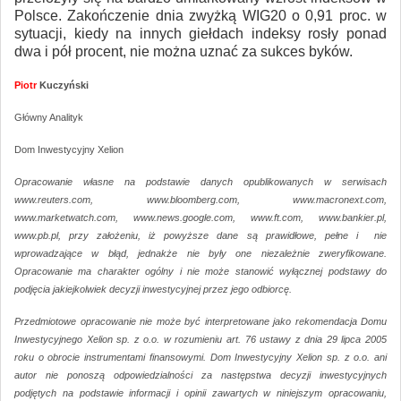
Polsce. Zakończenie dnia zwyżką WIG20 o 0,91 proc. w
sytuacji, kiedy na innych giełdach indeksy rosły ponad
dwa i pół procent, nie można uznać za sukces byków.
Piotr
Kuczyński
Główny Analityk
Dom Inwestycyjny Xelion
Opracowanie własne na podstawie danych opublikowanych w serwisach
www.reuters.com, www.bloomberg.com, www.macronext.com,
www.marketwatch.com, www.news.google.com, www.ft.com, www.bankier.pl,
www.pb.pl, przy założeniu, iż powyższe dane są prawidłowe, pełne i nie
wprowadzające w błąd, jednakże nie były one niezależnie zweryfikowane.
Opracowanie ma charakter ogólny i nie może stanowić wyłącznej podstawy do
podjęcia jakiejkolwiek decyzji inwestycyjnej przez jego odbiorcę.
Przedmiotowe opracowanie nie może być interpretowane jako rekomendacja Domu
Inwestycyjnego Xelion sp. z o.o. w rozumieniu art. 76 ustawy z dnia 29 lipca 2005
roku o obrocie instrumentami finansowymi. Dom Inwestycyjny Xelion sp. z o.o. ani
autor nie ponoszą odpowiedzialności za następstwa decyzji inwestycyjnych
podjętych na podstawie informacji i opinii zawartych w niniejszym opracowaniu,