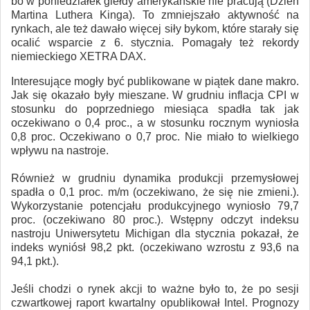
bo w poniedziałek giełdy amerykańskie nie pracują (Dzień
Martina Luthera Kinga). To zmniejszało aktywność na
rynkach, ale też dawało więcej siły bykom, które starały się
ocalić wsparcie z 6. stycznia. Pomagały też rekordy
niemieckiego XETRA DAX.
Interesujące mogły być publikowane w piątek dane makro.
Jak się okazało były mieszane. W grudniu inflacja CPI w
stosunku do poprzedniego miesiąca spadła tak jak
oczekiwano o 0,4 proc., a w stosunku rocznym wyniosła
0,8 proc. Oczekiwano o 0,7 proc. Nie miało to wielkiego
wpływu na nastroje.
Również w grudniu dynamika produkcji przemysłowej
spadła o 0,1 proc. m/m (oczekiwano, że się nie zmieni.).
Wykorzystanie potencjału produkcyjnego wyniosło 79,7
proc. (oczekiwano 80 proc.). Wstępny odczyt indeksu
nastroju Uniwersytetu Michigan dla stycznia pokazał, że
indeks wyniósł 98,2 pkt. (oczekiwano wzrostu z 93,6 na
94,1 pkt.).
Jeśli chodzi o rynek akcji to ważne było to, że po sesji
czwartkowej raport kwartalny opublikował Intel. Prognozy