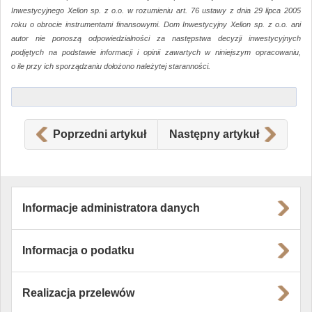
Inwestycyjnego Xelion sp. z o.o. w rozumieniu art. 76 ustawy z dnia 29 lipca 2005
roku o obrocie instrumentami finansowymi. Dom Inwestycyjny Xelion sp. z o.o. ani
autor nie ponoszą odpowiedzialności za następstwa decyzji inwestycyjnych
podjętych na podstawie informacji i opinii zawartych w niniejszym opracowaniu,
o ile przy ich sporządzaniu dołożono należytej staranności.
Poprzedni artykuł
Następny artykuł
Informacje administratora danych
Informacja o podatku
Realizacja przelewów