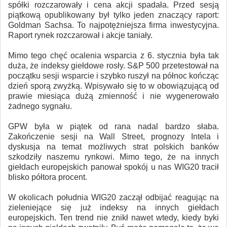
spółki rozczarowały i cena akcji spadała. Przed sesją
piątkową opublikowany był tylko jeden znaczący raport:
Goldman Sachsa. To najpotężniejsza firma inwestycyjna.
Raport rynek rozczarował i akcje taniały.
Mimo tego chęć ocalenia wsparcia z 6. stycznia była tak
duża, że indeksy giełdowe rosły. S&P 500 przetestował na
początku sesji wsparcie i szybko ruszył na północ kończąc
dzień sporą zwyżką. Wpisywało się to w obowiązującą od
prawie miesiąca dużą zmienność i nie wygenerowało
żadnego sygnału.
GPW była w piątek od rana nadal bardzo słaba.
Zakończenie sesji na Wall Street, prognozy Intela i
dyskusja na temat możliwych strat polskich banków
szkodziły naszemu rynkowi. Mimo tego, że na innych
giełdach europejskich panował spokój u nas WIG20 tracił
blisko półtora procent.
W okolicach południa WIG20 zaczął odbijać reagując na
zieleniejące się już indeksy na innych giełdach
europejskich. Ten trend nie znikł nawet wtedy, kiedy byki