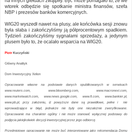
na innych giełdach zwątpiły. Być może pomagało to, że we
wtorek odbędzie się spotkanie ministra finansów, szefa
NBP i prezesów banków komercyjnych.
WIG20 wyszedł nawet na plusy, ale końcówka sesji znowu
była słaba i zakończyliśmy ją półprocentowym spadkiem.
Tydzień zakończyliśmy sygnałami sprzedaży, a jedynym
plusem było to, że ocalało wsparcia na WIG20.
Piotr
Kuczyński
Główny Analityk
Dom Inwestycyjny Xelion
Opracowanie własne na podstawie danych opublikowanych w serwisach
www.reuters.com, www.bloomberg.com, www.macronext.com,
www.marketwatch.com, www.news.google.com, www.ft.com, www.bankier.pl,
www.pb.pl, przy założeniu, iż powyższe dane są prawidłowe, pełne i nie
wprowadzające w błąd, jednakże nie były one niezależnie zweryfikowane.
Opracowanie ma charakter ogólny i nie może stanowić wyłącznej podstawy do
podjęcia jakiejkolwiek decyzji inwestycyjnej przez jego odbiorcę.
Przedmiotowe opracowanie nie może być interpretowane jako rekomendacja Domu