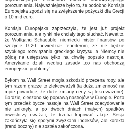
porozumienia. Najważniejsze było to, że podobno Komisja
Europejska zgodzi się na zwiększenie pożyczki dla Grecji
o 10 mld euro.
Komisja Europejska zaprzeczyła, że jest już projekt
porozumienia, ale rynki nie chciały tego słuchać. Nawet to,
że Wolfgang Schaeuble, niemiecki mister finansów, po
szczycie G-20 powiedział reporterom, że nie będzie
szybkiego rozwiązania greckiego kryzysu, a Niemcy nie
pójdą na ustępstwa tylko na chwilę popsuło nastroje.
Amerykanie dziali według zasady „co nas obchodzą
europejskie problemy".
Bykom na Wall Street mogła szkodzić przecena ropy, ale
tym razem gracze to zlekceważyli (ta duża zmienność na
ropie powoduje, że duże zmiany ceny są lekceważone).
Bardziej cieszono się poprawą nastrojów w Europie. Poza
tym przecież bycze nastoje na Wall Street zdecydowanie
nie zniknęły, a po dwóch dniach (małych) spadków
inwestorzy uważali, że trzeba kupować akcje. Sesja
zakończyła się sporymi zwyżkami indeksów, ale korekta
(trend boczny) nie została zakończona.