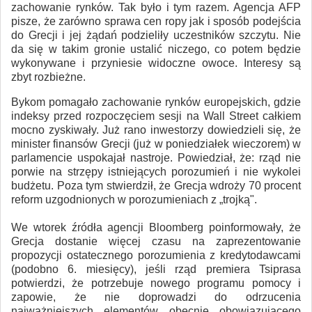
zachowanie rynków. Tak było i tym razem. Agencja AFP
pisze, że zarówno sprawa cen ropy jak i sposób podejścia
do Grecji i jej żądań podzieliły uczestników szczytu. Nie
da się w takim gronie ustalić niczego, co potem będzie
wykonywane i przyniesie widoczne owoce. Interesy są
zbyt rozbieżne.
Bykom pomagało zachowanie rynków europejskich, gdzie
indeksy przed rozpoczęciem sesji na Wall Street całkiem
mocno zyskiwały. Już rano inwestorzy dowiedzieli się, że
minister finansów Grecji (już w poniedziałek wieczorem) w
parlamencie uspokajał nastroje. Powiedział, że: rząd nie
porwie na strzępy istniejących porozumień i nie wykolei
budżetu. Poza tym stwierdził, że Grecja wdroży 70 procent
reform uzgodnionych w porozumieniach z „trojką".
We wtorek źródła agencji Bloomberg poinformowały, że
Grecja dostanie więcej czasu na zaprezentowanie
propozycji ostatecznego porozumienia z kredytodawcami
(podobno 6. miesięcy), jeśli rząd premiera Tsiprasa
potwierdzi, że potrzebuje nowego programu pomocy i
zapowie, że nie doprowadzi do odrzucenia
najważniejszych elementów obecnie obowiązującego