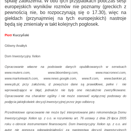
spłatę zadłużenia. W obu tych przypadkach podczas sesji
europejskich wyników rozmów nie poznamy (greckich z
pewnością nie, bo rozpoczynają się o 17.30), więc na
giełdach (przynajmniej na tych europejskich) nastroje
będą się zmieniały w takt kolejnych pogłosek.
Piotr
Kuczyński
Główny Analityk
Dom Inwestycyjny Xelion
Opracowanie własne na podstawie danych opublikowanych w serwisach
www.reuters.com, www.bloomberg.com, www.macronext.com,
www.marketwatch.com, www.news.google.com, www.ft.com, www.bankier.pl,
www.pb.pl, przy założeniu, iż powyższe dane są prawidłowe, pełne i nie
wprowadzające w błąd, jednakże nie były one niezależnie zweryfikowane.
Opracowanie ma charakter ogólny i nie może stanowić wyłącznej podstawy do
podjęcia jakiejkolwiek decyzji inwestycyjnej przez jego odbiorcę.
Przedmiotowe opracowanie nie może być interpretowane jako rekomendacja Domu
Inwestycyjnego Xelion sp. z o.o. w rozumieniu art. 76 ustawy z dnia 29 lipca 2005
roku o obrocie instrumentami finansowymi. Dom Inwestycyjny Xelion sp. z o.o. ani
autor nie ponoszą odpowiedzialności za następstwa decyzji inwestycyjnych