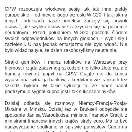
GPW rozpoczęła wtorkową sesję tak jak inne giełdy
europejskie – od niewielkiego wzrostu WIG20. I tak jak na
innych indeksach nasze indeksy zaczęły się powoli
osuwać, ale szybko osuwanie zatrzymało się na poziomie
neutralnym. Przed południem WIG20 poszedł śladem
swoich odpowiedników na innych giełdach – wybił się i
zazielenił. U nas jednak entuzjazmu nie było widać. Nie
było widać na tyle, że dzień zakończyliśmy neutralnie.
Strajki górników i marsz rolników na Warszawę przy
bierności rządu zaczynają szkodzić nie tylko złotemu, ale
hamują również popyt na GPW. Ciągle nie do końca
wyjaśniona sytuacja banków z kredytami we frankach też
szkodzi bykom. W takie sytuacji to, że rynek nadal
podtrzymuje sygnał kupna jest i tak sukcesem byków.
Dzisiaj odbędą się rozmowy Niemcy-Francja-Rosja-
Ukraina w Mińsku. Dzisiaj też w Brukseli odbędzie się
spotkanie Janisa Waroufakisa, ministra finansów Grecji, z
ministrami finansów innych krajów strefy euro. Ma to być
nadzwyczajne spotkanie w sprawie pomysłów Grecji na