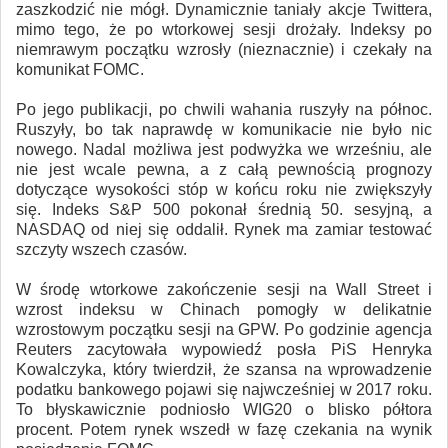
zaszkodzić nie mógł. Dynamicznie taniały akcje Twittera,
mimo tego, że po wtorkowej sesji drożały. Indeksy po
niemrawym początku wzrosły (nieznacznie) i czekały na
komunikat FOMC.
Po jego publikacji, po chwili wahania ruszyły na północ.
Ruszyły, bo tak naprawdę w komunikacie nie było nic
nowego. Nadal możliwa jest podwyżka we wrześniu, ale
nie jest wcale pewna, a z całą pewnością prognozy
dotyczące wysokości stóp w końcu roku nie zwiększyły
się. Indeks S&P 500 pokonał średnią 50. sesyjną, a
NASDAQ od niej się oddalił. Rynek ma zamiar testować
szczyty wszech czasów.
W środę wtorkowe zakończenie sesji na Wall Street i
wzrost indeksu w Chinach pomogły w delikatnie
wzrostowym początku sesji na GPW. Po godzinie agencja
Reuters zacytowała wypowiedź posła PiS Henryka
Kowalczyka, który twierdził, że szansa na wprowadzenie
podatku bankowego pojawi się najwcześniej w 2017 roku.
To błyskawicznie podniosło WIG20 o blisko półtora
procent. Potem rynek wszedł w fazę czekania na wynik