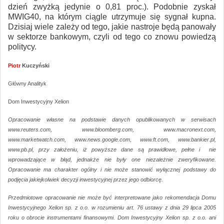
dzień zwyżką jedynie o 0,81 proc.). Podobnie zyskał
MWIG40, na którym ciągle utrzymuje się sygnał kupna.
Dzisiaj wiele zależy od tego, jakie nastroje będą panowały
w sektorze bankowym, czyli od tego co znowu powiedzą
politycy.
Piotr
Kuczyński
Główny Analityk
Dom Inwestycyjny Xelion
Opracowanie własne na podstawie danych opublikowanych w serwisach
www.reuters.com, www.bloomberg.com, www.macronext.com,
www.marketwatch.com, www.news.google.com, www.ft.com, www.bankier.pl,
www.pb.pl, przy założeniu, iż powyższe dane są prawidłowe, pełne i nie
wprowadzające w błąd, jednakże nie były one niezależnie zweryfikowane.
Opracowanie ma charakter ogólny i nie może stanowić wyłącznej podstawy do
podjęcia jakiejkolwiek decyzji inwestycyjnej przez jego odbiorcę.
Przedmiotowe opracowanie nie może być interpretowane jako rekomendacja Domu
Inwestycyjnego Xelion sp. z o.o. w rozumieniu art. 76 ustawy z dnia 29 lipca 2005
roku o obrocie instrumentami finansowymi. Dom Inwestycyjny Xelion sp. z o.o. ani