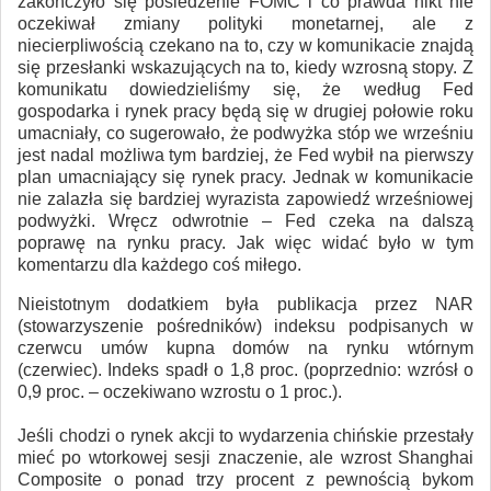
zakończyło się posiedzenie FOMC i co prawda nikt nie
oczekiwał zmiany polityki monetarnej, ale z
niecierpliwością czekano na to, czy w komunikacie znajdą
się przesłanki wskazujących na to, kiedy wzrosną stopy. Z
komunikatu dowiedzieliśmy się, że według Fed
gospodarka i rynek pracy będą się w drugiej połowie roku
umacniały, co sugerowało, że podwyżka stóp we wrześniu
jest nadal możliwa tym bardziej, że Fed wybił na pierwszy
plan umacniający się rynek pracy. Jednak w komunikacie
nie zalazła się bardziej wyrazista zapowiedź wrześniowej
podwyżki. Wręcz odwrotnie – Fed czeka na dalszą
poprawę na rynku pracy. Jak więc widać było w tym
komentarzu dla każdego coś miłego.
Nieistotnym dodatkiem była publikacja przez NAR
(stowarzyszenie pośredników) indeksu podpisanych w
czerwcu umów kupna domów na rynku wtórnym
(czerwiec). Indeks spadł o 1,8 proc. (poprzednio: wzrósł o
0,9 proc. – oczekiwano wzrostu o 1 proc.).
Jeśli chodzi o rynek akcji to wydarzenia chińskie przestały
mieć po wtorkowej sesji znaczenie, ale wzrost Shanghai
Composite o ponad trzy procent z pewnością bykom