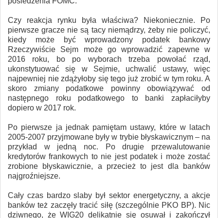
posiedzenia FOMC.
Czy reakcja rynku była właściwa? Niekoniecznie. Po
pierwsze gracze nie są tacy niemądrzy, żeby nie policzyć,
kiedy może być wprowadzony podatek bankowy
Rzeczywiście Sejm może go wprowadzić zapewne w
2016 roku, bo po wyborach trzeba powołać rząd,
ukonstytuować się w Sejmie, uchwalić ustawy, więc
najpewniej nie zdążyłoby się tego już zrobić w tym roku. A
skoro zmiany podatkowe powinny obowiązywać od
następnego roku podatkowego to banki zapłaciłyby
dopiero w 2017 rok.
Po pierwsze ja jednak pamiętam ustawy, które w latach
2005-2007 przyjmowane były w trybie błyskawicznym – na
przykład w jedną noc. Po drugie przewalutowanie
kredytorów frankowych to nie jest podatek i może zostać
zrobione błyskawicznie, a przecież to jest dla banków
najgroźniejsze.
Cały czas bardzo slaby był sektor energetyczny, a akcje
banków też zaczęły tracić siłę (szczególnie PKO BP). Nic
dziwnego, że WIG20 delikatnie się osuwał i zakończył