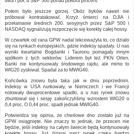
dwa i pół, a S&P 500 ponad półtora procent.
Potem było jeszcze gorzej. Obóz byków nawet nie
próbował kontratakować. Krzyż śmierci na DJIA i
przełamanie średnich 200. sesyjnych przez S&P 500 i
NASDAQ sygnalizują rozpoczęcie się korekty całej hossy.
W czwartek od rana GPW nadal lekceważyła to, co działo
się na rynkach europejskich, gdzie indeksy spadały. U nas
wyniki kwartalne Bogdanki i Tauronu pomagały innym
spółkom z tych sektorów. Liderem był też PKN Orlen.
Banki nie kontynuowały środowego rajdu, ale mimo to
WIG20 zyskiwał. Spadał za to MWIG40.
Końcówka znowu była taka jak w dniu poprzednim.
Indeksy w USA nurkowały, w Niemczech i we Francji
notowały dwuprocentowe spadki, a u nas rynek znowu
zbuntował się i sesję zakończyliśmy wzrostem WIG20 o
0,4 proc. O 0,44 proc. spadł jednak MWIG40.
Potwierdza się opinia, że chwilowe dno zostało już na
GPW osiągnięte. Nie znaczy to jednak, że przecen nie
będzie, jeśli indeksy na całym świecie będą kontynuowały
korektę hossy. Już dzisiaj nasz rynek czeka bardzo