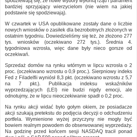
spodziewają się, że nowe wybory wyłonią rząd i parlament
bardziej sprzyjający wierzycielom (nie wiem na jakiej
podstawie się spodziewają).
W czwartek w USA opublikowane zostały dane o liczbie
nowych wniosków o zasiłek dla bezrobotnych złożonych w
ostatnim tygodniu. Dowiedzieliśmy się też, że złożono 277
tys. wniosków (oczekiwano 272 tys.). Średnia 4.
tygodniowa wzrosła, więc dane były nieco gorsze od
oczekiwań.
Sprzedaż domów na rynku wtórnym w lipcu wzrosła o 2
proc. (oczekiwano wzrostu o 0,9 proc.). Sierpniowy indeks
Fed z Filadelfii wyniósł 8,3 pkt. (oczekiwano wzrostu z 5,7
na 7 pkt.). Publikacja indeksu wskaźników
wyprzedzających (LEI) nie budzi nigdy emocji, ale
odnotujmy, że w lipcu nieoczekiwanie spadł o 0,2 proc.
Na rynku akcji widać było gołym okiem, że posiadacze
akcji szukają pretekstu do podjęcia decyzji o odchudzeniu
portfela. Wymienione wyżej przyczyny nie mogły być
bowiem realnym powodem do obserwowanej wyprzedaży.
Na godzinę przed końcem sesji NASDAQ tracił ponad