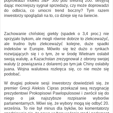
poprowadzi indeks S&P 500 pod średnią 200. sesyjną
dając mocniejszy sygnał sprzedaży, czy może doprowadzi
do odbicia, co umocni trend boczny? Tym razem
inwestorzy spoglądali na to, co dzieje się na świecie.
Zachowanie chińskiej giełdy (spadek o 3,4 proc.) nie
sprzyjało bykom, ale mogli równie dobrze to zlekceważyć,
ale trudno było zlekceważyć kolejne, duże spadki
indeksów w Europie. Mówiło się też dużo o rynkach
rozwijających się i o tym, że w środę Wietnam osłabił
swoją walutę, a Kazachstan zrezygnował z obrony swojej
waluty (z powiązania z dolarem) po tym jak Chiny osłabiły
juana. Wojna walutowa rozkręca się, co nie może się
podobać.
W drugiej połowie sesji inwestorzy dowiedzieli się, że
premier Grecji Aleksis Cipras przekazał swą rezygnację
prezydentowi Prokopisowi Pawlopulosowi i zwrócił się do
niego o jak najszybsze rozpisanie wyborów
parlamentarnych. Mówi się, że wybory mogą się odbyć 20.
września. To nie był minus dla byków, bo komentatorzy