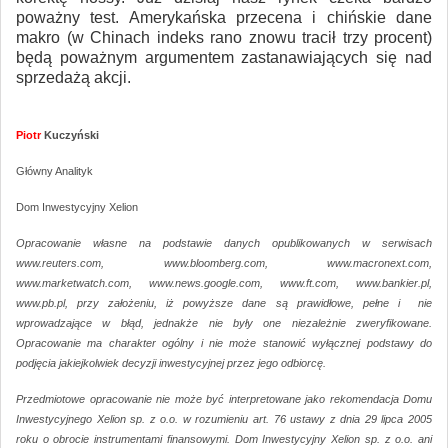
poważny test. Amerykańska przecena i chińskie dane
makro (w Chinach indeks rano znowu tracił trzy procent)
będą poważnym argumentem zastanawiających się nad
sprzedażą akcji.
Piotr
Kuczyński
Główny Analityk
Dom Inwestycyjny Xelion
Opracowanie własne na podstawie danych opublikowanych w serwisach
www.reuters.com, www.bloomberg.com, www.macronext.com,
www.marketwatch.com, www.news.google.com, www.ft.com, www.bankier.pl,
www.pb.pl, przy założeniu, iż powyższe dane są prawidłowe, pełne i nie
wprowadzające w błąd, jednakże nie były one niezależnie zweryfikowane.
Opracowanie ma charakter ogólny i nie może stanowić wyłącznej podstawy do
podjęcia jakiejkolwiek decyzji inwestycyjnej przez jego odbiorcę.
Przedmiotowe opracowanie nie może być interpretowane jako rekomendacja Domu
Inwestycyjnego Xelion sp. z o.o. w rozumieniu art. 76 ustawy z dnia 29 lipca 2005
roku o obrocie instrumentami finansowymi. Dom Inwestycyjny Xelion sp. z o.o. ani