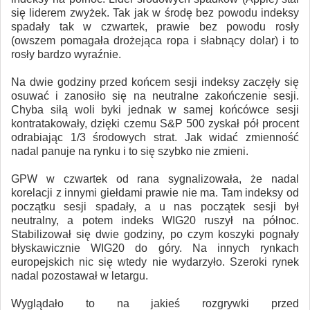
się liderem zwyżek. Tak jak w środę bez powodu indeksy
spadały tak w czwartek, prawie bez powodu rosły
(owszem pomagała drożejąca ropa i słabnący dolar) i to
rosły bardzo wyraźnie.
Na dwie godziny przed końcem sesji indeksy zaczęły się
osuwać i zanosiło się na neutralne zakończenie sesji.
Chyba siłą woli byki jednak w samej końcówce sesji
kontratakowały, dzięki czemu S&P 500 zyskał pół procent
odrabiając 1/3 środowych strat. Jak widać zmienność
nadal panuje na rynku i to się szybko nie zmieni.
GPW w czwartek od rana sygnalizowała, że nadal
korelacji z innymi giełdami prawie nie ma. Tam indeksy od
początku sesji spadały, a u nas początek sesji był
neutralny, a potem indeks WIG20 ruszył na północ.
Stabilizował się dwie godziny, po czym koszyki pognały
błyskawicznie WIG20 do góry. Na innych rynkach
europejskich nic się wtedy nie wydarzyło. Szeroki rynek
nadal pozostawał w letargu.
Wyglądało to na jakieś rozgrywki przed