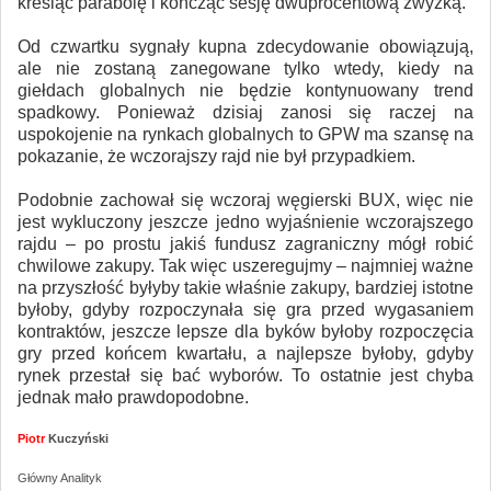
kreśląc parabolę i kończąc sesję dwuprocentową zwyżką.
Od czwartku sygnały kupna zdecydowanie obowiązują,
ale nie zostaną zanegowane tylko wtedy, kiedy na
giełdach globalnych nie będzie kontynuowany trend
spadkowy. Ponieważ dzisiaj zanosi się raczej na
uspokojenie na rynkach globalnych to GPW ma szansę na
pokazanie, że wczorajszy rajd nie był przypadkiem.
Podobnie zachował się wczoraj węgierski BUX, więc nie
jest wykluczony jeszcze jedno wyjaśnienie wczorajszego
rajdu – po prostu jakiś fundusz zagraniczny mógł robić
chwilowe zakupy. Tak więc uszeregujmy – najmniej ważne
na przyszłość byłyby takie właśnie zakupy, bardziej istotne
byłoby, gdyby rozpoczynała się gra przed wygasaniem
kontraktów, jeszcze lepsze dla byków byłoby rozpoczęcia
gry przed końcem kwartału, a najlepsze byłoby, gdyby
rynek przestał się bać wyborów. To ostatnie jest chyba
jednak mało prawdopodobne.
Piotr
Kuczyński
Główny Analityk