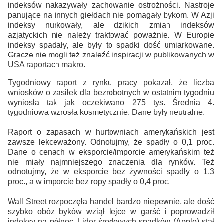
indeksów nakazywały zachowanie ostrożności. Nastroje
panujące na innych giełdach nie pomagały bykom. W Azji
indeksy nurkowały, ale dzikich zmian indeksów
azjatyckich nie należy traktować poważnie. W Europie
indeksy spadały, ale były to spadki dość umiarkowane.
Gracze nie mogli też znaleźć inspiracji w publikowanych w
USA raportach makro.
Tygodniowy raport z rynku pracy pokazał, że liczba
wniosków o zasiłek dla bezrobotnych w ostatnim tygodniu
wyniosła tak jak oczekiwano 275 tys. Średnia 4.
tygodniowa wzrosła kosmetycznie. Dane były neutralne.
Raport o zapasach w hurtowniach amerykańskich jest
zawsze lekceważony. Odnotujmy, że spadły o 0,1 proc.
Dane o cenach w eksporcie/imporcie amerykańskim też
nie miały najmniejszego znaczenia dla rynków. Też
odnotujmy, że w eksporcie bez żywności spadły o 1,3
proc., a w imporcie bez ropy spadły o 0,4 proc.
Wall Street rozpoczęła handel bardzo niepewnie, ale dość
szybko obóz byków wziął lejce w garść i poprowadził
indeksy na północ. Lider środowych spadków (Apple) stał