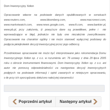
Dom Inwestycyjny Xelion
Opracowanie własne na podstawie danych opublikowanych w serwisach
www.reuters.com, www.bloomberg.com, www.macronext.com,
www.marketwatch.com, www.news.google.com, www.ft.com, www.bankier.pl,
www.pb.pl, przy założeniu, iż powyższe dane są prawidłowe, pełne i nie
wprowadzające w błąd, jednakże nie były one niezależnie zweryfikowane.
Opracowanie ma charakter ogólny i nie może stanowić wyłącznej podstawy do
podjęcia jakiejkolwiek decyzji inwestycyjnej przez jego odbiorcę.
Przedmiotowe opracowanie nie może być interpretowane jako rekomendacja Domu
Inwestycyjnego Xelion sp. z o.o. w rozumieniu art. 76 ustawy z dnia 29 lipca 2005
roku o obrocie instrumentami finansowymi. Dom Inwestycyjny Xelion sp. z o.o. ani
autor nie ponoszą odpowiedzialności za następstwa decyzji inwestycyjnych
podjętych na podstawie informacji i opinii zawartych w niniejszym opracowaniu,
o ile przy ich sporządzaniu dołożono należytej staranności
Poprzedni artykuł
Następny artykuł