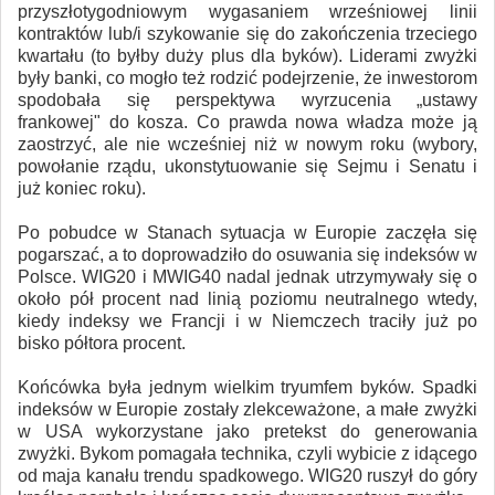
przyszłotygodniowym wygasaniem wrześniowej linii
kontraktów lub/i szykowanie się do zakończenia trzeciego
kwartału (to byłby duży plus dla byków). Liderami zwyżki
były banki, co mogło też rodzić podejrzenie, że inwestorom
spodobała się perspektywa wyrzucenia „ustawy
frankowej" do kosza. Co prawda nowa władza może ją
zaostrzyć, ale nie wcześniej niż w nowym roku (wybory,
powołanie rządu, ukonstytuowanie się Sejmu i Senatu i
już koniec roku).
Po pobudce w Stanach sytuacja w Europie zaczęła się
pogarszać, a to doprowadziło do osuwania się indeksów w
Polsce. WIG20 i MWIG40 nadal jednak utrzymywały się o
około pół procent nad linią poziomu neutralnego wtedy,
kiedy indeksy we Francji i w Niemczech traciły już po
bisko półtora procent.
Końcówka była jednym wielkim tryumfem byków. Spadki
indeksów w Europie zostały zlekceważone, a małe zwyżki
w USA wykorzystane jako pretekst do generowania
zwyżki. Bykom pomagała technika, czyli wybicie z idącego
od maja kanału trendu spadkowego. WIG20 ruszył do góry