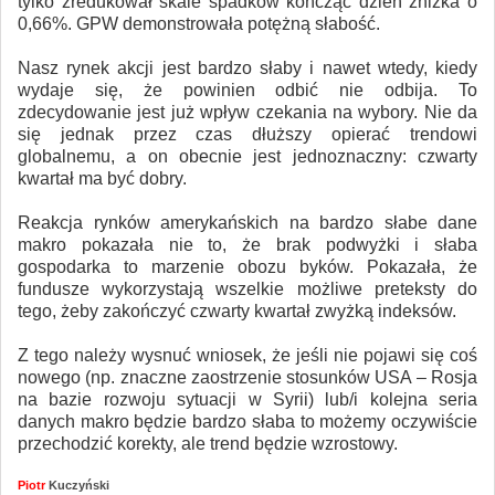
tylko zredukował skale spadków kończąc dzień zniżka o
0,66%. GPW demonstrowała potężną słabość.
Nasz rynek akcji jest bardzo słaby i nawet wtedy, kiedy
wydaje się, że powinien odbić nie odbija. To
zdecydowanie jest już wpływ czekania na wybory. Nie da
się jednak przez czas dłuższy opierać trendowi
globalnemu, a on obecnie jest jednoznaczny: czwarty
kwartał ma być dobry.
Reakcja rynków amerykańskich na bardzo słabe dane
makro pokazała nie to, że brak podwyżki i słaba
gospodarka to marzenie obozu byków. Pokazała, że
fundusze wykorzystają wszelkie możliwe preteksty do
tego, żeby zakończyć czwarty kwartał zwyżką indeksów.
Z tego należy wysnuć wniosek, że jeśli nie pojawi się coś
nowego (np. znaczne zaostrzenie stosunków USA – Rosja
na bazie rozwoju sytuacji w Syrii) lub/i kolejna seria
danych makro będzie bardzo słaba to możemy oczywiście
przechodzić korekty, ale trend będzie wzrostowy.
Piotr
Kuczyński