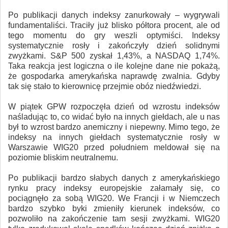
Po publikacji danych indeksy zanurkowały – wygrywali
fundamentaliści. Traciły już blisko półtora procent, ale od
tego momentu do gry weszli optymiści. Indeksy
systematycznie rosły i zakończyły dzień solidnymi
zwyżkami. S&P 500 zyskał 1,43%, a NASDAQ 1,74%.
Taka reakcja jest logiczna o ile kolejne dane nie pokażą,
że gospodarka amerykańska naprawdę zwalnia. Gdyby
tak się stało to kierownicę przejmie obóz niedźwiedzi.
W piątek GPW rozpoczęła dzień od wzrostu indeksów
naśladując to, co widać było na innych giełdach, ale u nas
był to wzrost bardzo anemiczny i niepewny. Mimo tego, że
indeksy na innych giełdach systematycznie rosły w
Warszawie WIG20 przed południem meldował się na
poziomie bliskim neutralnemu.
Po publikacji bardzo słabych danych z amerykańskiego
rynku pracy indeksy europejskie załamały się, co
pociągnęło za sobą WIG20. We Francji i w Niemczech
bardzo szybko byki zmieniły kierunek indeksów, co
pozwoliło na zakończenie tam sesji zwyżkami. WIG20