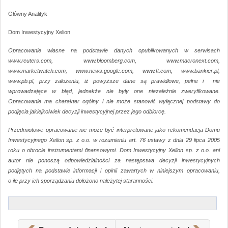
Główny Analityk
Dom Inwestycyjny Xelion
Opracowanie własne na podstawie danych opublikowanych w serwisach
www.reuters.com, www.bloomberg.com, www.macronext.com,
www.marketwatch.com, www.news.google.com, www.ft.com, www.bankier.pl,
www.pb.pl, przy założeniu, iż powyższe dane są prawidłowe, pełne i nie
wprowadzające w błąd, jednakże nie były one niezależnie zweryfikowane.
Opracowanie ma charakter ogólny i nie może stanowić wyłącznej podstawy do
podjęcia jakiejkolwiek decyzji inwestycyjnej przez jego odbiorcę.
Przedmiotowe opracowanie nie może być interpretowane jako rekomendacja Domu
Inwestycyjnego Xelion sp. z o.o. w rozumieniu art. 76 ustawy z dnia 29 lipca 2005
roku o obrocie instrumentami finansowymi. Dom Inwestycyjny Xelion sp. z o.o. ani
autor nie ponoszą odpowiedzialności za następstwa decyzji inwestycyjnych
podjętych na podstawie informacji i opinii zawartych w niniejszym opracowaniu,
o ile przy ich sporządzaniu dołożono należytej staranności.