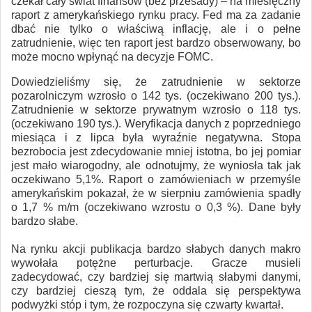
czekał cały świat finansów (bez przesady) – na miesięczny
raport z amerykańskiego rynku pracy. Fed ma za zadanie
dbać nie tylko o właściwą inflację, ale i o pełne
zatrudnienie, więc ten raport jest bardzo obserwowany, bo
może mocno wpłynąć na decyzje FOMC.
Dowiedzieliśmy się, że zatrudnienie w sektorze
pozarolniczym wzrosło o 142 tys. (oczekiwano 200 tys.).
Zatrudnienie w sektorze prywatnym wzrosło o 118 tys.
(oczekiwano 190 tys.). Weryfikacja danych z poprzedniego
miesiąca i z lipca była wyraźnie negatywna. Stopa
bezrobocia jest zdecydowanie mniej istotna, bo jej pomiar
jest mało wiarogodny, ale odnotujmy, że wyniosła tak jak
oczekiwano 5,1%. Raport o zamówieniach w przemyśle
amerykańskim pokazał, że w sierpniu zamówienia spadły
o 1,7 % m/m (oczekiwano wzrostu o 0,3 %). Dane były
bardzo słabe.
Na rynku akcji publikacja bardzo słabych danych makro
wywołała potężne perturbacje. Gracze musieli
zadecydować, czy bardziej się martwią słabymi danymi,
czy bardziej cieszą tym, że oddala się perspektywa
podwyżki stóp i tym, że rozpoczyna się czwarty kwartał.