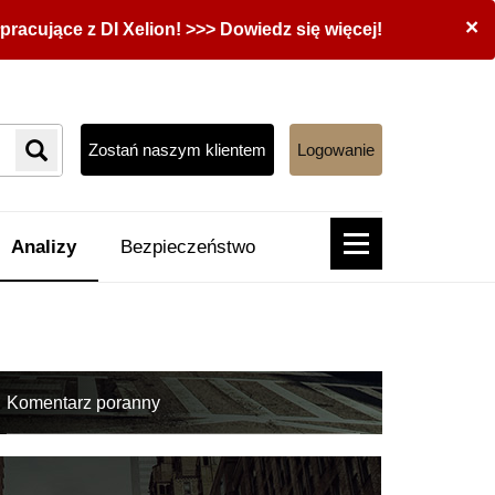
×
acujące z DI Xelion! >>> Dowiedz się więcej!
Zostań naszym klientem
Logowanie
Analizy
Bezpieczeństwo
Komentarz poranny