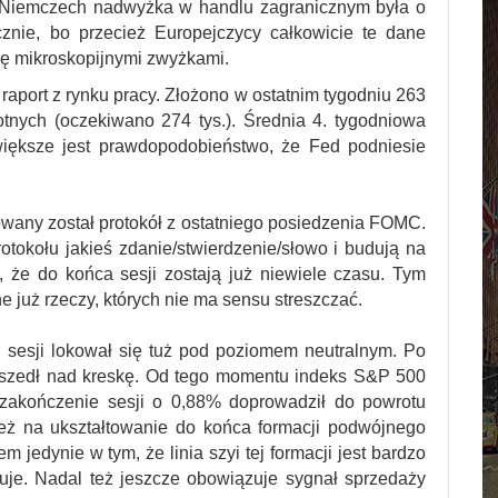
w Niemczech nadwyżka w handlu zagranicznym była o
znie, bo przecież Europejczycy całkowicie te dane
ię mikroskopijnymi zwyżkami.
aport z rynku pracy. Złożono w ostatnim tygodniu 263
tnych (oczekiwano 274 tys.). Średnia 4. tygodniowa
 większe jest prawdopodobieństwo, że Fed podniesie
wany został protokół z ostatniego posiedzenia FOMC.
otokołu jakieś zdanie/stwierdzenie/słowo i budują na
e, że do końca sesji zostają już niewiele czasu. Tym
 już rzeczy, których nie ma sensu streszczać.
 sesji lokował się tuż pod poziomem neutralnym. Po
yszedł nad kreskę. Od tego momentu indeks S&P 500
 zakończenie sesji o 0,88% doprowadził do powrotu
też na ukształtowanie do końca formacji podwójnego
m jedynie w tym, że linia szyi tej formacji jest bardzo
guje. Nadal też jeszcze obowiązuje sygnał sprzedaży