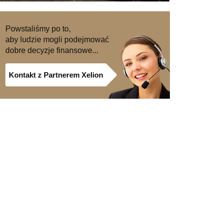
Powstaliśmy po to,
aby ludzie mogli podejmować
dobre decyzje finansowe...
Kontakt z Partnerem Xelion