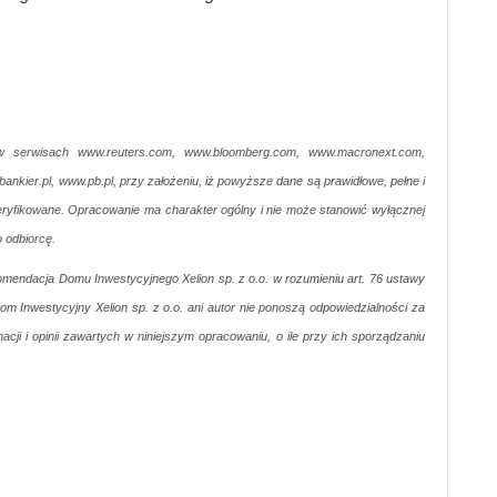
 serwisach www.reuters.com, www.bloomberg.com, www.macronext.com,
ier.pl, www.pb.pl, przy założeniu, iż powyższe dane są prawidłowe, pełne i
eryfikowane. Opracowanie ma charakter ogólny i nie może stanowić wyłącznej
o odbiorcę.
mendacja Domu Inwestycyjnego Xelion sp. z o.o. w rozumieniu art. 76 ustawy
om Inwestycyjny Xelion sp. z o.o. ani autor nie ponoszą odpowiedzialności za
cji i opinii zawartych w niniejszym opracowaniu, o ile przy ich sporządzaniu