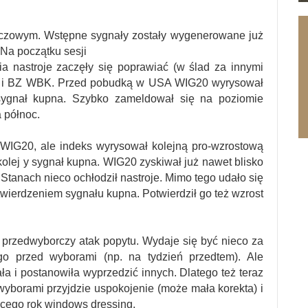
uczowym. Wstępne sygnały zostały wygenerowane już
 Na początku sesji
ia nastroje zaczęły się poprawiać (w ślad za innymi
 BP i BZ WBK. Przed pobudką w USA WIG20 wyrysował
sygnał kupna. Szybko zameldował się na poziomie
a północ.
WIG20, ale indeks wyrysował kolejną pro-wzrostową
c kolej y sygnał kupna. WIG20 zyskiwał już nawet blisko
 Stanach nieco ochłodził nastroje. Mimo tego udało się
ierdzeniem sygnału kupna. Potwierdził go też wzrost
przedwyborczy atak popytu. Wydaje się być nieco za
o przed wyborami (np. na tydzień przedtem). Ale
a i postanowiła wyprzedzić innych. Dlatego też teraz
yborami przyjdzie uspokojenie (może mała korekta) i
cego rok windows dressing.