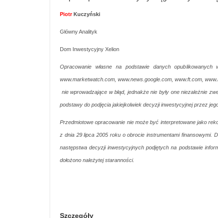
Piotr
Kuczyński
Główny Analityk
Dom Inwestycyjny Xelion
Opracowanie własne na podstawie danych opublikowanych w
www.marketwatch.com, www.news.google.com, www.ft.com, www.bank
nie wprowadzające w błąd, jednakże nie były one niezależnie zw
podstawy do podjęcia jakiejkolwiek decyzji inwestycyjnej przez jeg
Przedmiotowe opracowanie nie może być interpretowane jako reko
z dnia 29 lipca 2005 roku o obrocie instrumentami finansowymi. D
następstwa decyzji inwestycyjnych podjętych na podstawie informa
dołożono należytej staranności.
Szczegóły