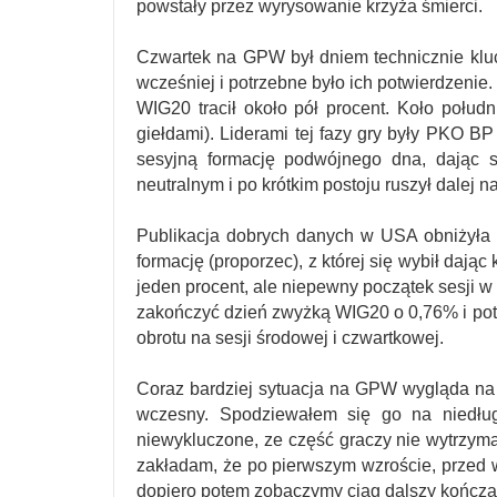
powstały przez wyrysowanie krzyża śmierci.
Czwartek na GPW był dniem technicznie kl
wcześniej i potrzebne było ich potwierdzenie.
WIG20 tracił około pół procent. Koło połudn
giełdami). Liderami tej fazy gry były PKO
sesyjną formację podwójnego dna, dając 
neutralnym i po krótkim postoju ruszył dalej n
Publikacja dobrych danych w USA obniżyła 
formację (proporzec), z której się wybił dają
jeden procent, ale niepewny początek sesji w
zakończyć dzień zwyżką WIG20 o 0,76% i potw
obrotu na sesji środowej i czwartkowej.
Coraz bardziej sytuacja na GPW wygląda na 
wczesny. Spodziewałem się go na niedług
niewykluczone, ze część graczy nie wytrzymał
zakładam, że po pierwszym wzroście, przed w
dopiero potem zobaczymy ciąg dalszy kończą