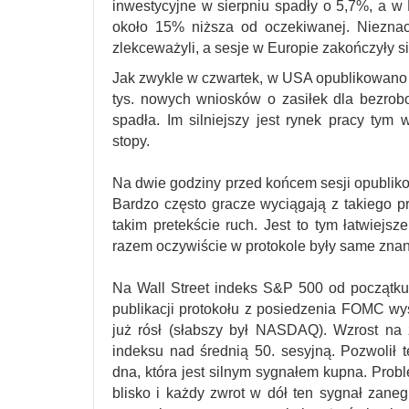
inwestycyjne w sierpniu spadły o 5,7%, a 
około 15% niższa od oczekiwanej. Nieznac
zlekceważyli, a sesje w Europie zakończyły s
Jak zwykle w czwartek, w USA opublikowano r
tys. nowych wniosków o zasiłek dla bezrobo
spadła. Im silniejszy jest rynek pracy tym
stopy.
Na dwie godziny przed końcem sesji opubliko
Bardzo często gracze wyciągają z takiego pr
takim pretekście ruch. Jest to tym łatwiejsz
razem oczywiście w protokole były same znane
Na Wall Street indeks S&P 500 od początku
publikacji protokołu z posiedzenia FOMC w
już rósł (słabszy był NASDAQ). Wzrost na
indeksu nad średnią 50. sesyjną. Pozwolił 
dna, która jest silnym sygnałem kupna. Proble
blisko i każdy zwrot w dół ten sygnał zane