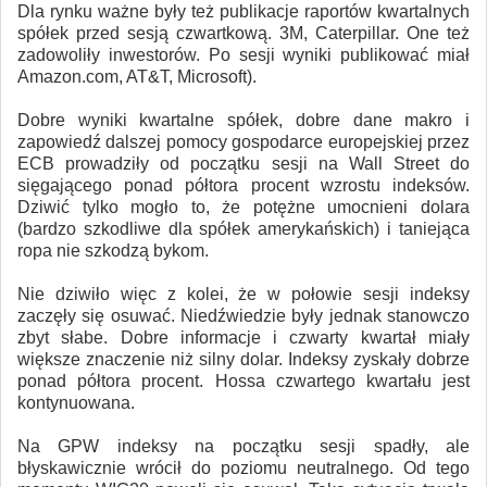
Dla rynku ważne były też publikacje raportów kwartalnych
spółek przed sesją czwartkową. 3M, Caterpillar. One też
zadowoliły inwestorów. Po sesji wyniki publikować miał
Amazon.com, AT&T, Microsoft).
Dobre wyniki kwartalne spółek, dobre dane makro i
zapowiedź dalszej pomocy gospodarce europejskiej przez
ECB prowadziły od początku sesji na Wall Street do
sięgającego ponad półtora procent wzrostu indeksów.
Dziwić tylko mogło to, że potężne umocnieni dolara
(bardzo szkodliwe dla spółek amerykańskich) i taniejąca
ropa nie szkodzą bykom.
Nie dziwiło więc z kolei, że w połowie sesji indeksy
zaczęły się osuwać. Niedźwiedzie były jednak stanowczo
zbyt słabe. Dobre informacje i czwarty kwartał miały
większe znaczenie niż silny dolar. Indeksy zyskały dobrze
ponad półtora procent. Hossa czwartego kwartału jest
kontynuowana.
Na GPW indeksy na początku sesji spadły, ale
błyskawicznie wrócił do poziomu neutralnego. Od tego