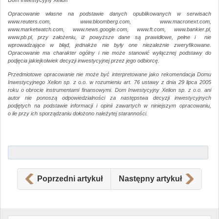
Opracowanie własne na podstawie danych opublikowanych w serwisach
www.reuters.com, www.bloomberg.com, www.macronext.com,
www.marketwatch.com, www.news.google.com, www.ft.com, www.bankier.pl,
www.pb.pl, przy założeniu, iż powyższe dane są prawidłowe, pełne i nie
wprowadzające w błąd, jednakże nie były one niezależnie zweryfikowane.
Opracowanie ma charakter ogólny i nie może stanowić wyłącznej podstawy do
podjęcia jakiejkolwiek decyzji inwestycyjnej przez jego odbiorcę.
Przedmiotowe opracowanie nie może być interpretowane jako rekomendacja Domu
Inwestycyjnego Xelion sp. z o.o. w rozumieniu art. 76 ustawy z dnia 29 lipca 2005
roku o obrocie instrumentami finansowymi. Dom Inwestycyjny Xelion sp. z o.o. ani
autor nie ponoszą odpowiedzialności za następstwa decyzji inwestycyjnych
podjętych na podstawie informacji i opinii zawartych w niniejszym opracowaniu,
o ile przy ich sporządzaniu dołożono należytej staranności.
Poprzedni artykuł
Następny artykuł