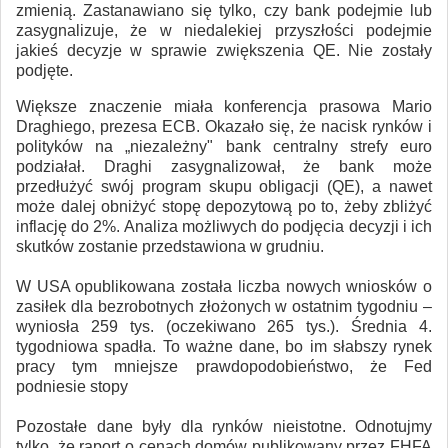
zmienią. Zastanawiano się tylko, czy bank podejmie lub
zasygnalizuje, że w niedalekiej przyszłości podejmie
jakieś decyzje w sprawie zwiększenia QE. Nie zostały
podjęte.
Większe znaczenie miała konferencja prasowa Mario
Draghiego, prezesa ECB. Okazało się, że nacisk rynków i
polityków na „niezależny" bank centralny strefy euro
podziałał. Draghi zasygnalizował, że bank może
przedłużyć swój program skupu obligacji (QE), a nawet
może dalej obniżyć stopę depozytową po to, żeby zbliżyć
inflację do 2%. Analiza możliwych do podjęcia decyzji i ich
skutków zostanie przedstawiona w grudniu.
W USA opublikowana została liczba nowych wniosków o
zasiłek dla bezrobotnych złożonych w ostatnim tygodniu –
wyniosła 259 tys. (oczekiwano 265 tys.). Średnia 4.
tygodniowa spadła. To ważne dane, bo im słabszy rynek
pracy tym mniejsze prawdopodobieństwo, że Fed
podniesie stopy
Pozostałe dane były dla rynków nieistotne. Odnotujmy
tylko, że raport o cenach domów publikowany przez FHFA