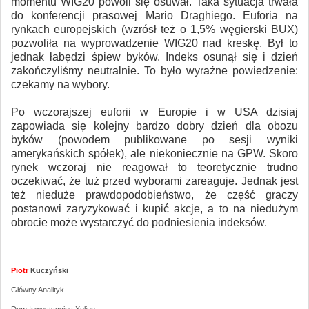
momentu WIG20 powoli się osuwał. Taka sytuacja trwała
do konferencji prasowej Mario Draghiego. Euforia na
rynkach europejskich (wzrósł też o 1,5% węgierski BUX)
pozwoliła na wyprowadzenie WIG20 nad kreskę. Był to
jednak łabędzi śpiew byków. Indeks osunął się i dzień
zakończyliśmy neutralnie. To było wyraźne powiedzenie:
czekamy na wybory.
Po wczorajszej euforii w Europie i w USA dzisiaj
zapowiada się kolejny bardzo dobry dzień dla obozu
byków (powodem publikowane po sesji wyniki
amerykańskich spółek), ale niekoniecznie na GPW. Skoro
rynek wczoraj nie reagował to teoretycznie trudno
oczekiwać, że tuż przed wyborami zareaguje. Jednak jest
też nieduże prawdopodobieństwo, że część graczy
postanowi zaryzykować i kupić akcje, a to na niedużym
obrocie może wystarczyć do podniesienia indeksów.
Piotr
Kuczyński
Główny Analityk
Dom Inwestycyjny Xelion