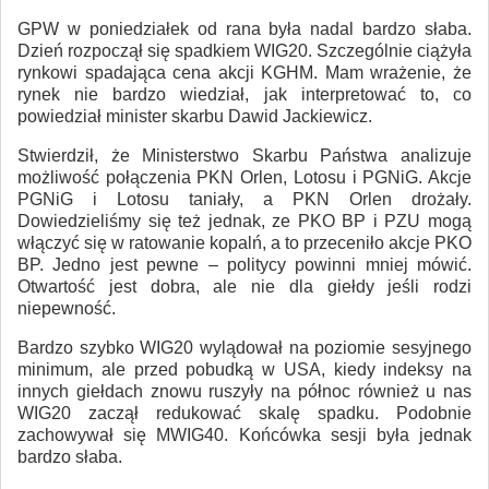
GPW w poniedziałek od rana była nadal bardzo słaba.
Dzień rozpoczął się spadkiem WIG20. Szczególnie ciążyła
rynkowi spadająca cena akcji KGHM. Mam wrażenie, że
rynek nie bardzo wiedział, jak interpretować to, co
powiedział minister skarbu Dawid Jackiewicz.
Stwierdził, że Ministerstwo Skarbu Państwa analizuje
możliwość połączenia PKN Orlen, Lotosu i PGNiG. Akcje
PGNiG i Lotosu taniały, a PKN Orlen drożały.
Dowiedzieliśmy się też jednak, ze PKO BP i PZU mogą
włączyć się w ratowanie kopalń, a to przeceniło akcje PKO
BP. Jedno jest pewne – politycy powinni mniej mówić.
Otwartość jest dobra, ale nie dla giełdy jeśli rodzi
niepewność.
Bardzo szybko WIG20 wylądował na poziomie sesyjnego
minimum, ale przed pobudką w USA, kiedy indeksy na
innych giełdach znowu ruszyły na północ również u nas
WIG20 zaczął redukować skalę spadku. Podobnie
zachowywał się MWIG40. Końcówka sesji była jednak
bardzo słaba.