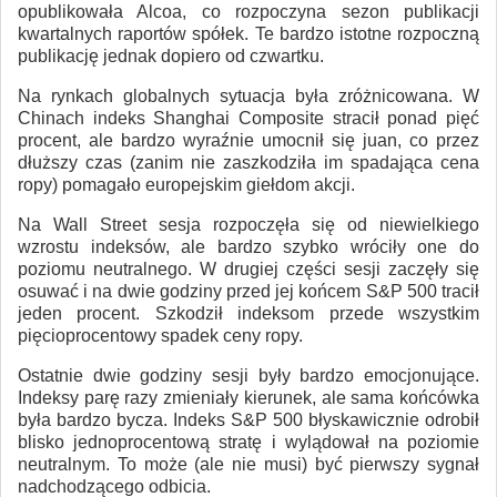
opublikowała Alcoa, co rozpoczyna sezon publikacji
kwartalnych raportów spółek. Te bardzo istotne rozpoczną
publikację jednak dopiero od czwartku.
Na rynkach globalnych sytuacja była zróżnicowana. W
Chinach indeks Shanghai Composite stracił ponad pięć
procent, ale bardzo wyraźnie umocnił się juan, co przez
dłuższy czas (zanim nie zaszkodziła im spadająca cena
ropy) pomagało europejskim giełdom akcji.
Na Wall Street sesja rozpoczęła się od niewielkiego
wzrostu indeksów, ale bardzo szybko wróciły one do
poziomu neutralnego. W drugiej części sesji zaczęły się
osuwać i na dwie godziny przed jej końcem S&P 500 tracił
jeden procent. Szkodził indeksom przede wszystkim
pięcioprocentowy spadek ceny ropy.
Ostatnie dwie godziny sesji były bardzo emocjonujące.
Indeksy parę razy zmieniały kierunek, ale sama końcówka
była bardzo bycza. Indeks S&P 500 błyskawicznie odrobił
blisko jednoprocentową stratę i wylądował na poziomie
neutralnym. To może (ale nie musi) być pierwszy sygnał
nadchodzącego odbicia.