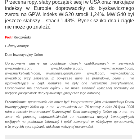
Przecena ropy, słaby początek sesji w USA oraz nurkujące
indeksy w Europie doprowadziły do błyskawicznego
zwrotu na GPW. Indeks WIG20 stracił 1,24%. MWIG40 był
jeszcze słabszy – stracił 1,48%. Rynek szuka dna i ciągle
nie może go znaleźć.
Piotr
Kuczyński
Główny Analityk
Dom Inwestycyjny Xelion
Opracowanie własne na podstawie danych opublikowanych w serwisach
www.reuters.com, www.bloomberg.com, www.macronext.com,
www.marketwatch.com, www.news.google.com, www.ft.com, www.bankier.pl,
www.pb.pl, przy założeniu, iż powyższe dane są prawidłowe, pełne i nie
wprowadzające w błąd, jednakże nie były one niezależnie zweryfikowane.
Opracowanie ma charakter ogólny i nie może stanowić wyłącznej podstawy do
podjęcia jakiejkolwiek decyzji inwestycyjnej przez jego odbiorcę.
Przedmiotowe opracowanie nie może być interpretowane jako rekomendacja Domu
Inwestycyjnego Xelion sp. z o.o. w rozumieniu art. 76 ustawy z dnia 29 lipca 2005
roku o obrocie instrumentami finansowymi. Dom Inwestycyjny Xelion sp. z o.o. ani
autor nie ponoszą odpowiedzialności za następstwa decyzji inwestycyjnych
podjętych na podstawie informacji i opinii zawartych w niniejszym opracowaniu,
o ile przy ich sporządzaniu dołożono należytej staranności.