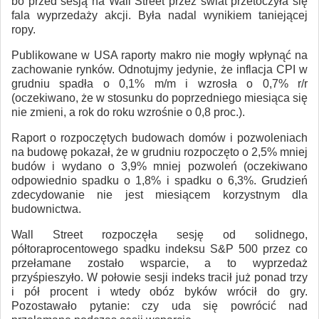
bo przed sesją na Wall Street przez świat przetoczyła się
fala wyprzedaży akcji. Była nadal wynikiem taniejącej
ropy.
Publikowane w USA raporty makro nie mogły wpłynąć na
zachowanie rynków. Odnotujmy jedynie, że inflacja CPI w
grudniu spadła o 0,1% m/m i wzrosła o 0,7% r/r
(oczekiwano, że w stosunku do poprzedniego miesiąca się
nie zmieni, a rok do roku wzrośnie o 0,8 proc.).
Raport o rozpoczętych budowach domów i pozwoleniach
na budowę pokazał, że w grudniu rozpoczęto o 2,5% mniej
budów i wydano o 3,9% mniej pozwoleń (oczekiwano
odpowiednio spadku o 1,8% i spadku o 6,3%. Grudzień
zdecydowanie nie jest miesiącem korzystnym dla
budownictwa.
Wall Street rozpoczęła sesję od solidnego,
półtoraprocentowego spadku indeksu S&P 500 przez co
przełamane zostało wsparcie, a to wyprzedaż
przyśpieszyło. W połowie sesji indeks tracił już ponad trzy
i pół procent i wtedy obóz byków wrócił do gry.
Pozostawało pytanie: czy uda się powrócić nad