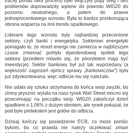
traciły ponad dwa procent) byki włączyły piąty bieg i bez
problemów doprowadziły wpierw do powrotu WIG20 do
poziomu neutralnego, a potem do prawie
jednoprocentowego wzrostu. Była to bardzo przekonująca
obrona wsparcia na linii trendu spadkowego.
Liderami tego wzrostu były najbardziej przecenione
sektory, czyli banki i energetyka. Sektorowi energetyki
pomagało to, że resort energii nie zamierza w najbliższym
czasie zmieniać polityki dywidendowej spółek tego
sektora (przedtem mówiło się, że priorytetem maja być
inwestycje). Sektor bankowy był już tak wyprzedany (a
większość zagrożeń oprócz sprawy „frankowiczów”) była
już zdyskontowana, więc odbicie mu się należało.
Nie udała się sztuka utrzymania do końca sesji zwyżki, bo
zimny prysznic wylała na nasz rynek Wall Street mocno się
przeceniając na początku sesji. WIG20 zakończył dzień
spadkiem o 1,06% z dużym obrotem, ale rynek pokazał, że
pod byle pretekstem jest gotów do odbicia.
Dzisiaj kończy się posiedzenie ECB, co może pomóc
bykom, bo co prawda nie należy oczekiwać zmian