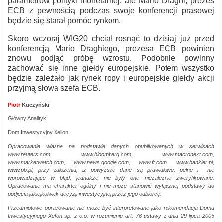
parametrów polityki monetarnej, ale Mario Draghi, prezes
ECB z pewnością podczas swoje konferencji prasowej
będzie się starał pomóc rynkom.
Skoro wczoraj WIG20 chciał rosnąć to dzisiaj już przed
konferencją Mario Draghiego, prezesa ECB powinien
znowu podjąć próbę wzrostu. Podobnie powinny
zachować się inne giełdy europejskie. Potem wszystko
będzie zależało jak rynek ropy i europejskie giełdy akcji
przyjmą słowa szefa ECB.
Piotr
Kuczyński
Główny Analityk
Dom Inwestycyjny Xelion
Opracowanie własne na podstawie danych opublikowanych w serwisach
www.reuters.com, www.bloomberg.com, www.macronext.com,
www.marketwatch.com, www.news.google.com, www.ft.com, www.bankier.pl,
www.pb.pl, przy założeniu, iż powyższe dane są prawidłowe, pełne i nie
wprowadzające w błąd, jednakże nie były one niezależnie zweryfikowane.
Opracowanie ma charakter ogólny i nie może stanowić wyłącznej podstawy do
podjęcia jakiejkolwiek decyzji inwestycyjnej przez jego odbiorcę.
Przedmiotowe opracowanie nie może być interpretowane jako rekomendacja Domu
Inwestycyjnego Xelion sp. z o.o. w rozumieniu art. 76 ustawy z dnia 29 lipca 2005