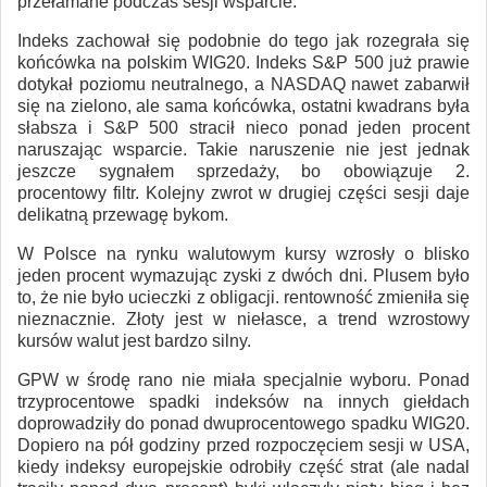
przełamane podczas sesji wsparcie.
Indeks zachował się podobnie do tego jak rozegrała się
końcówka na polskim WIG20. Indeks S&P 500 już prawie
dotykał poziomu neutralnego, a NASDAQ nawet zabarwił
się na zielono, ale sama końcówka, ostatni kwadrans była
słabsza i S&P 500 stracił nieco ponad jeden procent
naruszając wsparcie. Takie naruszenie nie jest jednak
jeszcze sygnałem sprzedaży, bo obowiązuje 2.
procentowy filtr. Kolejny zwrot w drugiej części sesji daje
delikatną przewagę bykom.
W Polsce na rynku walutowym kursy wzrosły o blisko
jeden procent wymazując zyski z dwóch dni. Plusem było
to, że nie było ucieczki z obligacji. rentowność zmieniła się
nieznacznie. Złoty jest w niełasce, a trend wzrostowy
kursów walut jest bardzo silny.
GPW w środę rano nie miała specjalnie wyboru. Ponad
trzyprocentowe spadki indeksów na innych giełdach
doprowadziły do ponad dwuprocentowego spadku WIG20.
Dopiero na pół godziny przed rozpoczęciem sesji w USA,
kiedy indeksy europejskie odrobiły część strat (ale nadal