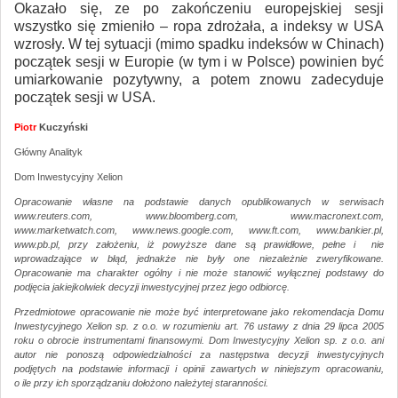
Okazało się, ze po zakończeniu europejskiej sesji
wszystko się zmieniło – ropa zdrożała, a indeksy w USA
wzrosły. W tej sytuacji (mimo spadku indeksów w Chinach)
początek sesji w Europie (w tym i w Polsce) powinien być
umiarkowanie pozytywny, a potem znowu zadecyduje
początek sesji w USA.
Piotr
Kuczyński
Główny Analityk
Dom Inwestycyjny Xelion
Opracowanie własne na podstawie danych opublikowanych w serwisach
www.reuters.com, www.bloomberg.com, www.macronext.com,
www.marketwatch.com, www.news.google.com, www.ft.com, www.bankier.pl,
www.pb.pl, przy założeniu, iż powyższe dane są prawidłowe, pełne i nie
wprowadzające w błąd, jednakże nie były one niezależnie zweryfikowane.
Opracowanie ma charakter ogólny i nie może stanowić wyłącznej podstawy do
podjęcia jakiejkolwiek decyzji inwestycyjnej przez jego odbiorcę.
Przedmiotowe opracowanie nie może być interpretowane jako rekomendacja Domu
Inwestycyjnego Xelion sp. z o.o. w rozumieniu art. 76 ustawy z dnia 29 lipca 2005
roku o obrocie instrumentami finansowymi. Dom Inwestycyjny Xelion sp. z o.o. ani
autor nie ponoszą odpowiedzialności za następstwa decyzji inwestycyjnych
podjętych na podstawie informacji i opinii zawartych w niniejszym opracowaniu,
o ile przy ich sporządzaniu dołożono należytej staranności.