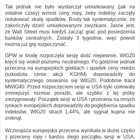
Tak jednak nie było wystarczył umiarkowany (jak na
ostatnie czasy) wzrost ceny ropy, żeby indeksy zaczęły
redukować skalę spadków. Rosły tak systematycznie, że
zakończyły dzień umiarkowanymi zwyżkami. Jasne jest,
że Wall Street musi kiedyś zacząć grać pod posiedzenia
banków centralnych. Zostały 3 tygodnie, więc powoli
można już grę rozpoczynać.
GPW w środę rozpoczęła sesję dość niepewnie. WIG20
kręcił się wokół poziomu neutralnego. Po godzinie jednak
przecena na europejskich giełdach i spadek ceny miedzi
(szkodziła cenie akcji KGHM) doprowadziły do
systematycznego osuwania się WIG20. Podobnie tracił
MWIG40. Przed rozpoczęciem sesji w USA byki usiłowały
zmniejszyć rozmiar porażki, ale szybko z tej próby
zrezygnowały. Początek sesji w USA i przecena na innych
rynkach europejskich doprowadziły do pogłębienia spadku
indeksów. WIG20 stracił 1,44%, ale sygnał kupna nie
zniknął.
Wczorajsza europejska przecena wynikała w dużej części
z przeceny ropy i bardzo złego początku sesji w USA.