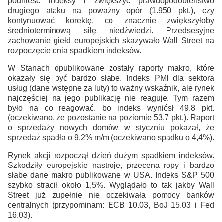
podnieść indeksy i zwiększyć prawdopodobieństwo
drugiego ataku na poważny opór (1.950 pkt.), czy
kontynuować korektę, co znacznie zwiększyłoby
średnioterminową siłę niedźwiedzi. Przedsesyjne
zachowanie giełd europejskich skazywało Wall Street na
rozpoczęcie dnia spadkiem indeksów.
W Stanach opublikowane zostały raporty makro, które
okazały się być bardzo słabe. Indeks PMI dla sektora
usług (dane wstępne za luty) to ważny wskaźnik, ale rynek
najczęściej na jego publikację nie reaguje. Tym razem
było na co reagować, bo indeks wyniósł 49,8 pkt.
(oczekiwano, że pozostanie na poziomie 53,7 pkt.). Raport
o sprzedaży nowych domów w styczniu pokazał, że
sprzedaż spadła o 9,2% m/m (oczekiwano spadku o 4,4%).
Rynek akcji rozpoczął dzień dużym spadkiem indeksów.
Szkodziły europejskie nastroje, przecena ropy i bardzo
słabe dane makro publikowane w USA. Indeks S&P 500
szybko stracił około 1,5%. Wyglądało to tak jakby Wall
Street już zupełnie nie oczekiwała pomocy banków
centralnych (przypominam: ECB 10.03, BoJ 15.03 i Fed
16.03).