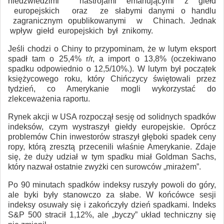
niedźwiedzimi nastrojami emanującymi z giełd
europejskich oraz ze słabymi danymi o handlu
zagranicznym opublikowanymi w Chinach. Jednak
wpływ giełd europejskich był znikomy.
Jeśli chodzi o Chiny to przypominam, że w lutym eksport
spadł tam o 25,4% r/r, a import o 13,8% (oczekiwano
spadku odpowiednio o 12,5/10%.). W lutym był początek
księżycowego roku, który Chińczycy świętowali przez
tydzień, co Amerykanie mogli wykorzystać do
zlekceważenia raportu.
Rynek akcji w USA rozpoczął sesję od solidnych spadków
indeksów, czym wystraszył giełdy europejskie. Oprócz
problemów Chin inwestorów straszył głęboki spadek ceny
ropy, którą zresztą przecenili właśnie Amerykanie. Zdaje
się, że duży udział w tym spadku miał Goldman Sachs,
który nazwał ostatnie zwyżki cen surowców „mirażem”.
Po 90 minutach spadków indeksy ruszyły powoli do góry,
ale byki były stanowczo za słabe. W końcówce sesji
indeksy osuwały się i zakończyły dzień spadkami. Indeks
S&P 500 stracił 1,12%, ale „byczy” układ techniczny się