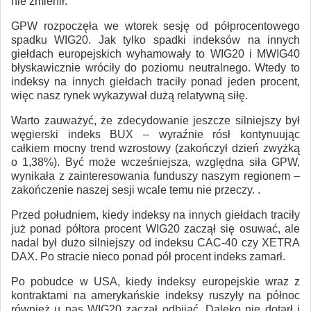
nie zmienił.
GPW rozpoczęła we wtorek sesję od półprocentowego
spadku WIG20. Jak tylko spadki indeksów na innych
giełdach europejskich wyhamowały to WIG20 i MWIG40
błyskawicznie wróciły do poziomu neutralnego. Wtedy to
indeksy na innych giełdach traciły ponad jeden procent,
więc nasz rynek wykazywał dużą relatywną siłę.
Warto zauważyć, że zdecydowanie jeszcze silniejszy był
węgierski indeks BUX – wyraźnie rósł kontynuując
całkiem mocny trend wzrostowy (zakończył dzień zwyżką
o 1,38%). Być może wcześniejsza, względna siła GPW,
wynikała z zainteresowania funduszy naszym regionem –
zakończenie naszej sesji wcale temu nie przeczy. .
Przed południem, kiedy indeksy na innych giełdach traciły
już ponad półtora procent WIG20 zaczął się osuwać, ale
nadal był dużo silniejszy od indeksu CAC-40 czy XETRA
DAX. Po stracie nieco ponad pół procent indeks zamarł.
Po pobudce w USA, kiedy indeksy europejskie wraz z
kontraktami na amerykańskie indeksy ruszyły na północ
również u nas WIG20 zaczął odbijać. Daleko nie dotarł i