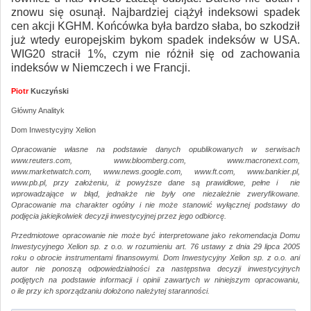
znowu się osunął. Najbardziej ciążył indeksowi spadek
cen akcji KGHM. Końcówka była bardzo słaba, bo szkodził
już wtedy europejskim bykom spadek indeksów w USA.
WIG20 stracił 1%, czym nie różnił się od zachowania
indeksów w Niemczech i we Francji.
Piotr
Kuczyński
Główny Analityk
Dom Inwestycyjny Xelion
Opracowanie własne na podstawie danych opublikowanych w serwisach
www.reuters.com, www.bloomberg.com, www.macronext.com,
www.marketwatch.com, www.news.google.com, www.ft.com, www.bankier.pl,
www.pb.pl, przy założeniu, iż powyższe dane są prawidłowe, pełne i nie
wprowadzające w błąd, jednakże nie były one niezależnie zweryfikowane.
Opracowanie ma charakter ogólny i nie może stanowić wyłącznej podstawy do
podjęcia jakiejkolwiek decyzji inwestycyjnej przez jego odbiorcę.
Przedmiotowe opracowanie nie może być interpretowane jako rekomendacja Domu
Inwestycyjnego Xelion sp. z o.o. w rozumieniu art. 76 ustawy z dnia 29 lipca 2005
roku o obrocie instrumentami finansowymi. Dom Inwestycyjny Xelion sp. z o.o. ani
autor nie ponoszą odpowiedzialności za następstwa decyzji inwestycyjnych
podjętych na podstawie informacji i opinii zawartych w niniejszym opracowaniu,
o ile przy ich sporządzaniu dołożono należytej staranności.