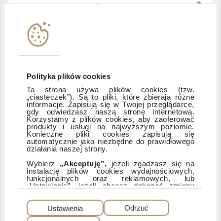
Władze i struktura spółki
Instytucje współpracujące
Polityka informacyjna DI Xelion
Polityka plików cookies
Ta strona używa plików cookies (tzw.
„ciasteczek”). Są to pliki, które zbierają różne
Zastrzeżenia prawne
informacje. Zapisują się w Twojej przeglądarce,
gdy odwiedzasz naszą stronę internetową.
Korzystamy z plików cookies, aby zaoferować
produkty i usługi na najwyższym poziomie.
ESG
Konieczne pliki cookies zapisują się
automatycznie jako niezbędne do prawidłowego
działania naszej strony.
Dostępność
Wybierz
„Akceptuję”,
jeżeli zgadzasz się na
instalację plików cookies wydajnościowych,
funkcjonalnych oraz reklamowych, lub
„Ustawienia”, jeżeli chcesz dokonać zmiany
ustawień dotyczących plików cookies.
PEŁNA WERSJA SERWISU
Dzięki plikom cookies możemy: udostępniać
Ustawienia
Odrzuć
nasz serwis, dostosowywać go do Twoich