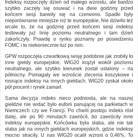
Indeksy rozpoczęły dzień od małego wzrostu, ale bardzo
szybko zaczęły się osuwać i na dwie godziny przed
końcem sesji barwiły się na czerwono. Spadki były
nieporównanie mniejsze niż te europejskie. Nie dziwiło też
wcale to, że na godzinę przed końcem sesji indeksy
testowały już linię poziomu neutralnego i tam dzień
zakończyły. Prawdę o rynku poznamy po posiedzeniu
FOMC i to niekoniecznie tuż po nim.
GPW rozpoczęła czwartkową sesję podobnie jak zrobiły to
inne giełdy europejskie. WIG20 krążył wokół poziomu
neutralnego, ale szybko kierunek został ustalony – na
północny. Pomagały we wzroście zlecenia koszykowe i
rosnące indeksy na innych giełdach. WIG20 zyskał około
pół procent i rynek zamarł.
Sama decyzja indeks nieco podniosła, ale na naszej
giełdzie nie widać było euforii panującej na parkietach w
Niemczech czy we Francji. Po chwili postoju indeks rósł
dalej, ale po 90 minutach zawrócił, bo zawróciły inne
indeksy europejskie. Końcówka była słaba, ale nie tak
słaba jak na innych giełdach europejskich, gdzie indeksy
mocno straciły. U nas WIG20 ocalił wzrost o 0,46%. To