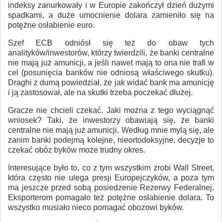
indeksy zanurkowały i w Europie zakończył dzień dużymi
spadkami, a duże umocnienie dolara zamieniło się na
potężne osłabienie euro.
Szef ECB odniósł się też do obaw tych
analityków/inwestorów, którzy twierdzili, że banki centralne
nie mają już amunicji, a jeśli nawet mają to ona nie trafi w
cel (posunięcia banków nie odniosą właściwego skutku).
Draghi z dumą powiedział, że jak widać bank ma amunicję
i ją zastosował, ale na skutki trzeba poczekać dłużej.
Gracze nie chcieli czekać. Jaki można z tego wyciągnąć
wniosek? Taki, że inwestorzy obawiają się, że banki
centralne nie mają już amunicji. Według mnie mylą się, ale
zanim banki podejmą kolejne, nieortodoksyjne, decyzje to
czekać obóz byków może trudny okres.
Interesujące było to, co z tym wszystkim zrobi Wall Street,
która często nie ulega presji Europejczyków, a poza tym
ma jeszcze przed sobą posiedzenie Rezerwy Federalnej.
Eksporterom pomagało też potężne osłabienie dolara. To
wszystko musiało nieco pomagać obozowi byków.