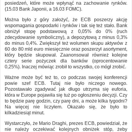
posiedzeń, które może wpłynąć na zachowanie rynków.
(15.03 Bank Japonii, a 16.03 FOMC).
Można było z góry założyć, że ECB poszerzy akcję
wspomagania gospodarki i rynków i tak się też stało. Bank
obniżył stopę podstawową z 0,05% do 0% (ruch
zdecydowanie symboliczny), a depozytową z minus 0,3%
do minus 0,4%. Zwiększył też wolumen skupu aktywów z
60 do 80 mld euro miesięcznie oraz poszerzył asortyment,
który będzie skupował. Zaanonsował również kolejne
cztery serie pożyczek dla banków (oprocentowanie
0,25%). Inaczej mówiąc zrobił to wszystko, co mógł zrobić.
Ważne może być też to, co podczas swojej konferencji
powie szef ECB. Tutaj nie było niczego nowego.
Pozostawało zgadywać jak długo utrzyma się euforia,
która w Europe pojawiła się tuż po ogłoszeniu decyzji. Czy
to będzie parę godzin, czy parę dni, a może kilka tygodni?
Na więcej nie liczyłem. Okazało się, że było to
kilkadziesiąt minut.
Wystarczyło, że Mario Draghi, prezes ECB, powiedział, że
nie należy oczekiwać kolejnych obniżek stóp, żeby