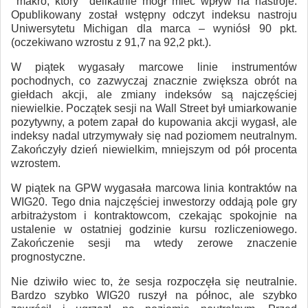
makro, który delikatnie mógł mieć wpływ na nastroje.
Opublikowany został wstępny odczyt indeksu nastroju
Uniwersytetu Michigan dla marca – wyniósł 90 pkt.
(oczekiwano wzrostu z 91,7 na 92,2 pkt.).
W piątek wygasały marcowe linie instrumentów
pochodnych, co zazwyczaj znacznie zwiększa obrót na
giełdach akcji, ale zmiany indeksów są najczęściej
niewielkie. Początek sesji na Wall Street był umiarkowanie
pozytywny, a potem zapał do kupowania akcji wygasł, ale
indeksy nadal utrzymywały się nad poziomem neutralnym.
Zakończyły dzień niewielkim, mniejszym od pół procenta
wzrostem.
W piątek na GPW wygasała marcowa linia kontraktów na
WIG20. Tego dnia najczęściej inwestorzy oddają pole gry
arbitrażystom i kontraktowcom, czekając spokojnie na
ustalenie w ostatniej godzinie kursu rozliczeniowego.
Zakończenie sesji ma wtedy zerowe znaczenie
prognostyczne.
Nie dziwiło wiec to, że sesja rozpoczęła się neutralnie.
Bardzo szybko WIG20 ruszył na północ, ale szybko