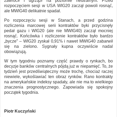
zawrócił i ugrzązł na poziomie neutralnym. Przed
rozpoczęciem sesji w USA WIG20 zaczął powoli rosnąć,
ale MWIG40 delikatnie spadał.
Po rozpoczęciu sesji w Stanach, a przed godzina
rozliczenia marcowej serii kontraktów byki przycisnęły
pedał gazu i WIG20 (ale nie MWIG40) zaczął mocniej
rosnąć. Końcówka i rozliczenie kontraktów było bardzo
„bycze” – WIG20 zyskał 0,91% i nawet MWIG40 zabarwił
się na zielono. Sygnały kupna oczywiście nadal
obowiązują.
W tym tygodniu poznamy część prawdy o rynkach, bo
decyzje banków centralnych pójdą już w niepamięć. To, że
tydzień jest przedświąteczny może trochę, chociaż raczej
niewiele, wykoślawiać ten obraz rynków. Rano kontrakty
na amerykańskie indeksy spadały, ale nie ma to wielkiego
znaczenia prognostycznego. Zapowiada się spokojny
początek tygodnia.
Piotr Kuczyński