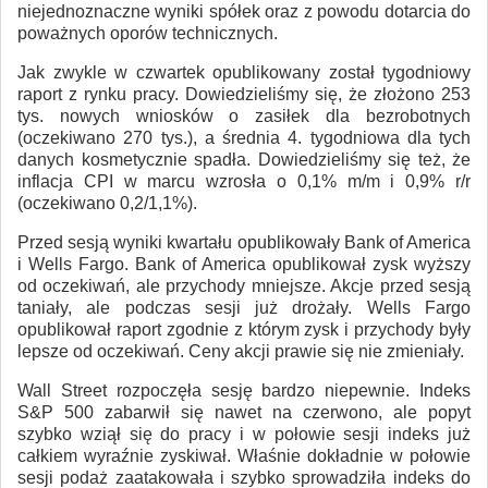
niejednoznaczne wyniki spółek oraz z powodu dotarcia do
poważnych oporów technicznych.
Jak zwykle w czwartek opublikowany został tygodniowy
raport z rynku pracy. Dowiedzieliśmy się, że złożono 253
tys. nowych wniosków o zasiłek dla bezrobotnych
(oczekiwano 270 tys.), a średnia 4. tygodniowa dla tych
danych kosmetycznie spadła. Dowiedzieliśmy się też, że
inflacja CPI w marcu wzrosła o 0,1% m/m i 0,9% r/r
(oczekiwano 0,2/1,1%).
Przed sesją wyniki kwartału opublikowały Bank of America
i Wells Fargo. Bank of America opublikował zysk wyższy
od oczekiwań, ale przychody mniejsze. Akcje przed sesją
taniały, ale podczas sesji już drożały. Wells Fargo
opublikował raport zgodnie z którym zysk i przychody były
lepsze od oczekiwań. Ceny akcji prawie się nie zmieniały.
Wall Street rozpoczęła sesję bardzo niepewnie. Indeks
S&P 500 zabarwił się nawet na czerwono, ale popyt
szybko wziął się do pracy i w połowie sesji indeks już
całkiem wyraźnie zyskiwał. Właśnie dokładnie w połowie
sesji podaż zaatakowała i szybko sprowadziła indeks do