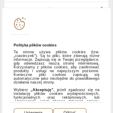
Władze i struktura spółki
Instytucje współpracujące
Polityka informacyjna DI Xelion
Polityka plików cookies
Ta strona używa plików cookies (tzw.
„ciasteczek”). Są to pliki, które zbierają różne
Zastrzeżenia prawne
informacje. Zapisują się w Twojej przeglądarce,
gdy odwiedzasz naszą stronę internetową.
Korzystamy z plików cookies, aby zaoferować
produkty i usługi na najwyższym poziomie.
ESG
Konieczne pliki cookies zapisują się
automatycznie jako niezbędne do prawidłowego
działania naszej strony.
Dostępność
Wybierz
„Akceptuję”,
jeżeli zgadzasz się na
instalację plików cookies wydajnościowych,
funkcjonalnych oraz reklamowych, lub
„Ustawienia”, jeżeli chcesz dokonać zmiany
ustawień dotyczących plików cookies.
PEŁNA WERSJA SERWISU
Dzięki plikom cookies możemy: udostępniać
Ustawienia
Odrzuć