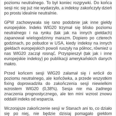
poziomu neutralnego. To był koniec rozgrywki. Do końca
sesji nic się już nie wydarzyło, a indeksy zakończyły dzień
po prostu idealnie neutralnie.
GPW zachowywała się rano podobnie jak inne giełdy
europejskie. Indeks WIG20 trzymał się blisko poziomu
neutralnego i na rynku (tak jak na innych giełdach)
zapanował wielogodzinny marazm. Dopiero po czterech
godzinach, po pobudce w USA, kiedy indeksy na innych
giełdach europejskich powoli ruszyły na północ, również u
nas WIG20 zaczął rosnąć. Przyspieszył (tak jak i inne
europejskie indeksy) po publikacji amerykańskich danych
makro.
Przed końcem sesji WIG20 załamał się i wrócił do
poziomu neutralnego, ale końcówka, a przede wszystkim
fixing doprowadziła do zakończenia sesji niewielkim
wzrostem WIG20 (0,38%). Sesja nie ma żadnego
znaczenia prognostycznego, ale ten mini wzrost znowu
oddalił indeks od wsparcia.
Wczorajsze zakończenie sesji w Stanach ani to, co działo
się po niej, nie będzie dzisiaj pomagało giełdom