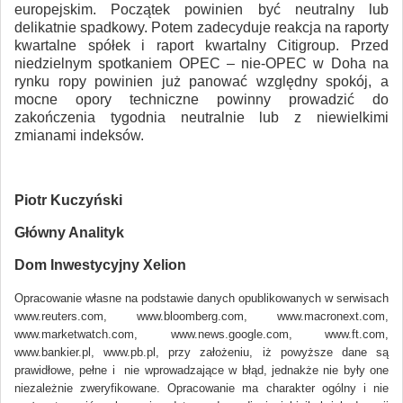
europejskim. Początek powinien być neutralny lub
delikatnie spadkowy. Potem zadecyduje reakcja na raporty
kwartalne spółek i raport kwartalny Citigroup. Przed
niedzielnym spotkaniem OPEC – nie-OPEC w Doha na
rynku ropy powinien już panować względny spokój, a
mocne opory techniczne powinny prowadzić do
zakończenia tygodnia neutralnie lub z niewielkimi
zmianami indeksów.
Piotr Kuczyński
Główny Analityk
Dom Inwestycyjny Xelion
Opracowanie własne na podstawie danych opublikowanych w serwisach
www.reuters.com, www.bloomberg.com, www.macronext.com,
www.marketwatch.com, www.news.google.com, www.ft.com,
www.bankier.pl, www.pb.pl, przy założeniu, iż powyższe dane są
prawidłowe, pełne i nie wprowadzające w błąd, jednakże nie były one
niezależnie zweryfikowane. Opracowanie ma charakter ogólny i nie