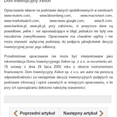
Dom Inwestycyjny Xelion
Opracowanie własne na podstawie danych opublikowanych w serwisach
www.reuters.com, www.bloomberg.com, www.macronext.com,
www.marketwatch.com, www.news.google.com, www.ft.com,
www.bankier.pl, www.pb.pl, przy założeniu, iż powyższe dane są
prawidłowe, pełne i nie wprowadzające w błąd, jednakże nie były one
niezależnie zweryfikowane. Opracowanie ma charakter ogólny i nie
może stanowić wyłącznej podstawy do podjęcia jakiejkolwiek decyzji
inwestycyjnej przez jego odbiorcę.
Przedmiotowe opracowanie nie może być interpretowane jako
rekomendacja Domu Inwestycyjnego Xelion sp. z o.o. w rozumieniu art.
76 ustawy z dnia 29 lipca 2005 roku o obrocie instrumentami
finansowymi. Dom Inwestycyjny Xelion sp. z o.o. ani autor nie ponoszą
odpowiedzialności za następstwa decyzji inwestycyjnych podjętych na
podstawie informacji i opinii zawartych w niniejszym opracowaniu, o ile
przy ich sporządzaniu dołożono należytej staranności.
Poprzedni artykuł
Następny artykuł