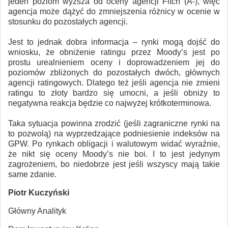
jeden poziom wyższa od oceny agencji Fitch (A-), więc
agencja może dążyć do zmniejszenia różnicy w ocenie w
stosunku do pozostałych agencji.
Jest to jednak dobra informacja – rynki mogą dojść do
wniosku, że obniżenie ratingu przez Moody’s jest po
prostu urealnieniem oceny i doprowadzeniem jej do
poziomów zbliżonych do pozostałych dwóch, głównych
agencji ratingowych. Dlatego też jeśli agencja nie zmieni
ratingu to złoty bardzo się umocni, a jeśli obniży to
negatywna reakcja będzie co najwyżej krótkoterminowa.
Taka sytuacja powinna zrodzić (jeśli zagraniczne rynki na
to pozwolą) na wyprzedzające podniesienie indeksów na
GPW. Po rynkach obligacji i walutowym widać wyraźnie,
że nikt się oceny Moody’s nie boi. I to jest jedynym
zagrożeniem, bo niedobrze jest jeśli wszyscy mają takie
same zdanie.
Piotr Kuczyński
Główny Analityk