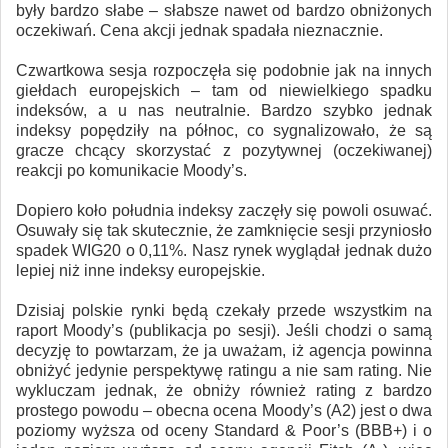
były bardzo słabe – słabsze nawet od bardzo obniżonych
oczekiwań. Cena akcji jednak spadała nieznacznie.
Czwartkowa sesja rozpoczęła się podobnie jak na innych
giełdach europejskich – tam od niewielkiego spadku
indeksów, a u nas neutralnie. Bardzo szybko jednak
indeksy popędziły na północ, co sygnalizowało, że są
gracze chcący skorzystać z pozytywnej (oczekiwanej)
reakcji po komunikacie Moody’s.
Dopiero koło południa indeksy zaczęły się powoli osuwać.
Osuwały się tak skutecznie, że zamknięcie sesji przyniosło
spadek WIG20 o 0,11%. Nasz rynek wyglądał jednak dużo
lepiej niż inne indeksy europejskie.
Dzisiaj polskie rynki będą czekały przede wszystkim na
raport Moody’s (publikacja po sesji). Jeśli chodzi o samą
decyzję to powtarzam, że ja uważam, iż agencja powinna
obniżyć jedynie perspektywę ratingu a nie sam rating. Nie
wykluczam jednak, że obniży również rating z bardzo
prostego powodu – obecna ocena Moody’s (A2) jest o dwa
poziomy wyższa od oceny Standard & Poor’s (BBB+) i o