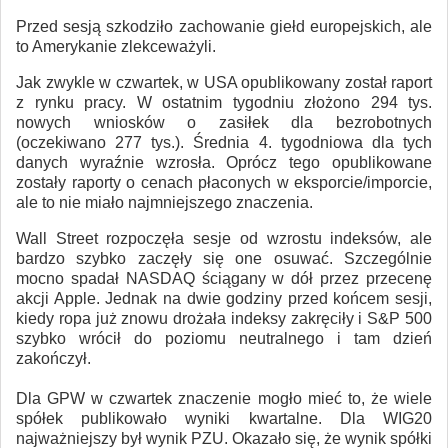
Przed sesją szkodziło zachowanie giełd europejskich, ale
to Amerykanie zlekceważyli.
Jak zwykle w czwartek, w USA opublikowany został raport
z rynku pracy. W ostatnim tygodniu złożono 294 tys.
nowych wniosków o zasiłek dla bezrobotnych
(oczekiwano 277 tys.). Średnia 4. tygodniowa dla tych
danych wyraźnie wzrosła. Oprócz tego opublikowane
zostały raporty o cenach płaconych w eksporcie/imporcie,
ale to nie miało najmniejszego znaczenia.
Wall Street rozpoczęła sesje od wzrostu indeksów, ale
bardzo szybko zaczęły się one osuwać. Szczególnie
mocno spadał NASDAQ ściągany w dół przez przecenę
akcji Apple. Jednak na dwie godziny przed końcem sesji,
kiedy ropa już znowu drożała indeksy zakręciły i S&P 500
szybko wrócił do poziomu neutralnego i tam dzień
zakończył.
Dla GPW w czwartek znaczenie mogło mieć to, że wiele
spółek publikowało wyniki kwartalne. Dla WIG20
najważniejszy był wynik PZU. Okazało się, że wynik spółki