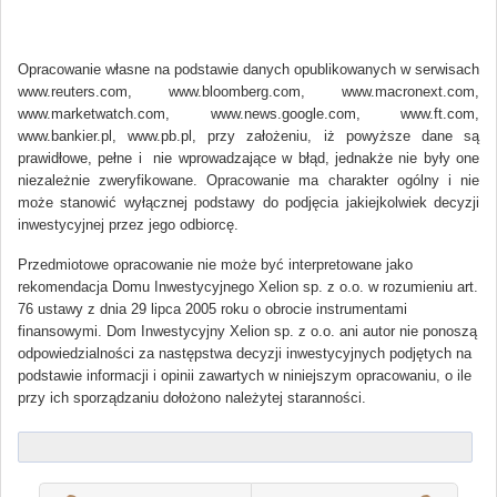
Opracowanie własne na podstawie danych opublikowanych w serwisach
www.reuters.com, www.bloomberg.com, www.macronext.com,
www.marketwatch.com, www.news.google.com, www.ft.com,
www.bankier.pl, www.pb.pl, przy założeniu, iż powyższe dane są
prawidłowe, pełne i nie wprowadzające w błąd, jednakże nie były one
niezależnie zweryfikowane. Opracowanie ma charakter ogólny i nie
może stanowić wyłącznej podstawy do podjęcia jakiejkolwiek decyzji
inwestycyjnej przez jego odbiorcę.
Przedmiotowe opracowanie nie może być interpretowane jako
rekomendacja Domu Inwestycyjnego Xelion sp. z o.o. w rozumieniu art.
76 ustawy z dnia 29 lipca 2005 roku o obrocie instrumentami
finansowymi. Dom Inwestycyjny Xelion sp. z o.o. ani autor nie ponoszą
odpowiedzialności za następstwa decyzji inwestycyjnych podjętych na
podstawie informacji i opinii zawartych w niniejszym opracowaniu, o ile
przy ich sporządzaniu dołożono należytej staranności.