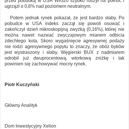
przed pobudką w USA WIG20 szybko ruszył na północ i
ugrzązł o 0,6% nad poziomem neutralnym.
Potem jednak rynek pokazał, że jest bardzo słaby. Po
pobudce w USA indeks zaczął się powoli osuwać i
zakończył dzień mikroskopijną zwyżką (0,16%), której nie
można nawet nazwać zwyczajowym mianem odbicia
zdechłego kota. Skoro wygaśnięcie agresywnej podaży
nie rodzi agresywnego popytu to znaczy, że obóz byków
jest wystraszony i słaby. Węgierski BUX z nadmiarem
odrobił już dwuprocentową, wtorkową zniżkę i tak
powinien się zachowywać mocny rynek.
Piotr Kuczyński
Główny Analityk
Dom Inwestycyjny Xelion