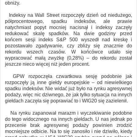
obniży.
Indeksy na Wall Street rozpoczęły dzień od niedużego,
półprocentowego, spadku indeksów, ale prawie
natychmiast popyt mocniej nacisnął i indeksy zaczęły
redukować skalę spadków. Na dwie godziny przed
końcem sesji indeks S&P 500 wyszedł nad kreskę i
pozostawało zgadywanie, czy zbliży się znacznie do
rekordu wszech czasów. W końcówce udało się
wypracować małą zwyżkę (0,28%) – do rekordu został
jeszcze nieco więcej niż jeden procent.
GPW rozpoczęła czwartkowa sesję podobnie jak
rozpoczęły ją inne giełdy europejskie – od niewielkiego
spadku indeksów. Nie widać już było na rynku agresywnej
podaży, więc nic dziwnego, że jak tylko sytuacja na innych
giełdach zaczęła się poprawiać to i WIG20 się zazielenił.
Na rynku zapanował marazm i wyczekiwanie podobne
do tego widocznego na innych giełdach. U nas jednak po
przecenie brak agresywnej podaży powinien zrodzić
mocniejsze odbicie. Na to się zanosiło i nie dziwiło, kiedy