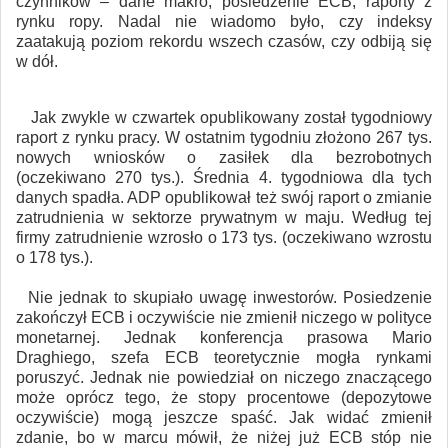
czynników – dane makro, posiedzenie ECB, raporty z
rynku ropy. Nadal nie wiadomo było, czy indeksy
zaatakują poziom rekordu wszech czasów, czy odbiją się
w dół.
Jak zwykle w czwartek opublikowany został tygodniowy
raport z rynku pracy. W ostatnim tygodniu złożono 267 tys.
nowych wniosków o zasiłek dla bezrobotnych
(oczekiwano 270 tys.). Średnia 4. tygodniowa dla tych
danych spadła. ADP opublikował też swój raport o zmianie
zatrudnienia w sektorze prywatnym w maju. Według tej
firmy zatrudnienie wzrosło o 173 tys. (oczekiwano wzrostu
o 178 tys.).
Nie jednak to skupiało uwagę inwestorów. Posiedzenie
zakończył ECB i oczywiście nie zmienił niczego w polityce
monetarnej. Jednak konferencja prasowa Mario
Draghiego, szefa ECB teoretycznie mogła rynkami
poruszyć. Jednak nie powiedział on niczego znaczącego
może oprócz tego, że stopy procentowe (depozytowe
oczywiście) mogą jeszcze spaść. Jak widać zmienił
zdanie, bo w marcu mówił, że niżej już ECB stóp nie