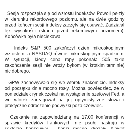
Sesja rozpoczęła się od wzrostu indeksów. Powoli pełzły
w kierunku rekordowego poziomu, ale na dwie godziny
przed końcem sesji indeksy zaczęły się osuwać. Zadziałał
lęk wysokości (strach przed rekordowym poziomem).
Końcówka była nieciekawa.
Indeks S&P 500 zakończył dzień mikroskopijnym
wzrostem, a NASDAQ równie mikroskopijnym spadkiem.
W sytuacji, kiedy cena ropy pokonała 50$ takie
zakończenie sesji nie wróży bykom (w krótkim terminie)
nic dobrego.
GPW zachowywała się we wtorek znakomicie. Indeksy
od początku dnia mocno rosły. Można powiedzieć, że w
poniedziałek rynek czekał na wystąpienie szefowej Fed, a
we wtorek zareagował na jej optymistyczne słowa i
praktyczne odroczenie podwyżki poza czerwiec.
Czekanie na zapowiedzianą na 17.00 konferencji w
sprawie kredytów frankowych nie psuło nastroju w
sektorze bankowym - banki mocno drożały. Nawet