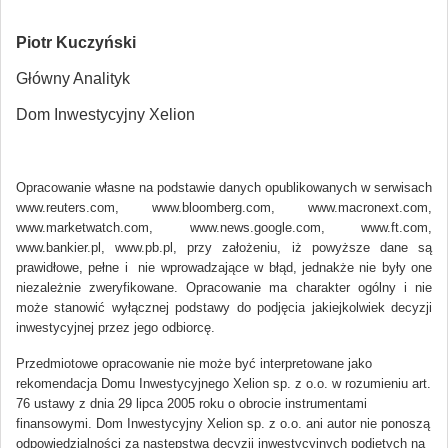
Piotr Kuczyński
Główny Analityk
Dom Inwestycyjny Xelion
Opracowanie własne na podstawie danych opublikowanych w serwisach
www.reuters.com, www.bloomberg.com, www.macronext.com,
www.marketwatch.com, www.news.google.com, www.ft.com,
www.bankier.pl, www.pb.pl, przy założeniu, iż powyższe dane są
prawidłowe, pełne i nie wprowadzające w błąd, jednakże nie były one
niezależnie zweryfikowane. Opracowanie ma charakter ogólny i nie
może stanowić wyłącznej podstawy do podjęcia jakiejkolwiek decyzji
inwestycyjnej przez jego odbiorcę.
Przedmiotowe opracowanie nie może być interpretowane jako
rekomendacja Domu Inwestycyjnego Xelion sp. z o.o. w rozumieniu art.
76 ustawy z dnia 29 lipca 2005 roku o obrocie instrumentami
finansowymi. Dom Inwestycyjny Xelion sp. z o.o. ani autor nie ponoszą
odpowiedzialności za następstwa decyzji inwestycyjnych podjętych na