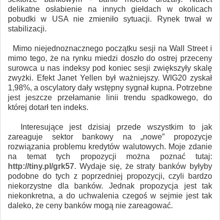
delikatne osłabienie na innych giełdach w okolicach
pobudki w USA nie zmieniło sytuacji. Rynek trwał w
stabilizacji.
Mimo niejednoznacznego początku sesji na Wall Street i
mimo tego, że na rynku miedzi doszło do ostrej przeceny
surowca u nas indeksy pod koniec sesji zwiększyły skalę
zwyżki. Efekt Janet Yellen był ważniejszy. WIG20 zyskał
1,98%, a oscylatory dały wstępny sygnał kupna. Potrzebne
jest jeszcze przełamanie linii trendu spadkowego, do
której dotarł ten indeks.
Interesujące jest dzisiaj przede wszystkim to jak
zareaguje sektor bankowy na „nowe” propozycje
rozwiązania problemu kredytów walutowych. Moje zdanie
na temat tych propozycji można poznać tutaj:
http://tiny.pl/grk57
. Wydaje się, że straty banków byłyby
podobne do tych z poprzedniej propozycji, czyli bardzo
niekorzystne dla banków. Jednak propozycja jest tak
niekonkretna, a do uchwalenia czegoś w sejmie jest tak
daleko, że ceny banków mogą nie zareagować.