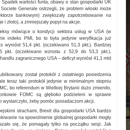
y. Spadek wartości funta, obawy o stan gospodarki UK
 Societe Generale ostrzegli, że problem włoski może
ktorze bankowym) zwiększały zapotrzebowanie na
e i złoto), a zmniejszały popyt na akcje.
ksy mówiące o kondycji sektora usług w USA (w
ie indeks PMI, bo to była jedynie weryfikacja już
 wyniósł 51,4 pkt. (oczekiwano 51,3 pkt.). Bardziej
5 pkt. (oczekiwano wzrostu z 52,9 do 53,3 pkt.).
s handlu zagranicznego USA – deficyt wyniósł 41,1 mld
ikowany został protokół z ostatniego posiedzenia
 teraz taki protokół jedynie w minimalnym stopniu
C, bo referendum w Wielkiej Brytanii dużo zmieniło.
łonkowie FOMC są głęboko podzieleni w sprawie
ło wystarczyło, żeby pomóc posiadaczom akcji.
pejskimi strachami, Brexit dla gospodarki USA bardzo
oczekiwanie na spowolnienie globalnej gospodarki mogły
ało się, że pomagały tylko na początku sesji. Jak