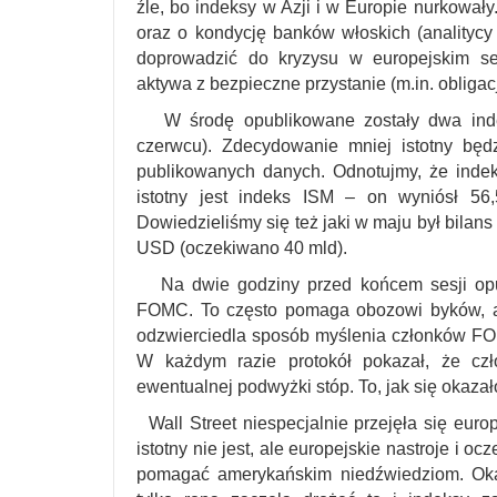
źle, bo indeksy w Azji i w Europie nurkował
oraz o kondycję banków włoskich (analitycy
doprowadzić do kryzysu w europejskim se
aktywa z bezpieczne przystanie (m.in. obligacj
W środę opublikowane zostały dwa inde
czerwcu). Zdecydowanie mniej istotny będz
publikowanych danych. Odnotujmy, że indeks
istotny jest indeks ISM – on wyniósł 56,
Dowiedzieliśmy się też jaki w maju był bilan
USD (oczekiwano 40 mld).
Na dwie godziny przed końcem sesji opubl
FOMC. To często pomaga obozowi byków, ale
odzwierciedla sposób myślenia członków FOM
W każdym razie protokół pokazał, że cz
ewentualnej podwyżki stóp. To, jak się okaza
Wall Street niespecjalnie przejęła się euro
istotny nie jest, ale europejskie nastroje i 
pomagać amerykańskim niedźwiedziom. Okaz