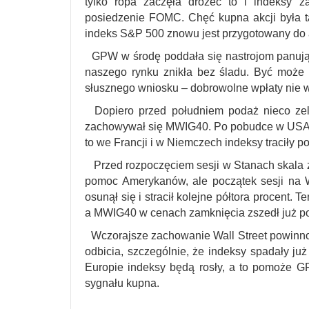
tylko ropa zaczęła drożeć to i indeksy z
posiedzenie FOMC. Chęć kupna akcji była ta
indeks S&P 500 znowu jest przygotowany do 
GPW w środę poddała się nastrojom panując
naszego rynku znikła bez śladu. Być może g
słusznego wniosku – dobrowolne wpłaty nie 
Dopiero przed południem podaż nieco zelż
zachowywał się MWIG40. Po pobudce w USA WI
to we Francji i w Niemczech indeksy traciły p
Przed rozpoczęciem sesji w Stanach skala zni
pomoc Amerykanów, ale początek sesji na W
osunął się i stracił kolejne półtora procent. 
a MWIG40 w cenach zamknięcia zszedł już p
Wczorajsze zachowanie Wall Street powinno
odbicia, szczególnie, że indeksy spadały już
Europie indeksy będą rosły, a to pomoże 
sygnału kupna.