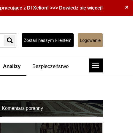
×
acujące z DI Xelion! >>> Dowiedz się więcej!
Zostań naszym klientem
Logowanie
Analizy
Bezpieczeństwo
Komentarz poranny