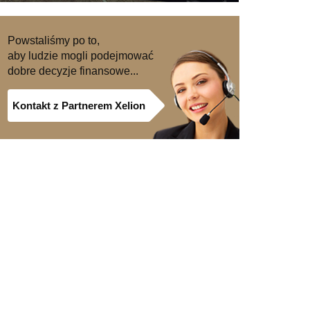
Powstaliśmy po to,
aby ludzie mogli podejmować
dobre decyzje finansowe...
Kontakt z Partnerem Xelion