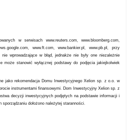
owanych w serwisach www.reuters.com, www.bloomberg.com,
s.google.com, www.ft.com, www.bankier.pl, www.pb.pl, przy
 nie wprowadzające w błąd, jednakże nie były one niezależnie
ie może stanowić wyłącznej podstawy do podjęcia jakiejkolwiek
ne jako rekomendacja Domu Inwestycyjnego Xelion sp. z o.o. w
obrocie instrumentami finansowymi. Dom Inwestycyjny Xelion sp. z
pstwa decyzji inwestycyjnych podjętych na podstawie informacji i
ch sporządzaniu dołożono należytej staranności.