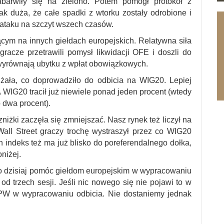
abarwiły się na zielono. Potem pomógł protokół z
k duża, że całe spadki z wtorku zostały odrobione i
ataku na szczyt wszech czasów.
ym na innych giełdach europejskich. Relatywna siła
racze przetrawili pomysł likwidacji OFE i doszli do
wyrównają ubytku z wpłat obowiązkowych.
ała, co doprowadziło do odbicia na WIG20. Lepiej
G20 tracił już niewiele ponad jeden procent (wtedy
o dwa procent).
żki zaczęła się zmniejszać. Nasz rynek też liczył na
all Street graczy trochę wystraszył przez co WIG20
Ten indeks też ma już blisko do poreferendalnego dołka,
oniżej.
 dzisiaj pomóc giełdom europejskim w wypracowaniu
 od trzech sesji. Jeśli nic nowego się nie pojawi to w
GPW w wypracowaniu odbicia. Nie dostaniemy jednak