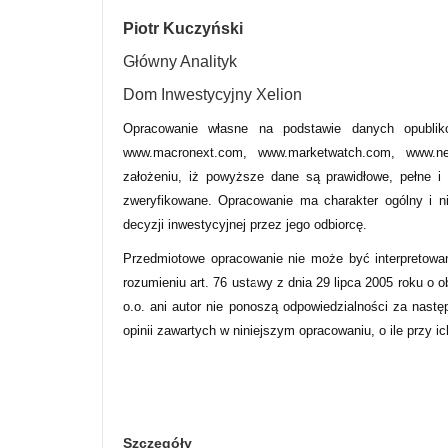
Piotr Kuczyński
Główny Analityk
Dom Inwestycyjny Xelion
Opracowanie własne na podstawie danych opublik
www.macronext.com, www.marketwatch.com, www.new
założeniu, iż powyższe dane są prawidłowe, pełne i
zweryfikowane. Opracowanie ma charakter ogólny i n
decyzji inwestycyjnej przez jego odbiorcę.
Przedmiotowe opracowanie nie może być interpretowa
rozumieniu art. 76 ustawy z dnia 29 lipca 2005 roku o 
o.o. ani autor nie ponoszą odpowiedzialności za nastę
opinii zawartych w niniejszym opracowaniu, o ile przy i
Szczegóły