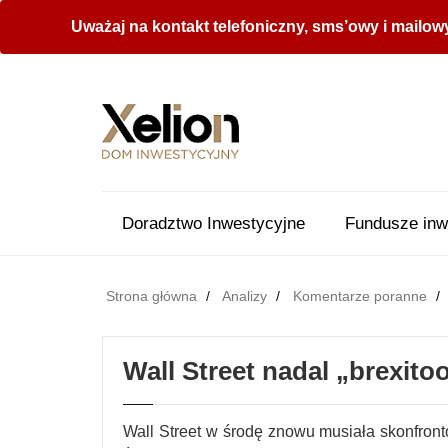
Uważaj na kontakt telefoniczny, sms’owy i mailow
Doradztwo Inwestycyjne
Fundusze inw
Strona główna
Analizy
Komentarze poranne
Wall Street nadal „brexit
Wall Street w środę znowu musiała skonfronto