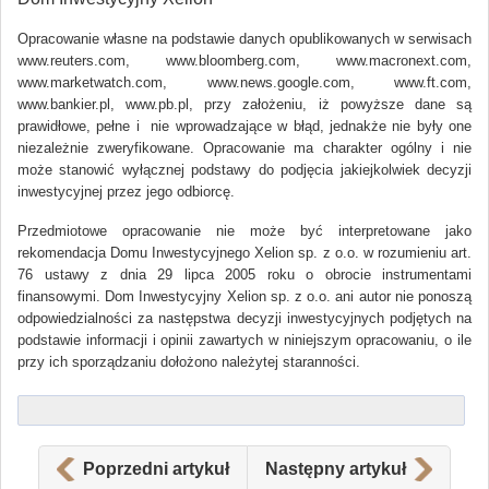
Opracowanie własne na podstawie danych opublikowanych w serwisach
www.reuters.com, www.bloomberg.com, www.macronext.com,
www.marketwatch.com, www.news.google.com, www.ft.com,
www.bankier.pl, www.pb.pl, przy założeniu, iż powyższe dane są
prawidłowe, pełne i nie wprowadzające w błąd, jednakże nie były one
niezależnie zweryfikowane. Opracowanie ma charakter ogólny i nie
może stanowić wyłącznej podstawy do podjęcia jakiejkolwiek decyzji
inwestycyjnej przez jego odbiorcę.
Przedmiotowe opracowanie nie może być interpretowane jako
rekomendacja Domu Inwestycyjnego Xelion sp. z o.o. w rozumieniu art.
76 ustawy z dnia 29 lipca 2005 roku o obrocie instrumentami
finansowymi. Dom Inwestycyjny Xelion sp. z o.o. ani autor nie ponoszą
odpowiedzialności za następstwa decyzji inwestycyjnych podjętych na
podstawie informacji i opinii zawartych w niniejszym opracowaniu, o ile
przy ich sporządzaniu dołożono należytej staranności.
Poprzedni artykuł
Następny artykuł