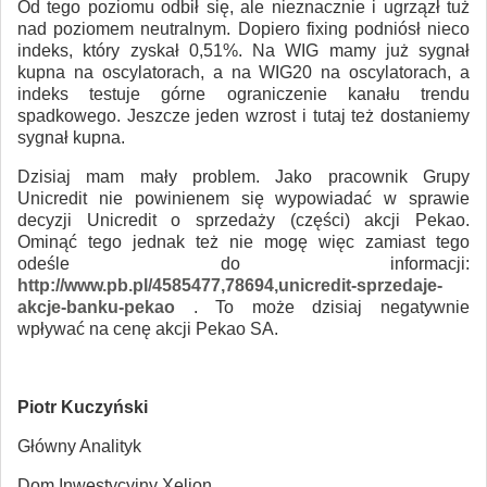
Od tego poziomu odbił się, ale nieznacznie i ugrzązł tuż
nad poziomem neutralnym. Dopiero fixing podniósł nieco
indeks, który zyskał 0,51%. Na WIG mamy już sygnał
kupna na oscylatorach, a na WIG20 na oscylatorach, a
indeks testuje górne ograniczenie kanału trendu
spadkowego. Jeszcze jeden wzrost i tutaj też dostaniemy
sygnał kupna.
Dzisiaj mam mały problem. Jako pracownik Grupy
Unicredit nie powinienem się wypowiadać w sprawie
decyzji Unicredit o sprzedaży (części) akcji Pekao.
Ominąć tego jednak też nie mogę więc zamiast tego
odeśle do informacji:
http://www.pb.pl/4585477,78694,unicredit-sprzedaje-
akcje-banku-pekao
. To może dzisiaj negatywnie
wpływać na cenę akcji Pekao SA.
Piotr Kuczyński
Główny Analityk
Dom Inwestycyjny Xelion