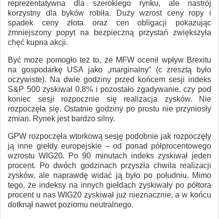
reprezentatywna dla szerokiego rynku, ale nastrój
korzystny dla byków robiła. Duży wzrost ceny ropy i
spadek ceny złota oraz cen obligacji pokazując
zmniejszony popyt na bezpieczną przystań zwiększyła
chęć kupna akcji.
Być może pomogło też to, że MFW ocenił wpływ Brexitu
na gospodarkę USA jako „marginalny” (c zresztą było
oczywiste). Na dwie godziny przed końcem sesji indeks
S&P 500 zyskiwał 0,8% i pozostało zgadywanie, czy pod
koniec sesji rozpocznie się realizacja zysków. Nie
rozpoczęła się. Ostatnie godziny po prostu nie przyniosły
zmian. Rynek jest bardzo silny.
GPW rozpoczęła wtorkową sesję podobnie jak rozpoczęły
ją inne giełdy europejskie – od ponad półprocentowego
wzrostu WIG20. Po 90 minutach indeks zyskiwał jeden
procent. Po dwóch godzinach przyszła chwila realizacji
zysków, ale naprawdę widać ją było po południu. Mimo
tego, że indeksy na innych giełdach zyskiwały po półtora
procent u nas WIG20 zyskiwał już nieznacznie, a w końcu
dotknął nawet poziomu neutralnego.