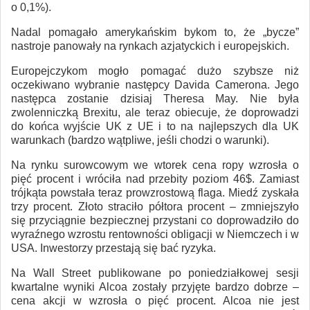
o 0,1%).
Nadal pomagało amerykańskim bykom to, że „bycze”
nastroje panowały na rynkach azjatyckich i europejskich.
Europejczykom mogło pomagać dużo szybsze niż
oczekiwano wybranie następcy Davida Camerona. Jego
następca zostanie dzisiaj Theresa May. Nie była
zwolenniczką Brexitu, ale teraz obiecuje, że doprowadzi
do końca wyjście UK z UE i to na najlepszych dla UK
warunkach (bardzo wątpliwe, jeśli chodzi o warunki).
Na rynku surowcowym we wtorek cena ropy wzrosła o
pięć procent i wróciła nad przebity poziom 46$. Zamiast
trójkąta powstała teraz prowzrostową flaga. Miedź zyskała
trzy procent. Złoto straciło półtora procent – zmniejszyło
się przyciągnie bezpiecznej przystani co doprowadziło do
wyraźnego wzrostu rentowności obligacji w Niemczech i w
USA. Inwestorzy przestają się bać ryzyka.
Na Wall Street publikowane po poniedziałkowej sesji
kwartalne wyniki Alcoa zostały przyjęte bardzo dobrze –
cena akcji w wzrosła o pięć procent. Alcoa nie jest