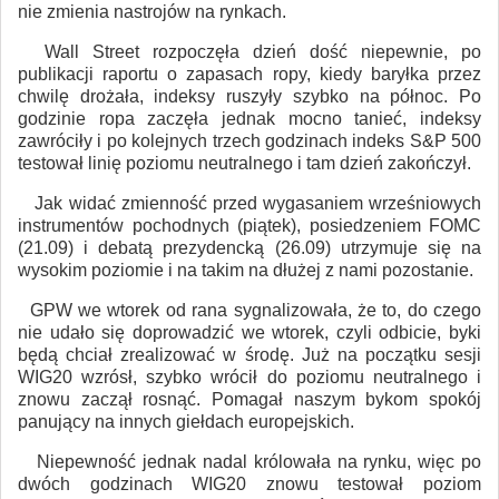
nie zmienia nastrojów na rynkach.
Wall Street rozpoczęła dzień dość niepewnie, po
publikacji raportu o zapasach ropy, kiedy baryłka przez
chwilę drożała, indeksy ruszyły szybko na północ. Po
godzinie ropa zaczęła jednak mocno tanieć, indeksy
zawróciły i po kolejnych trzech godzinach indeks S&P 500
testował linię poziomu neutralnego i tam dzień zakończył.
Jak widać zmienność przed wygasaniem wrześniowych
instrumentów pochodnych (piątek), posiedzeniem FOMC
(21.09) i debatą prezydencką (26.09) utrzymuje się na
wysokim poziomie i na takim na dłużej z nami pozostanie.
GPW we wtorek od rana sygnalizowała, że to, do czego
nie udało się doprowadzić we wtorek, czyli odbicie, byki
będą chciał zrealizować w środę. Już na początku sesji
WIG20 wzrósł, szybko wrócił do poziomu neutralnego i
znowu zaczął rosnąć. Pomagał naszym bykom spokój
panujący na innych giełdach europejskich.
Niepewność jednak nadal królowała na rynku, więc po
dwóch godzinach WIG20 znowu testował poziom