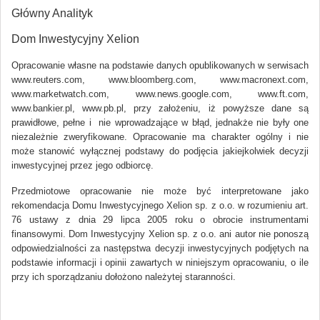
Główny Analityk
Dom Inwestycyjny Xelion
Opracowanie własne na podstawie danych opublikowanych w serwisach
www.reuters.com, www.bloomberg.com, www.macronext.com,
www.marketwatch.com, www.news.google.com, www.ft.com,
www.bankier.pl, www.pb.pl, przy założeniu, iż powyższe dane są
prawidłowe, pełne i nie wprowadzające w błąd, jednakże nie były one
niezależnie zweryfikowane. Opracowanie ma charakter ogólny i nie
może stanowić wyłącznej podstawy do podjęcia jakiejkolwiek decyzji
inwestycyjnej przez jego odbiorcę.
Przedmiotowe opracowanie nie może być interpretowane jako
rekomendacja Domu Inwestycyjnego Xelion sp. z o.o. w rozumieniu art.
76 ustawy z dnia 29 lipca 2005 roku o obrocie instrumentami
finansowymi. Dom Inwestycyjny Xelion sp. z o.o. ani autor nie ponoszą
odpowiedzialności za następstwa decyzji inwestycyjnych podjętych na
podstawie informacji i opinii zawartych w niniejszym opracowaniu, o ile
przy ich sporządzaniu dołożono należytej staranności.