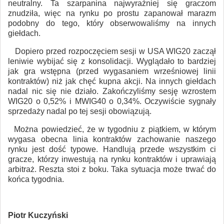
neutralny. Ta szarpanina najwyraźniej się graczom
znudziła, więc na rynku po prostu zapanował marazm
podobny do tego, który obserwowaliśmy na innych
giełdach.
Dopiero przed rozpoczęciem sesji w USA WIG20 zaczął
leniwie wybijać się z konsolidacji. Wyglądało to bardziej
jak gra wstępna (przed wygasaniem wrześniowej linii
kontraktów) niż jak chęć kupna akcji. Na innych giełdach
nadal nic się nie działo. Zakończyliśmy sesję wzrostem
WIG20 o 0,52% i MWIG40 o 0,34%. Oczywiście sygnały
sprzedaży nadal po tej sesji obowiązują.
Można powiedzieć, że w tygodniu z piątkiem, w którym
wygasa obecna linia kontraktów zachowanie naszego
rynku jest dość typowe. Handlują przede wszystkim ci
gracze, którzy inwestują na rynku kontraktów i uprawiają
arbitraż. Reszta stoi z boku. Taka sytuacja może trwać do
końca tygodnia.
Piotr Kuczyński