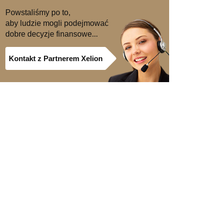
Powstaliśmy po to,
aby ludzie mogli podejmować
dobre decyzje finansowe...
Kontakt z Partnerem Xelion