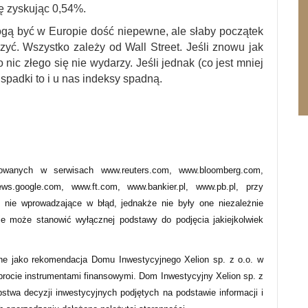
ę zyskując 0,54%.
gą być w Europie dość niepewne, ale słaby początek
zyć. Wszystko zależy od Wall Street. Jeśli znowu jak
 nic złego się nie wydarzy. Jeśli jednak (co jest mniej
padki to i u nas indeksy spadną.
owanych w serwisach www.reuters.com, www.bloomberg.com,
s.google.com, www.ft.com, www.bankier.pl, www.pb.pl, przy
 nie wprowadzające w błąd, jednakże nie były one niezależnie
ie może stanowić wyłącznej podstawy do podjęcia jakiejkolwiek
ne jako rekomendacja Domu Inwestycyjnego Xelion sp. z o.o. w
obrocie instrumentami finansowymi. Dom Inwestycyjny Xelion sp. z
pstwa decyzji inwestycyjnych podjętych na podstawie informacji i