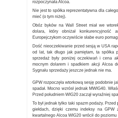
rozpoczynała Alcoa.
Nie jest to spółka reprezentatywna dla całeg
mieć (o tym niżej).
Obóz byków na Wall Street miał we wtore
dolara, który obniżał konkurencyjność a
Europejczykom oczywiście słabe euro pomagał
Dość nieoczekiwanie przed sesją w USA rapo
od lat, tak długo jak pamiętam, ta spółka p
sprzedaż były poniżej oczekiwań i cena ak
mocnym dolarem i spadkiem akcji Alcoa d
Sygnału sprzedaży jeszcze jednak nie ma.
GPW rozpoczęła wtorkową sesję podobnie jak z
spadał. Mocno wzrósł jednak MWIG40. Właśc
Przed południem WIG20 zaczął wyraźniej spa
To był jednak tylko taki spazm podaży. Prze
giełdach, dzięki czemu indeksy na GPW za
kwartalnego Alcoa WIG20 wrócił do poziomu 