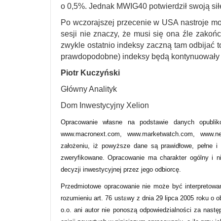
o 0,5%. Jednak MWIG40 potwierdził swoją sił
Po wczorajszej przecenie w USA nastroje mo
sesji nie znaczy, że musi się ona źle zakońc
zwykle ostatnio indeksy zaczną tam odbijać to
prawdopodobne) indeksy będą kontynuowały s
Piotr Kuczyński
Główny Analityk
Dom Inwestycyjny Xelion
Opracowanie własne na podstawie danych opublik
www.macronext.com, www.marketwatch.com, www.new
założeniu, iż powyższe dane są prawidłowe, pełne i
zweryfikowane. Opracowanie ma charakter ogólny i n
decyzji inwestycyjnej przez jego odbiorcę.
Przedmiotowe opracowanie nie może być interpretowa
rozumieniu art. 76 ustawy z dnia 29 lipca 2005 roku o 
o.o. ani autor nie ponoszą odpowiedzialności za nastę