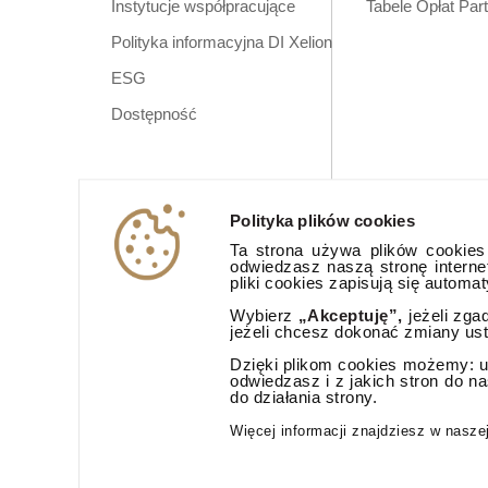
Instytucje współpracujące
Tabele Opłat Par
Polityka informacyjna DI Xelion
ESG
Dostępność
Polityka plików cookies
Ta strona używa plików cookies (
odwiedzasz naszą stronę interne
pliki cookies zapisują się automa
Wybierz
„Akceptuję”,
jeżeli zga
jeżeli chcesz dokonać zmiany us
Dzięki plikom cookies możemy: ud
odwiedzasz i z jakich stron do n
do działania strony.
Aplikacja mobi
Więcej informacji znajdziesz w nasze
© 2026 Dom Inwestycyjny Xelion sp. z o.o. Wszelkie prawa zast