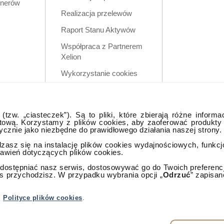
tnerów
Realizacja przelewów
Raport Stanu Aktywów
Współpraca z Partnerem
Xelion
Wykorzystanie cookies
Zastrzeżenia prawne
Polityka prywatności w
tzw. „ciasteczek”). Są to pliki, które zbierają różne informa
aplikacji mobilnej
tową. Korzystamy z plików cookies, aby zaoferować produkty
tycznie jako niezbędne do prawidłowego działania naszej strony.
dzasz się na instalację plików cookies wydajnościowych, funkc
tawień dotyczących plików cookies.
ostępniać nasz serwis, dostosowywać go do Twoich preferencji,
as przychodzisz. W przypadku wybrania opcji „
Odrzuć
” zapisan
lna
j
Polityce plików cookies
.
rzeżone.