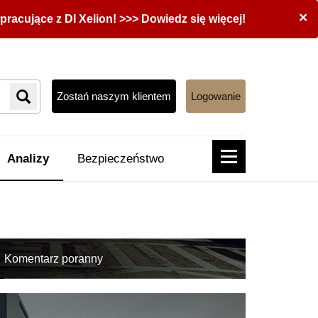
×
acujące z DI Xelion! >>> Dowiedz się więcej!
Zostań naszym klientem
Logowanie
Analizy
Bezpieczeństwo
Komentarz poranny