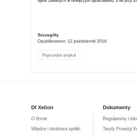
opinii zawartych w niniejszym opracowaniu, o ile przy i
Szczegóły
Opublikowano: 12 październik 2016
Poprzedni artykuł
DI Xelion
Dokumenty
O firmie
Regulaminy i inf
Władze i struktura spółki
Taryfy Prowizji X