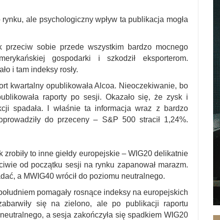
o rynku, ale psychologiczny wpływ ta publikacja mogła
k przeciw sobie przede wszystkim bardzo mocnego
merykańskiej gospodarki i szkodził eksporterom.
o i tam indeksy rosły.
rt kwartalny opublikowała Alcoa. Nieoczekiwanie, bo
ublikowała raporty po sesji. Okazało się, że zysk i
cji spadała. I właśnie ta informacja wraz z bardzo
oprowadziły do przeceny – S&P 500 stracił 1,24%.
robiły to inne giełdy europejskie – WIG20 delikatnie
iwie od początku sesji na rynku zapanował marazm.
dać, a MWIG40 wrócił do poziomu neutralnego.
d południem pomagały rosnące indeksy na europejskich
barwiły się na zielono, ale po publikacji raportu
neutralnego, a sesja zakończyła się spadkiem WIG20