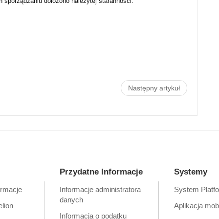
ch sporządzaniu dołożono należytej staranności.
Następny artykuł
Przydatne Informacje
Systemy
ormacje
Informacje administratora
System Platf
danych
elion
Aplikacja mob
Informacja o podatku